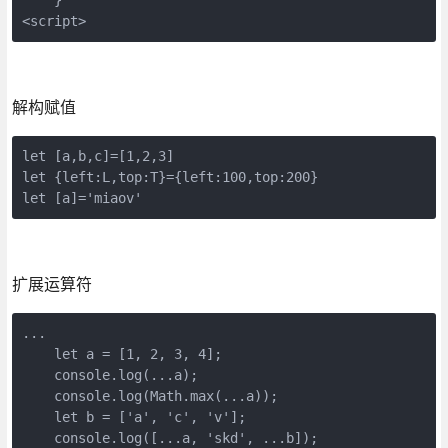
<script>    
解构赋值
let [a,b,c]=[1,2,3]

let {left:L,top:T}={left:100,top:200}

let [a]='miaov'
扩展运算符
...

    let a = [1, 2, 3, 4];

    console.log(...a);

    console.log(Math.max(...a));

    let b = ['a', 'c', 'v'];

    console.log([...a, 'skd', ...b]);
