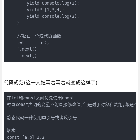
        yield console.log(1);

        yield* [1,3,4];

        yield console.log(2);

    }

    //返回一个迭代器函数

    let f = fn();

    f.next()

    f.next()
代码规范(这一大推写着写着就变成这样了)
在let和const之间优先使用const

尽管const声明的变量不能直接修改值,但是对于对象和数组,却是不
静态代码一律使用单引号或者反引号

解构

const [a,b]=1,2
