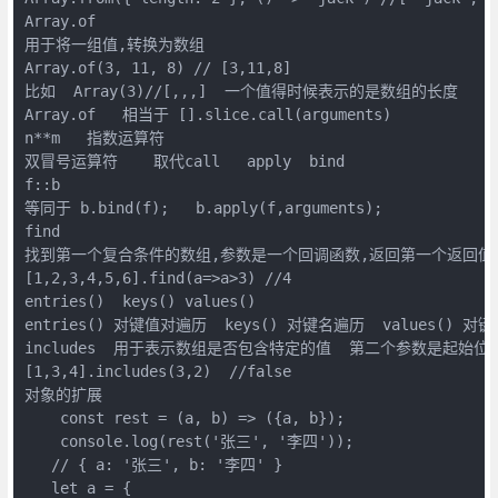
Array.of

用于将一组值,转换为数组

Array.of(3, 11, 8) // [3,11,8]

比如  Array(3)//[,,,]  一个值得时候表示的是数组的长度

Array.of   相当于 [].slice.call(arguments)

n**m   指数运算符

双冒号运算符    取代call   apply  bind

f::b

等同于 b.bind(f);   b.apply(f,arguments);

find

找到第一个复合条件的数组,参数是一个回调函数,返回第一个返回值为t
[1,2,3,4,5,6].find(a=>a>3) //4

entries()  keys() values()

entries() 对键值对遍历  keys() 对键名遍历  values() 对键
includes  用于表示数组是否包含特定的值  第二个参数是起始位置
[1,3,4].includes(3,2)  //false

对象的扩展   

    const rest = (a, b) => ({a, b});

    console.log(rest('张三', '李四'));

   // { a: '张三', b: '李四' }

   let a = {
