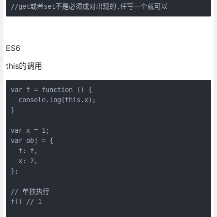
//get或者set不是必须成对出现的,任写一个就可以
ES6
this的调用
var f = function () {

  console.log(this.x);

}

var x = 1;

var obj = {

  f: f,

  x: 2,

};

// 单独执行

f() // 1
