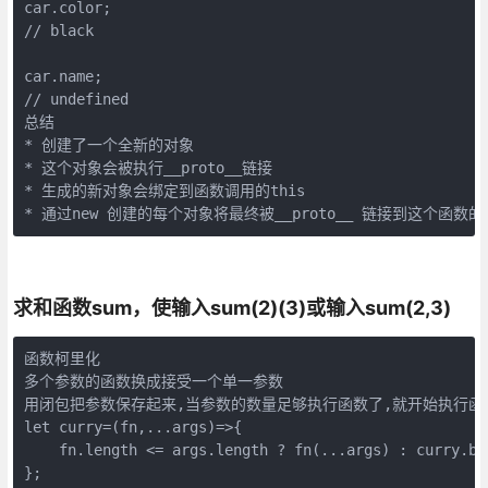
car.color;

// black

car.name;

// undefined

总结

* 创建了一个全新的对象

* 这个对象会被执行__proto__链接

* 生成的新对象会绑定到函数调用的this

求和函数sum，使输入sum(2)(3)或输入sum(2,3)
函数柯里化

多个参数的函数换成接受一个单一参数

用闭包把参数保存起来,当参数的数量足够执行函数了,就开始执行函数
let curry=(fn,...args)=>{

    fn.length <= args.length ? fn(...args) : curry.bi
};
