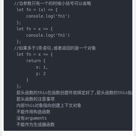
   //当参数只有一个的时候小括号可以省略

    let fn = (x) => {

        console.log('fn1')

    };

    let fn = x => {

        console.log('fn1')

    }; 

   //如果多于1条语句,或者返回的是一个对象

    let fn = x => {

        return {

            x: 1,

            y: 2

        }

    };

    箭头函数的this在函数创建件就绑定好了,箭头函数的this指
    箭头函数的注意事项

    内部this对象指向创建上下文对象

    不能作用构造函数

    没有arguments

    不能作为生成器函数