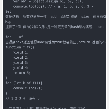
    var obj = Object.assign(o1, o2, o3);

    console.log(obj); // { a: 1, b: 2, c: 3 }   

Set

数据结构  所有成员唯一性  add  添加新成员  size  成员总数    de
Map

提供了"值-值"的对应关系,是一种更完善的hash结构实现   set  get  s
for... of

当遇到next返回值得done属性为true就会终止,return 返回的不包括
function * f(){

    yield 1;

    yield 2;

    yield 3;

    yield 4;

    return 5;

}

for (let k of f()){

    console.log(k);

}

// 1 2 3 4  没有 5 

当变量值为null时,布尔值环境为false ,值类型为0
