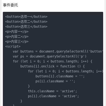
事件委托
<button>选项一</button>

<button>选项二</button>

<button>选项三</button>

<p>内容一</p>

<p>内容二</p>

<p>内容三</p>

<script>

    var buttons = document.querySelectorAll('button')

    var ps = document.querySelectorAll('p')

    for (let i = 0; i < buttons.length; i++) {

        buttons[i].onclick = function () {

            for (let i = 0; i < buttons.length; i++) {
                buttons[i].className = '';

                ps[i].className = '';

            }

            this.className = 'active';

            ps[i].className = 'active';

        }

    }
