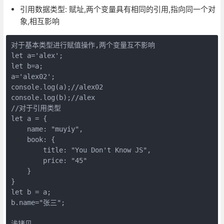
引用数据类型: 赋址,两个变量具有相同的引用,指向同一个对
象,相互影响
对于基本类型进行赋值操作,两个变量互不影响

let a='alex';

let b=a;

a='alex02';

console.log(a);//alex02

console.log(b);//alex

//对于引用类型

let a = {

    name: "muyiy",

    book: {

        title: "You Don't Know JS",

        price: "45"

    }

}

let b = a;

b.name="张三";

浅拷贝
