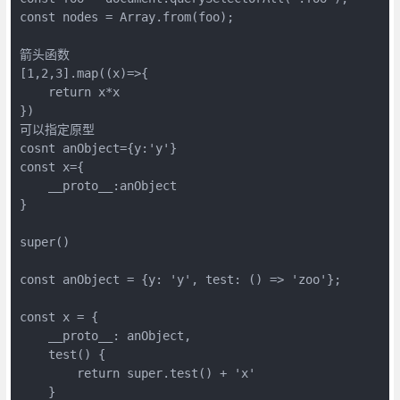
const nodes = Array.from(foo);

箭头函数

[1,2,3].map((x)=>{

    return x*x

})

可以指定原型

cosnt anObject={y:'y'}

const x={

    __proto__:anObject

}

super()

const anObject = {y: 'y', test: () => 'zoo'};

const x = {

    __proto__: anObject,

    test() {

        return super.test() + 'x'

    }
