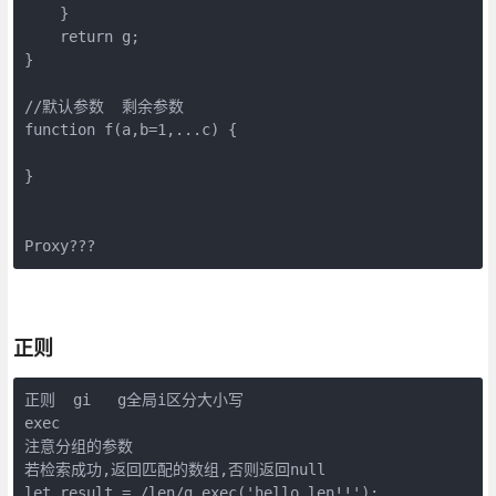
    }

    return g;

}

//默认参数  剩余参数  

function f(a,b=1,...c) {

}

Proxy???
正则
正则  gi   g全局i区分大小写

exec

注意分组的参数

若检索成功,返回匹配的数组,否则返回null

let result = /len/g.exec('hello len!!');
