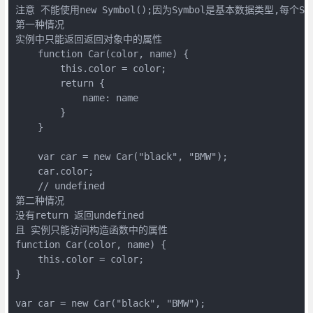
注意 不能使用new Symbol();因为Symbol是基本数据类型,每个Sym
第一种情况

实例中只能返回返回对象中的属性

    function Car(color, name) {

        this.color = color;

        return {

            name: name

        }

    }

    var car = new Car("black", "BMW");

    car.color;

    // undefined

第二种情况

没有return 返回undefined

且 实例只能访问构造函数中的属性

function Car(color, name) {

    this.color = color;

}

var car = new Car("black", "BMW");
