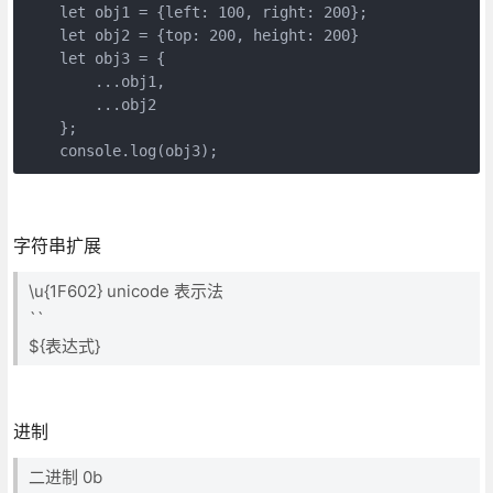
    let obj1 = {left: 100, right: 200};

    let obj2 = {top: 200, height: 200}

    let obj3 = {

        ...obj1,

        ...obj2

    };

    console.log(obj3);
字符串扩展
\u{1F602} unicode 表示法
``
${表达式}
进制
二进制 0b