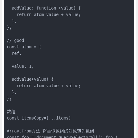
  addValue: function (value) {

    return atom.value + value;

  },

};

// good

const atom = {

  ref,

  value: 1,

  addValue(value) {

    return atom.value + value;

  },

};

数组

const itemsCopy=[...items]

Array.from方法 将类似数组的对象转为数组

const foo = document.querySelectorAll('.foo');
