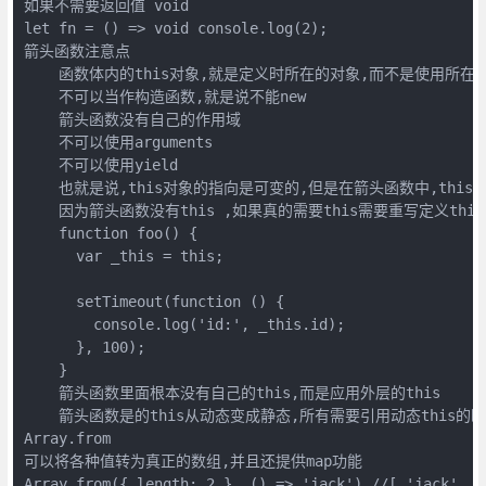
如果不需要返回值 void

let fn = () => void console.log(2);

箭头函数注意点

    函数体内的this对象,就是定义时所在的对象,而不是使用所在的
    不可以当作构造函数,就是说不能new

    箭头函数没有自己的作用域

    不可以使用arguments

    不可以使用yield

    也就是说,this对象的指向是可变的,但是在箭头函数中,this
    因为箭头函数没有this ,如果真的需要this需要重写定义this

    function foo() {

      var _this = this;

      setTimeout(function () {

        console.log('id:', _this.id);

      }, 100);

    }

    箭头函数里面根本没有自己的this,而是应用外层的this

    箭头函数是的this从动态变成静态,所有需要引用动态this的
Array.from

可以将各种值转为真正的数组,并且还提供map功能

Array.from({ length: 2 }, () => 'jack') //[ 'jack', 'j