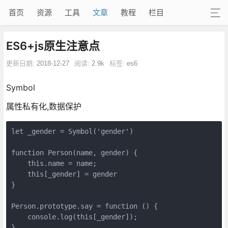
首页
资源
工具
文章
教程
栏目
ES6+js原生注意点
更新日期:
2018-12-27
阅读:
2.9k
标签:
es6
Symbol
属性私有化,数据保护
let _gender = Symbol('gender')

function Person(name, gender) {

    this.name = name;

    this[_gender] = gender

}

Person.prototype.say = function () {

    console.log(this[_gender]);

}
