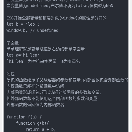
当变量值为undefined,布尔值环境为false,值类型为NaN

ES6开始全部变量和顶层对象(window)的属性是分开的

let b = 'leo';

window.b; // undefined

字面量

简单理解就是变量赋值是右边的都是字面量

let a='hi len'

`hi len` 为字符串字面量  a为变量名

闭包

闭包的函数继承了父级容器的参数和变量,内部函数包含外部函数的作
内容函数只能在外部函数中访问

内部函数形成闭包:可以访问外部函数的参数和变量,

但外部函数却不能使用这个内部函数的参数和变量

外部函数的返回值为内部函数名

function f(a) {

    function g(b){

        return a + b;
