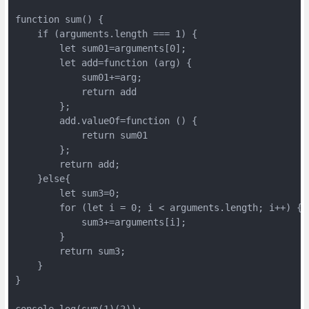
function sum() {

    if (arguments.length === 1) {

        let sum01=arguments[0];

        let add=function (arg) {

            sum01+=arg;

            return add

        };

        add.valueOf=function () {

            return sum01

        };

        return add;

    }else{

        let sum3=0;

        for (let i = 0; i < arguments.length; i++) {

            sum3+=arguments[i];

        }

        return sum3;

    }

}

console.log(sum(1)(2));
