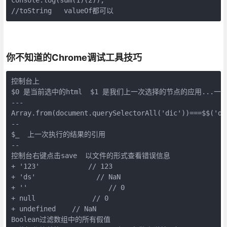
//toString   valueOf都可以
你不知道的Chrome调试工具技巧
控制台上

$0 是当前选中的html  $1 是我们上一次选择的节点的应用...一直到
---

Array.from(document.querySelectorAll('dic'))===$$('div
--

$_  上一次执行的结果的引用

--

控制台右键点击save  以文件的形式查看错误信息

+ '123'            // 123

+ 'ds'               // NaN

+ ''                    // 0

+ null              // 0

+ undefined    // NaN

Boolean过滤数组中的所有假值
