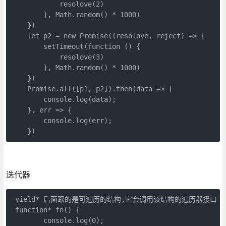
            resolove(2)

        }, Math.random() * 1000)

    })

    let p2 = new Promise((resolove, reject) => {

        setTimeout(function () {

            resolove(3)

        }, Math.random() * 1000)

    })

    Promise.all([p1, p2]).then(data => {

        console.log(data);

    }, err => {

        console.log(err);

    })
迭代器
 yield* 后面跟的是可遍历的结构,它会调用该结构的遍历器接口

 function* fn() {

        console.log(0);
