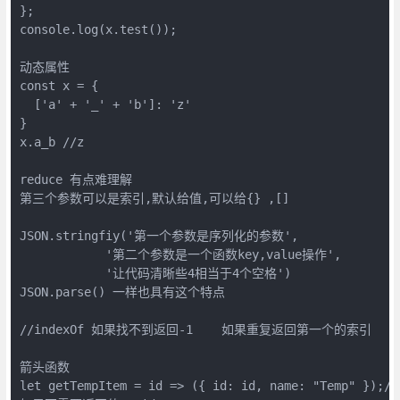
};

console.log(x.test());

动态属性

const x = {

  ['a' + '_' + 'b']: 'z'

}

x.a_b //z

reduce 有点难理解

第三个参数可以是索引,默认给值,可以给{} ,[]

JSON.stringfiy('第一个参数是序列化的参数',

            '第二个参数是一个函数key,value操作',

            '让代码清晰些4相当于4个空格')

JSON.parse() 一样也具有这个特点

//indexOf 如果找不到返回-1    如果重复返回第一个的索引

箭头函数

let getTempItem = id => ({ id: id, name: "Temp" 