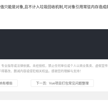
象的键值只能是对象,且不计入垃圾回收机制,可对象引用常驻内存造
、专业指导或法律依据。未经授权，禁止任何单位或个人以商业售卖、虚假宣传
不得篡改、删减内容或侵犯相关权益。感谢您的理解与支持！
影响有哪些
下一页:
Vue项目打包常见问题整理