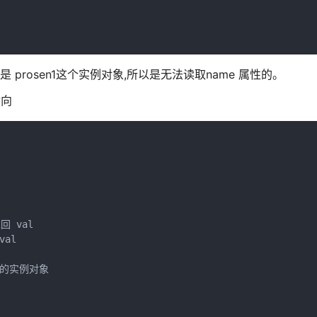
是 prosen1这个实例对象,所以是无法读取name 属性的。
指向
 val

al

截的实例对象
