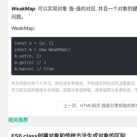
WeakMap
: 可以实现对象 值-值的对应, 并且一个对
问题。
WeakMap:
const n = {a: 1}

const m = new WeakMap()

m.set(n, 1)

m.get(n) // 1

m.has(n) // true
本文内容仅供个人学习、研究或参考使用，不构成任何形式的决策建议
学习研究目的使用本文内容。如需分享或转载，请保留原文来源信息，
上一页:
HTML网页 搜索引擎抓取的
相关推荐
ES6 class创建对象和传统方法生成对象的区别