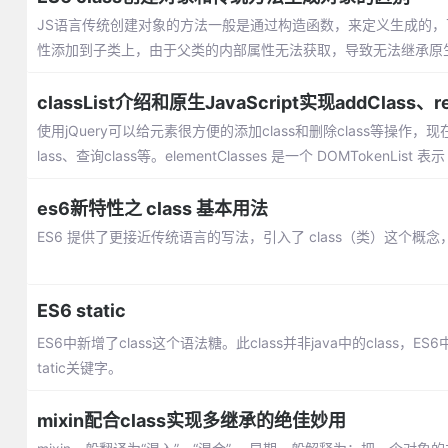
JS语言传统创建对象的方法一般是通过构造函数，来定义生成的，下面是
性添加到子类上，由于父类的内部属性无法获取，导致无法继承原
classList介绍和原生JavaScript实现addClass、r
使用jQuery可以给元素很方便的添加class和删除class等操作，现在
lass、查询class等。elementClasses 是一个 DOMTokenList 表
es6新特性之 class 基本用法
ES6 提供了更接近传统语言的写法，引入了 class（类）这个概
ES6 static
ES6中新增了class这个语法糖。此class并非java中的clas
tatic关键字。
mixin配合class实现多继承的绝佳妙用