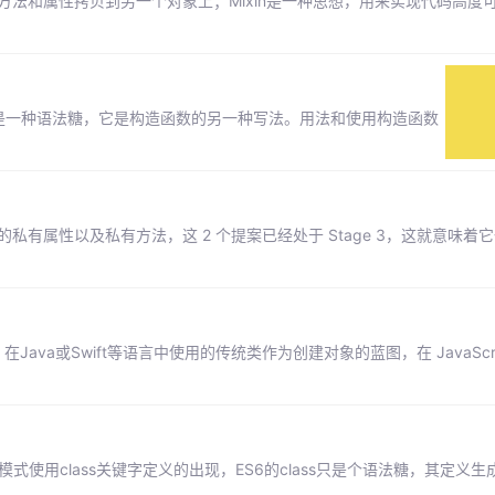
象的方法和属性拷贝到另一个对象上；Mixin是一种思想，用来实现代码高度
ss 只是一种语法糖，它是构造函数的另一种写法。用法和使用构造函数
ods定义了 Class 的私有属性以及私有方法，这 2 个提案已经处于 Stage 3，这就意
在Java或Swift等语言中使用的传统类作为创建对象的蓝图，在 JavaScri
使用class关键字定义的出现，ES6的class只是个语法糖，其定义