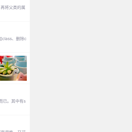
，再将父类的属
class、删除c
法而已。其中有s