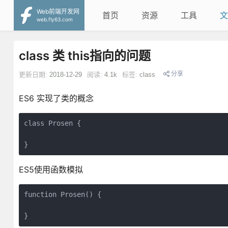
Web前端开发网
首页
资源
工具
文
web.fly63.com
class 类 this指向的问题
分享
更新日期:
2018-12-29
阅读:
4.1k
标签:
class
ES6 实现了类的概念
class Prosen {

}
ES5使用函数模拟
function Prosen() {

}