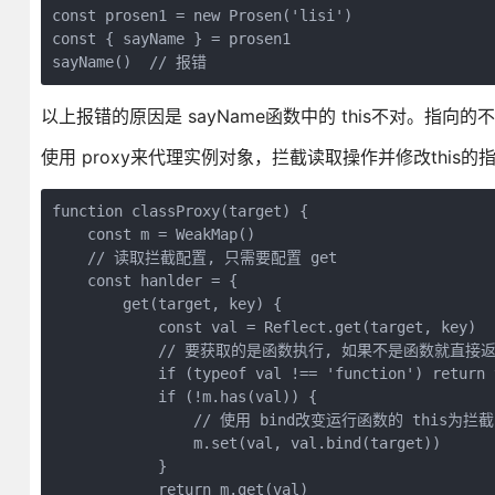
const prosen1 = new Prosen('lisi')

const { sayName } = prosen1

sayName()  // 报错
以上报错的原因是 sayName函数中的 this不对。指向的不
使用 proxy来代理实例对象，拦截读取操作并修改this的
function classProxy(target) {

    const m = WeakMap()

    // 读取拦截配置, 只需要配置 get

    const hanlder = {

        get(target, key) {

            const val = Reflect.get(target, key)

            // 要获取的是函数执行, 如果不是函数就直接返回
            if (typeof val !== 'function') return v
            if (!m.has(val)) {

                // 使用 bind改变运行函数的 this为拦
                m.set(val, val.bind(target))

            }

            return m.get(val)
