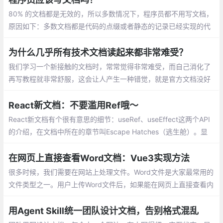
80% 的文档都是无效的，所以多数情况下，程序员都不用写文档，
原因如下：多数文档都是代码的点缀或者静态的记录已经实现的代
码，懂代码的开发人员会直接看代码，不懂代码的开发人员压根不
会看。
为什么几乎所有技术文档读起来都非常难受？
我们学习一个新接触的文档时，常常觉得非常难受，而自己消化了
再写教程就非常舒服，这会让人产生一种错觉，就是官方文档没好
好写。那么实际上，官方文档为什么长期以来，难以代替第三方教
程的存在呢？
React新文档：不要滥用Ref哦～
React新文档有个很有意思的细节：useRef、useEffect这两个API
的介绍，在文档中所在的章节叫Escape Hatches（逃生舱）。显
然，正常航行时是不需要逃生舱的，只有在遇到危险时会用到。
在网页上直接查看Word文档：Vue3实现方法
很多时候，我们需要在网站上处理文件。Word文件是大家最常用的
文件类型之一。用户上传Word文件后，如果能在网页上直接查看内
容，会方便很多。这样就不用下载文件，使用起来更顺畅。
用Agent Skill统一团队设计文档，告别格式混乱