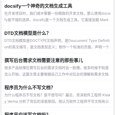
docsify一个神奇的文档生成工具
在开发项目时，我们或许需要一份精致的开发文档，那么使用docsi
fy是不错的选择，docsify是一个文档生成工具，它直接加载 Mark
down 文件并动态渲染，同时还可以生成封面页。所以我们只需要
写完 Markdown 文
DTD文档模型是什么？
DTD文档模型是DOCTYPE文档声明，是Doucument Type Definiti
on的英文缩写，是文档类型定义；制作一个标准的页面，声明一个
正确的DOCTPYE，HTML里面的标识和CSS才能正常生效.
撰写后台需求文档需要注意的那些事儿
很多产品经理在撰写后台的需求文档时会一脸懵，很多时候不知道
怎么开始，这篇文章主要根据自己工作中对后台的理解和需求文档
撰写经验进行分享。人员较小的公司，会要求产品经理后台管理和
前台界面一起进行撰写。
程序员为什么不写文档？
为什么程序员不写文档？是不想写吗？最近，资深软件工程师 Kisla
y Verma 分析了背后的深层原因。他认为软件工程师不写文档有以
下两个主要原因。
程序员应该写文档吗？