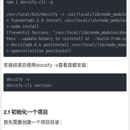
npm i docsify-cli -g

/usr/local/bin/docsify -> /usr/local/lib/node_modules
> fsevents@1.2.4 install /usr/local/lib/node_modules/
> node install

[fsevents] Success: "/usr/local/lib/node_modules/docs
Pass --update-binary to reinstall or --build-from-sour
> docsify@4.8.6 postinstall /usr/local/lib/node_modul
> opencollective postinstall
安装结束后使用docsify -v查看是都安装：
docsify -v

docsify-cli version:
2.1 初始化一个项目
首先需要创建一个项目目录：