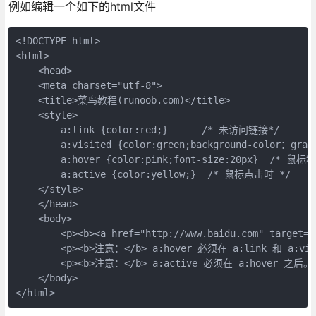
例如编辑一个如下的html文件
<!DOCTYPE html>

<html>

    <head>

    <meta charset="utf-8"> 

    <title>菜鸟教程(runoob.com)</title> 

    <style>

        a:link {color:red;}      /* 未访问链接*/

        a:visited {color:green;background-color：gr
        a:hover {color:pink;font-size:20px}  /* 鼠
        a:active {color:yellow;}  /* 鼠标点击时 */

    </style>

    </head>

    <body>

        <p><b><a href="http://www.baidu.com" target
        <p><b>注意：</b> a:hover 必须在 a:link 和 
        <p><b>注意：</b> a:active 必须在 a:hover 之后。<
    </body>

</html>