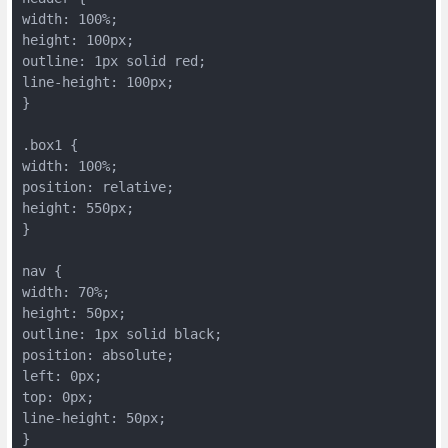
width: 100%;

height: 100px;

outline: 1px solid red;

line-height: 100px;

}

.box1 {

width: 100%;

position: relative;

height: 550px;

}

nav {

width: 70%;

height: 50px;

outline: 1px solid black;

position: absolute;

left: 0px;

top: 0px;

line-height: 50px;

}
