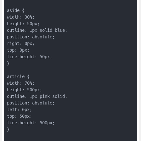
aside {

width: 30%;

height: 50px;

outline: 1px solid blue;

position: absolute;

right: 0px;

top: 0px;

line-height: 50px;

}

article {

width: 70%;

height: 500px;

outline: 1px pink solid;

position: absolute;

left: 0px;

top: 50px;

line-height: 500px;

}
