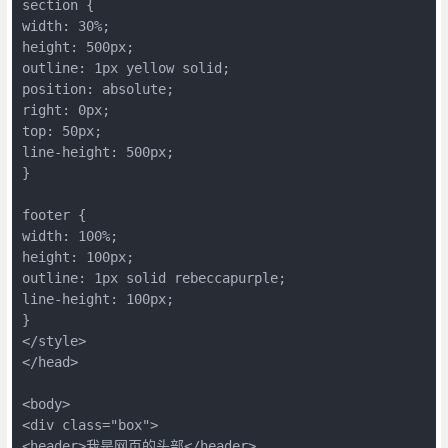
section {

width: 30%;

height: 500px;

outline: 1px yellow solid;

position: absolute;

right: 0px;

top: 50px;

line-height: 500px;

}

footer {

width: 100%;

height: 100px;

outline: 1px solid rebeccapurple;

line-height: 100px;

}

</style>

</head>

<body>

<div class="box">

<header>我是网页的头部</header>
