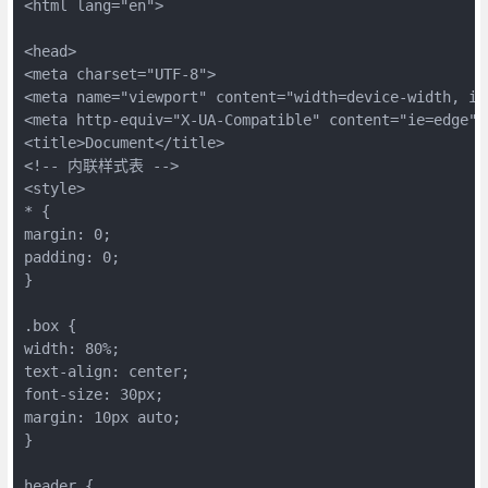
<html lang="en">

<head>

<meta charset="UTF-8">

<meta name="viewport" content="width=device-width, ini
<meta http-equiv="X-UA-Compatible" content="ie=edge">

<title>Document</title>

<!-- 内联样式表 -->

<style>

* {

margin: 0;

padding: 0;

}

.box {

width: 80%;

text-align: center;

font-size: 30px;

margin: 10px auto;

}

header {
