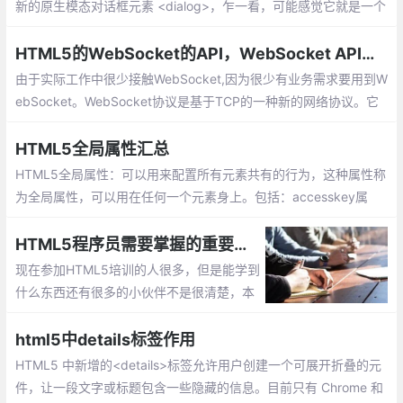
新的原生模态对话框元素 <dialog>，乍一看，可能感觉它就是一个
新增的元素，然而，作者最近在玩的时候，发现它确实是一个值得
期待和很有意思的元素
HTML5的WebSocket的API，WebSocket API简介
由于实际工作中很少接触WebSocket,因为很少有业务需求要用到W
ebSocket。WebSocket协议是基于TCP的一种新的网络协议。它
实现了浏览器与服务器全双工(full-duplex)通信——允许服务器主
动发送信息给客户端。
HTML5全局属性汇总
HTML5全局属性：可以用来配置所有元素共有的行为，这种属性称
为全局属性，可以用在任何一个元素身上。包括：accesskey属
性、class属性、contenteditable属性、dir属性、draggable属
性、dropzone属性、hidden属性等
HTML5程序员需要掌握的重要技能
现在参加HTML5培训的人很多，但是能学到
什么东西还有很多的小伙伴不是很清楚，本
篇文章就带读者看一下一名专业的HTML5程
序员需要掌握哪些技能。
html5中details标签作用
HTML5 中新增的<details>标签允许用户创建一个可展开折叠的元
件，让一段文字或标题包含一些隐藏的信息。目前只有 Chrome 和