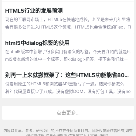
Safari 6 支持 <details> 标签。
HTML5行业的发展预测
现在的互联网市场上，HTML5在快速地成长，甚至是未来几年里将
会有很多公司进入HTML5这个领域，HTML5也会像传统的Flex，Fl
ash，Silverlight和Objective-C那样，更容易出现在任何一个设备
中，形成一套自己独有的生态系统
html5中dialog标签的使用
在html5版本中新增了很多实用有语义的标签，今天要介绍的就是ht
ml5版本新增的其中一个标签，即<dialog>标签。接下来我们就一
起来看看该标签的用法吧！
别再一上来就搬框架了：这些HTML5功能能省80%代码
试着用原生的HTML5和浏览器API重新写了一遍。结果你猜怎么
着？代码量直接少了八成。没有虚拟DOM，没有打包工具，没有no
de_modules那一大堆东西。而且跑得比原来还快。
点击更多...
内容以共享、参考、研究为目的,不存在任何商业目的。其版权属原作者所有,如有
侵权或违规,请与小编联系!情况属实本人将予以删除!