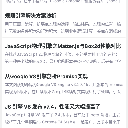
+编写的。它用于客户端（Google Chrome）和服务器端（node.j
s）JavaScript应用程序。V8最初旨在提高Web浏览器中JavaScri
pt执行的性能。为了提升速度，V8将JavaScript代码转换为更高效
规则引擎解决方案浅析
的机器代码，而不是使用解释器。
用于页面，流程，扩展点实现的选择；输出结果：实现的位置；编
排无数的条件积木和行为积木，达到业务逻辑计算，券库存消减的
目的；输出结果：商品重计算后的价格；通过订单，售后单，会员
等信息编排和判断
JavaScript物理引擎之Matter.js与Box2d性能对比
在挑选JavaScript 2D物理引擎的时候，不外乎两种主流的选择：
第一种是老牌的Box2D，最开始的版本是C++实现的，后来有了很
多种实现，比如flash版本和js版本，第二种是新潮的matter-js，ma
tter-js比较轻量，API和文档都比较有友好。
从Google V8引擎剖析Promise实现
本文阅读的源码为Google V8 Engine v3.29.45，此版本的promise
实现为js版本，在后续版本Google继续对其实现进行了处理。引入
了es6语法等，在7.X版本迭代后，逐渐迭代成了C版本实现。
JS 引擎 V8 发布 v7.4，性能又大幅提高了
JavaScript 引擎 V8 发布了 7.4 版本，目前处于 beta 阶段，正式
版将于几个星期后与 Chrome 74 Stable 一起发布。此版本带来了