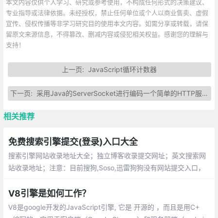
本文内容仅供个人学习、研究或参考使用，不构成任何形式的决策建议、
专业指导或法律依据。未经授权，禁止任何单位或个人以商业售卖、虚假
宣传、侵权传播等非学习研究目的使用本文内容。如需分享或转载，请保
留原文来源信息，不得篡改、删减内容或侵犯相关权益。感谢您的理解与
支持！
上一页:
JavaScript循环计数器
下一页:
采用Java的ServerSocket进行编码一个简单的HTTP服务器
相关推荐
免费搜索引擎提交(登录)入口大全
搜索引擎网站收录地址大全；独立博客收录提交网址；英文搜索网
站收录地址；注意：目前搜狗,Soso,迅雷狗狗没有网站提交入口，
它们都是由谷歌提供技术支持，基本上只要谷歌收录了它们也会跟
风。
V8引擎是如何工作？
V8是google开发的JavaScript引擎, 它是 开源的 ，而且是用C+