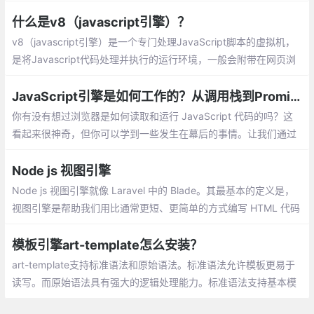
一些新特性，并极大提升了性能。
什么是v8（javascript引擎）？
v8（javascript引擎）是一个专门处理JavaScript脚本的虚拟机，
是将Javascript代码处理并执行的运行环境，一般会附带在网页浏
览器之中。V8使用C++开发，并在谷歌浏览器中使用。
JavaScript引擎是如何工作的？从调用栈到Promise你需要知道的一切
你有没有想过浏览器是如何读取和运行 JavaScript 代码的吗？这
看起来很神奇，但你可以学到一些发生在幕后的事情。让我们通过
介绍 JavaScript 引擎的精彩世界在这种语言中尽情畅游。
Node js 视图引擎
Node js 视图引擎就像 Laravel 中的 Blade。其最基本的定义是，
视图引擎是帮助我们用比通常更短、更简单的方式编写 HTML 代码
并重用的工具。此外，它还可以从服务器端导入数据并渲染最终的
HTML
模板引擎art-template怎么安装？
art-template支持标准语法和原始语法。标准语法允许模板更易于
读写。而原始语法具有强大的逻辑处理能力。标准语法支持基本模
板语法和JavaScript表达式。原始语法支持任意JavaScript语句，