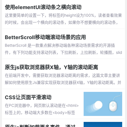
使用elementUI滚动条之横向滚动
这里要简单的设置一下，将标签的height设为100%，读者查看效果
的时候，会出现一个横向的滚动条，如果你不想要横向的滚动条，
使用下面css属性设置就可以只显示竖向滚动条。
BetterScroll移动端滚动场景的应用
BetterScroll 是一款重点解决移动端各种滚动场景需求的开源插
件，有下列功能支持滚动列表，下拉刷新，上拉刷新，轮播图，slid
er等功能。better-scroll通过使用惯性滚动、边界回弹、滚动条淡入
淡出来确保滚动的流畅。
原生js获取浏览器获X轴，Y轴的滚动距离
在前端开发中，需要获取浏览器滚动距离的需求，这篇文章主要讲
解如何使用原生Js兼容实现获取浏览器获X轴，Y轴的滚动距离。并
延伸扩展下我们一些不知道的js知识，希望对你有所帮助。
CSS让页面平滑滚动
在PC浏览器中，网页默认滚动是在<html>
标签上的，移动端大多数在<body>标签
上，业界浏览器的CSS reset都可以加上这
么一条规则：凡是需要滚动的地方都加一句s