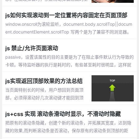
体页面。如何实现呢，往下看
js如何实现滚动到一定位置将内容固定在页面顶部
window.onscroll为滚轮监听，document.body.scrollTop||docum
ent.documentElement.scrollTop 写两个是为了兼容不同浏览器。
固定位置的top要设为负值，原因不明，若为0则会跟上方有空隙。
左右位置虽然是0也要设，不然若为不是100%宽度的内容会出现左
js 禁止/允许页面滚动
右跳动。
passive，设置该属性的目的主要是为了在阻止事件默认行为导致的
卡顿。等待监听器的执行是耗时的，有些甚至耗时很明显，这样就
会导致页面卡顿。即便监听器是个空函数，也会产生一定的卡顿，
毕竟空函数的执行也会耗时
js实现返回顶部效果的方法总结
当页面特别长的时候，用户想回到页面顶
部，必须得滚动好几次滚动键才能回到顶
部，如果在页面右下角有个返回顶部的按
钮，用户点击一下，就可以回到顶部，对于
js+css 实现 滚动条滑动时显示，不滑动时隐藏
用户来说，是一个比较好的体验。
把原有的滚动条隐藏，创建个新的滚动条，并拓展其宽度，达到隐
藏的效果,而判断滚动条是否滚动，保存原有的滚动条到顶部的距
离，看是否发生改变，做出相应的判断。