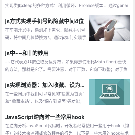
实现类似sleep的多种方式：利用循环、Promise版本 、通过gener
ate来实现、通过 Async/Await 封装、使用node-sleep
js方式实现手机号码隐藏中间4位
在前端开发中，遇到如下需求：隐藏手机号
码，将中间几位替换为*。通过js如何实现手
机号码隐藏中间4位呢？下面整理几种实现
方式：使用正则、通过长度截取。
js中~~和 | 的妙用
~~它代表双非按位取反运算符，如果你想使用比Math.floor()更快
的方法，那就是它了。需要注意，对于正数，它向下取整；对于负
数，向上取整；非数字取值为0，它具体的表现形式为：
js实现浏览器：加入收藏、设为首页、保存到桌面的方法功能
在一些网页中我们可以常见的“设置为首页”
和“ 收藏本站”，以及“保存到桌面”等功能，
使用js是如何实现的呢？这里为大家分享下
实现方法，完美兼容IE,chrome,ff等浏览器
JavaScript逆向时一些常用hook
在逆向分析JavaScript代码时，开发者经常使用一些用于hook（钩
子）的技术来监视或修改程序的行为。以下是一些常用的hook技术