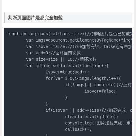
判断页面图片是都完全加载
function imgloads(callback,size){//判断图片是否已加载完毕
	var imgs=document.getElementsByTagName("img");

	var isover=false;//true加载完毕，false还有未加载的

	var add=0;//循环当前次数

	var size=size || 10;//循环次数

	var jdtime=setInterval(function(){

		isover=true;add++;

		for(var i=0;i<imgs.length;i++){

			if(!imgs[i].complete){//还有没加载的图片

				isover=false;

			}

		}

		if(isover || add>=size){//加载完成，or超时

			clearInterval(jdtime);

			console.log("图片加载完成！用时"+add*50+'毫秒');

			callback();

		}
