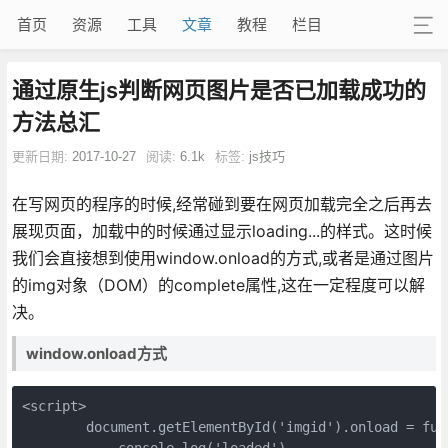
首页
资源
工具
文章
教程
栏目
通过原生js判断网页图片是否已加载成功的
方法总汇
更新日期:
2017-10-27
阅读:
6.1k
标签:
js技巧
在写网页的程序的时候,经常碰到要在网页加载完全之后再去
展现页面，加载中的时候通过显示loading...的样式。这时候
我们会直接想到使用window.onload的方式,或者是通过图片
的img对象（DOM）的complete属性,这在一定程度可以解
决。
window.onload方式
<script> 

        document.getElementById('imgid').onload = func
            console.log('loaded') 
