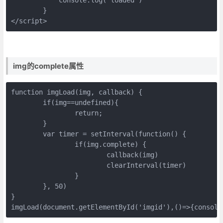
        } 

</script>
img的complete属性
function imgLoad(img, callback) {

	if(img==undefined){

		return;

	}

	var timer = setInterval(function() {

		if(img.complete) {

			callback(img)

			clearInterval(timer)

		}

	}, 50)

}

imgLoad(document.getElementById('imgid'),()=>{conso