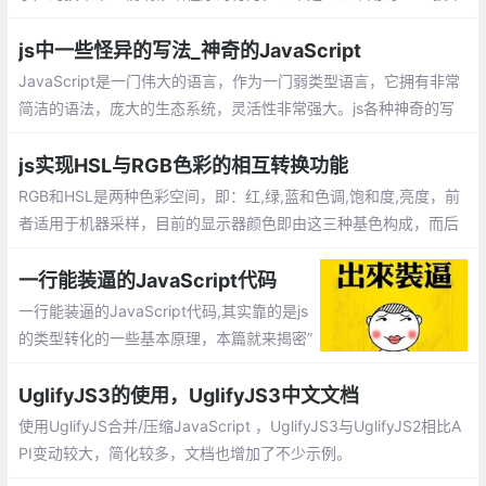
及其示例代码。
js中一些怪异的写法_神奇的JavaScript
JavaScript是一门伟大的语言，作为一门弱类型语言，它拥有非常
简洁的语法，庞大的生态系统，灵活性非常强大。js各种神奇的写
法，所谓的神奇也就是罕见。下面就开始介绍这些怪异的写法吧。
js实现HSL与RGB色彩的相互转换功能
RGB和HSL是两种色彩空间，即：红,绿,蓝和色调,饱和度,亮度，前
者适用于机器采样，目前的显示器颜色即由这三种基色构成，而后
者更符合人类的直观感觉。这篇文章主要介绍原生js实现HSL与RG
B相互转换
一行能装逼的JavaScript代码
一行能装逼的JavaScript代码,其实靠的是js
的类型转化的一些基本原理，本篇就来揭密”
sb”是如何炼成的。相信你如果能把这个理清
楚了，以后遇到类型转化之类的题目，就可
UglifyJS3的使用，UglifyJS3中文文档
以瞬间秒杀了。
使用UglifyJS合并/压缩JavaScript ，UglifyJS3与UglifyJS2相比A
PI变动较大，简化较多，文档也增加了不少示例。