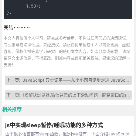
	},50);

},
完结~~~~~
本文内容仅供个人学习、研究或参考使用，不构成任何形式的决策建议、
专业指导或法律依据。未经授权，禁止任何单位或个人以商业售卖、虚假
宣传、侵权传播等非学习研究目的使用本文内容。如需分享或转载，请保
留原文来源信息，不得篡改、删减内容或侵犯相关权益。感谢您的理解与
支持！
上一页:
JavaScript 异步调用——从小小题目逐步走进 JavaScript 异步调用
下一页:
H5解决浏览器,微信背景的上下滑动问题，脱离窗口的js局部滚动解决方法
相关推荐
js中实现sleep暂停/睡眠功能的多种方式
由于很多语言都有sleep函数，但是js中没有，下面介绍JavaScript