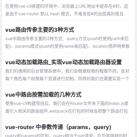
在使用vue-cli搭建的环境中，浏览器上URL地址中是存在#的，这
是由于vue-router 默认 hash 模式，不难发现#的出现真的很丑
陋。官网给出了如何使用history模式mode: history
vue路由传参主要的3种方式
vue中路由传参主要的3种方式：query方式(push时使用path来匹
配)、params模式(push时使用name来匹配)、location预声明参数
模式(push使用path来匹配,但是它跟params模式不同)
vue动态加载路由_实现vue动态加载路由器设置
我们的通用的后台管理系统中，我们会根据权限的粗细不同，会对
每个角色每个权限每个资源进行控制。同样的我们也需要实现一个
这样的功能。 这篇文章我将主要讲vue端的实现，关于后台接口我
就不会涉及，当我接触的时候我们的后台接口是springcloud实现。
vue中路由按需加载的几种方式
使用vue-cli构建项目后，我们会在Router文件夹下面的index.js里
面引入相关的路由组件,webpack在打包的时候会把整个路由打包
成一个js文件，如果页面一多，会导致这个文件非常大，加载缓慢
vue-router 中参数传递（params，query)
query和params的区别，query相当于get请求，在页面跳转的时