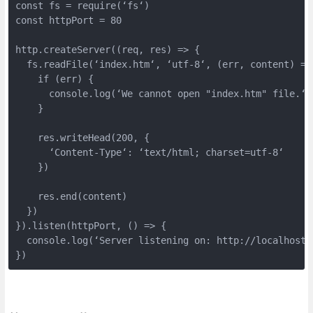
const fs = require(‘fs‘)

const httpPort = 80

http.createServer((req, res) => {

  fs.readFile(‘index.htm‘, ‘utf-8‘, (err, content) => 
    if (err) {

      console.log(‘We cannot open "index.htm" file.‘)

    }

    res.writeHead(200, {

      ‘Content-Type‘: ‘text/html; charset=utf-8‘

    })

    res.end(content)

  })

}).listen(httpPort, () => {

  console.log(‘Server listening on: http://localhost:%
})