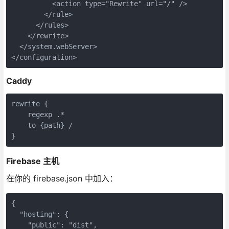
          <action type="Rewrite" url="/" />

        </rule>

      </rules>

    </rewrite>

  </system.webServer>

</configuration>
Caddy
rewrite {

    regexp .*

    to {path} /

}
Firebase 主机
在你的 firebase.json 中加入：
{

  "hosting": {

    "public": "dist",
