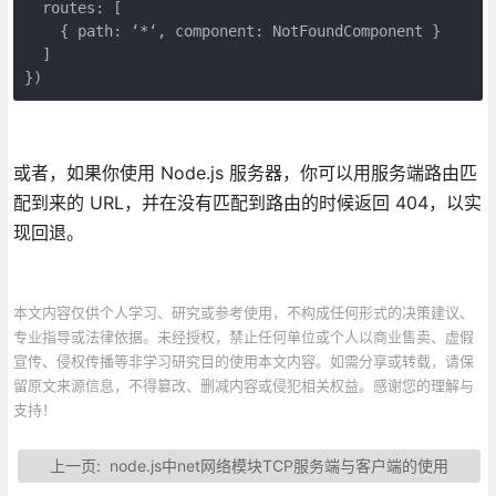
  routes: [

    { path: ‘*‘, component: NotFoundComponent }

  ]

})
或者，如果你使用 Node.js 服务器，你可以用服务端路由匹
配到来的 URL，并在没有匹配到路由的时候返回 404，以实
现回退。
本文内容仅供个人学习、研究或参考使用，不构成任何形式的决策建议、
专业指导或法律依据。未经授权，禁止任何单位或个人以商业售卖、虚假
宣传、侵权传播等非学习研究目的使用本文内容。如需分享或转载，请保
留原文来源信息，不得篡改、删减内容或侵犯相关权益。感谢您的理解与
支持！
上一页:
node.js中net网络模块TCP服务端与客户端的使用