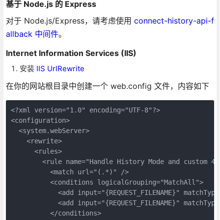
基于 Node.js 的 Express
对于 Node.js/Express，请考虑使用
connect-history-api-f
allback 中间件
。
Internet Information Services (IIS)
安装
IIS UrlRewrite
在你的网站根目录中创建一个 web.config 文件，内容如下
<?xml version="1.0" encoding="UTF-8"?>

<configuration>

  <system.webServer>

    <rewrite>

      <rules>

        <rule name="Handle History Mode and custom 40
          <match url="(.*)" />

          <conditions logicalGrouping="MatchAll">

            <add input="{REQUEST_FILENAME}" matchType
            <add input="{REQUEST_FILENAME}" matchType
          </conditions>
