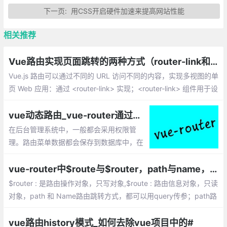
下一页:
用CSS开启硬件加速来提高网站性能
相关推荐
Vue路由实现页面跳转的两种方式（router-link和JS）
Vue.js 路由可以通过不同的 URL 访问不同的内容，实现多视图的单
页 Web 应用：通过 <router-link> 实现；<router-link> 组件用于设
置一个导航链接，切换不同 HTML 内容
vue动态路由_vue-router通过接口请求动态生成路由的实现
在后台管理系统中，一般都会采用权限管
理。路由菜单数据都会保存到数据库中，在
vue-router 2.2版本新增了一个router.addR
outes(routes)方法，即可用它来实现动态路
vue-router中$route与$router，path与name，params与query的区别梳理
由了
$router : 是路由操作对象，只写对象,$route : 路由信息对象，只读
对象，path 和 Name路由跳转方式，都可以用query传参；path路
由跳转方式,params传参会被忽略，只能用name命名的方式跳转
vue路由history模式_如何去除vue项目中的#