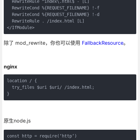
  RewriteRule ^index\.html$ - [L]

  RewriteCond %{REQUEST_FILENAME} !-f

  RewriteCond %{REQUEST_FILENAME} !-d

  RewriteRule . /index.html [L]

</IfModule>
除了 mod_rewrite，你也可以使用
FallbackResource
。
nginx
location / {

  try_files $uri $uri/ /index.html;

}
原生node.js
const http = require(‘http‘)
