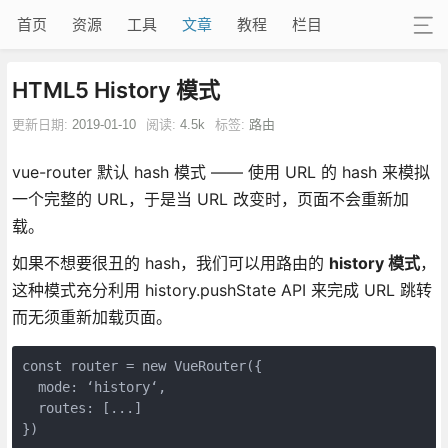
首页
资源
工具
文章
教程
栏目
HTML5 History 模式
更新日期:
2019-01-10
阅读:
4.5k
标签:
路由
vue-router 默认 hash 模式 —— 使用 URL 的 hash 来模拟
一个完整的 URL，于是当 URL 改变时，页面不会重新加
载。
如果不想要很丑的 hash，我们可以用路由的
history 模式
，
这种模式充分利用 history.pushState API 来完成 URL 跳转
而无须重新加载页面。
const router = new VueRouter({

  mode: ‘history‘,

  routes: [...]

})