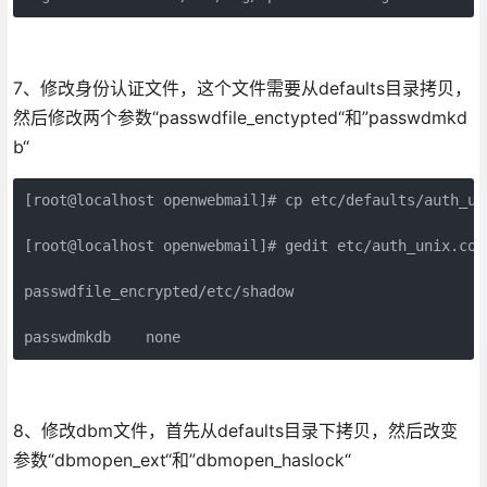
7、修改身份认证文件，这个文件需要从defaults目录拷贝，
然后修改两个参数“passwdfile_enctypted“和”passwdmkd
b“
[root@localhost openwebmail]# cp etc/defaults/auth_uni
[root@localhost openwebmail]# gedit etc/auth_unix.conf
passwdfile_encrypted/etc/shadow

passwdmkdb    none
8、修改dbm文件，首先从defaults目录下拷贝，然后改变
参数“dbmopen_ext“和”dbmopen_haslock“