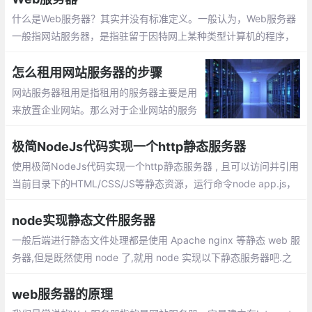
什么是Web服务器？其实并没有标准定义。一般认为，Web服务器
一般指网站服务器，是指驻留于因特网上某种类型计算机的程序，
可以向浏览器等Web客户端提供文档，也可以放置网站文件，让全
世界浏览
怎么租用网站服务器的步骤
网站服务器租用是指租用的服务器主要是用
来放置企业网站。那么对于企业网站的服务
器该如何选择呢，如何租用呢？价格如何？
我来教教大家正确选择租用网站服务器，步
极简NodeJs代码实现一个http静态服务器
骤如下：
使用极简NodeJs代码实现一个http静态服务器 , 且可以访问并引用
当前目录下的HTML/CSS/JS等静态资源，运行命令node app.js，
若没有安装express模块，运行命令npm install express进行安
装；
node实现静态文件服务器
一般后端进行静态文件处理都是使用 Apache nginx 等静态 web 服
务器,但是既然使用 node 了,就用 node 实现以下静态服务器吧.之
前弄了不少充满艺术的数据,就弄个页面进行艺术欣赏吧
web服务器的原理