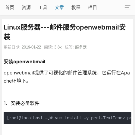
首页
资源
工具
文章
教程
栏目
Linux服务器---邮件服务openwebmail安
装
更新日期:
2019-01-22
阅读:
3.8k
标签:
服务器
安装openwebmail
openwebmail提供了可视化的邮件管理系统，它运行在Apa
che环境下。
1、安装必备软件
[root@localhost ~]# yum install –y perl-TextIconv per