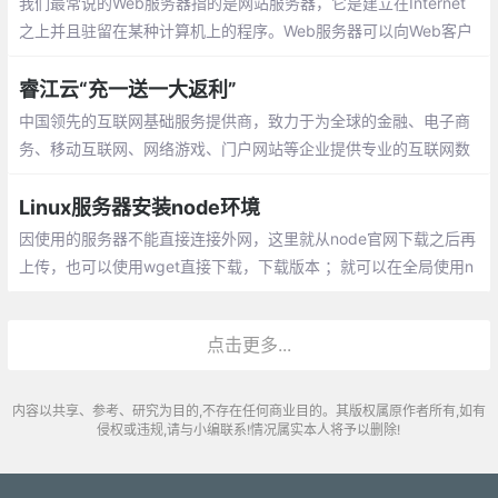
我们最常说的Web服务器指的是网站服务器，它是建立在Internet
之上并且驻留在某种计算机上的程序。Web服务器可以向Web客户
端(如浏览器)提供文档或其他服务，只要是遵循HTTP协议而设计的
网络应用程序都可以是Web客户端。
睿江云“充一送一大返利”
中国领先的互联网基础服务提供商，致力于为全球的金融、电子商
务、移动互联网、网络游戏、门户网站等企业提供专业的互联网数
据中心（IDC）、云计算（私有云解决方案及公有云云平台）及行
业应用的整体解决方案，是一家在业务领域专注和专业的云计算数
Linux服务器安装node环境
据中心运营商。
因使用的服务器不能直接连接外网，这里就从node官网下载之后再
上传，也可以使用wget直接下载，下载版本 ；就可以在全局使用n
ode和npm，因还需要使用pm2启动node服务，继续安装pm2
点击更多...
内容以共享、参考、研究为目的,不存在任何商业目的。其版权属原作者所有,如有
侵权或违规,请与小编联系!情况属实本人将予以删除!