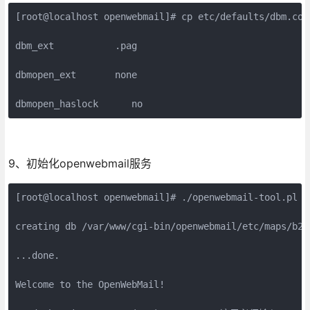
[root@localhost openwebmail]# cp etc/defaults/dbm.conf
dbm_ext           .pag

dbmopen_ext       none

dbmopen_haslock      no
9、初始化openwebmail服务
[root@localhost openwebmail]# ./openwebmail-tool.pl --
creating db /var/www/cgi-bin/openwebmail/etc/maps/b2g 
...done.

Welcome to the OpenWebMail!
