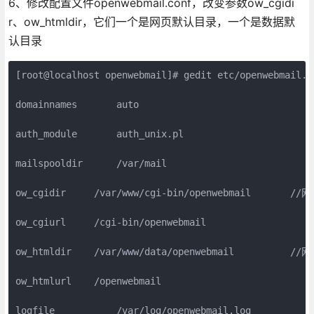
6、修改配置文件openwebmail.conf，改变参数ow_cgidi
r、ow_htmldir，它们一个是网页默认目录，一个是数据默
认目录
[root@localhost openwebmail]# gedit etc/openwebmail.co
domainnames       auto

auth_module       auth_unix.pl

mailspooldir      /var/mail

ow_cgidir     /var/www/cgi-bin/openwebmail       /
ow_cgiurl     /cgi-bin/openwebmail

ow_htmldir    /var/www/data/openwebmail          /
ow_htmlurl    /openwebmail

logfile           /var/log/openwebmail.log