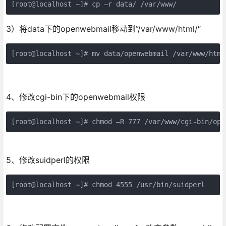
[root@localhost ~]# cp –r data/ /var/www/
3）将data下的openwebmail移动到”/var/www/html/“
[root@localhost ~]# mv data/openwebmail /var/www/html
4、修改cgi-bin下的openwebmail权限
[root@localhost ~]# chmod –R 777 /var/www/cgi-bin/ope
5、修改suidperl的权限
[root@localhost ~]# chmod 4555 /usr/bin/suidperl