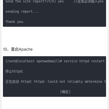
Send the site report?(Y/n) yes     //这里必须输入yes

sending report...

Thank you.
10、重启Apache
[root@localhost openwebmail]# service httpd restart

停止httpd：                                          
正在启动 httpd：httpd: Could not reliably determine the s
                            [确定]