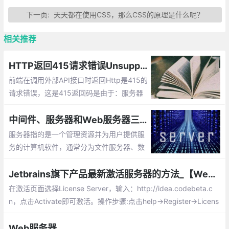
下一页:
天天都在使用CSS，那么CSS的原理是什么呢？
相关推荐
HTTP返回415请求错误Unsupported Media Type:415表示服务器无法处理请求附带的媒体格式
前端在调用外部API接口时返回Http是415的
请求错误，这是415返回码是由于：服务器
无法处理请求附带的媒体格式。通常解决方
法有以下3种：1检查你的 http 请求头信
中间件、服务器和Web服务器三者的区别
息；2查看你的 http 请求方法；3post 请求
服务器指的是一个管理资源并为用户提供服
参数设置
务的计算机软件，通常分为文件服务器、数
据库服务器和应用程序服务器。运行以上软
件的计算机或计算机系统也被称为服务器。
Jetbrains旗下产品最新激活服务器的方法_【WebStorm 2018版本破解方法】
在激活页面选择License Server，输入：http://idea.codebeta.c
n，点击Activate即可激活。操作步骤:点击help→Register→Licens
e sever ,输入http://idea.codebeta.cn
Web服务器