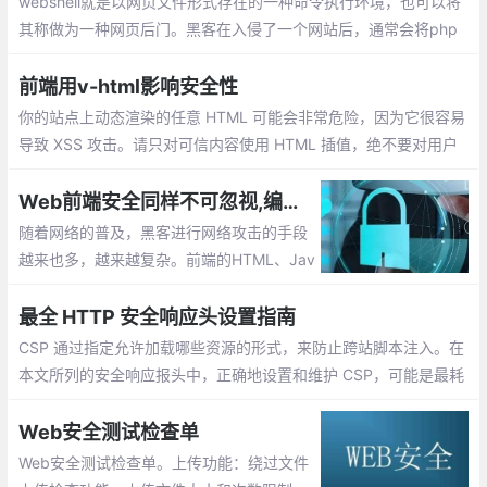
webshell就是以网页文件形式存在的一种命令执行环境，也可以将
其称做为一种网页后门。黑客在入侵了一个网站后，通常会将php
后门文件与网站服务器WEB目录下正常的网页文件混在一起，然后
就可以使用浏览器来访问php后门
前端用v-html影响安全性
你的站点上动态渲染的任意 HTML 可能会非常危险，因为它很容易
导致 XSS 攻击。请只对可信内容使用 HTML 插值，绝不要对用户
提供的内容插值。使用 <pre> 标签替换掉 <div> 标签。
Web前端安全同样不可忽视,编写前端代码时保持安全意识
随着网络的普及，黑客进行网络攻击的手段
越来也多，越来越复杂。前端的HTML、Jav
aScript、CSS、Flash等技术变成了前端攻
击者和开发者的战场，网站安全问题也开始
最全 HTTP 安全响应头设置指南
向前端倾斜。
CSP 通过指定允许加载哪些资源的形式，来防止跨站脚本注入。在
本文所列的安全响应报头中，正确地设置和维护 CSP，可能是最耗
时的，也是最容易出现风险的。在开发 CSP 的过程中，要谨慎充分
地测试它
Web安全测试检查单
Web安全测试检查单。上传功能：绕过文件