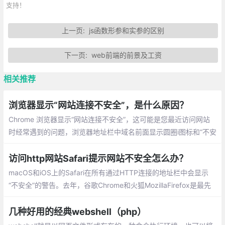
支持！
上一页:
js函数形参和实参的区别
下一页:
web前端的前景及工资
相关推荐
浏览器显示“网站连接不安全”，是什么原因？
Chrome 浏览器显示“网站连接不安全”，这可能是您最近访问网站
时经常遇到的问题，浏览器地址栏中域名前面显示圆圈i图标和“不安
全”字样，点击这个字样，就会看到红字警告“你与此网站之间建立
的连接不安全”，这是怎么回事？
访问http网站Safari提示网站不安全怎么办？
macOS和iOS上的Safari在所有通过HTTP连接的地址栏中会显示
“不安全”的警告。去年，谷歌Chrome和火狐MozillaFirefox是最先
显示这种警告的主流浏览器。
几种好用的经典webshell（php）