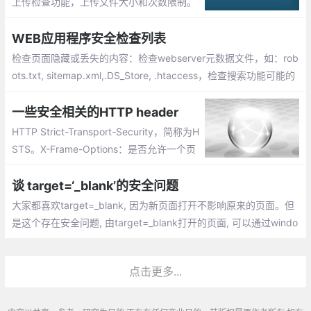
上传检查功能，上传文件大小和次数限制。
注册功能：注册请求是否安全传输，注册时
密码复杂度是否后台检验，激活链接测试
WEB应用程序安全检查列表
检查页面隐藏或丢失的内容：检查webserver元数据文件，如：rob
ots.txt, sitemap.xml,.DS_Store, .htaccess，检查搜索功能可能的
注入或攻击方式，检查不同agent代理访问网站显示内容的是否一
致
一些安全相关的HTTP header
HTTP Strict-Transport-Security，简称为H
STS。X-Frame-Options：是否允许一个页
面可在<frame>、<iframe>、<object>中展
现的标记。X-XSS-Protection作用：防范XS
谈 target=‘_blank’的安全问题
S攻击。
大家都喜欢target=_blank, 因为新页面打开不影响原来的页面。但
是这个存在安全问题, 由target=_blank打开的页面, 可以通过windo
w.opener访问原来的窗口。遍可以简单的将网页导航到其他网站,
这就存在很多的安全隐患了, 比如钓鱼，这种问题解决起来也很简
点击更多...
单, 在链接中加入rel=noreferrer noopener属性就可以了