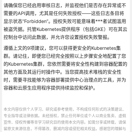
请确保您已经启用审核日志，并监视他们是否存在异常或不
需要的API调用，尤其是任何失败授权——这些日志条目将
显示状态“Forbidden”。授权失败可能意味着***者试图滥用
被盗凭据。托管Kubernetes提供程序（包括GKE）可在其云
控制台中访问此数据，并允许您设置授权失败警报。
遵循上文的9项建议，您可以获得更安全的Kubernetes集
群。请记住，即便您已经完全按照以上步骤安全地配置了您
的Kubernetes集群，您依然需要将安全性构建到容器配置的
其他方面及其运行时操作中。当您提高技术堆栈的安全性
时，需要寻找能够为容器部署提供中心治理点的工具，并为
容器和云原生应用程序提供持续监控和保护。
本文内容仅供个人学习、研究或参考使用，不构成任何形式的决策建议、
专业指导或法律依据。未经授权，禁止任何单位或个人以商业售卖、虚假
宣传、侵权传播等非学习研究目的使用本文内容。如需分享或转载，请保
留原文来源信息，不得篡改、删减内容或侵犯相关权益。感谢您的理解与