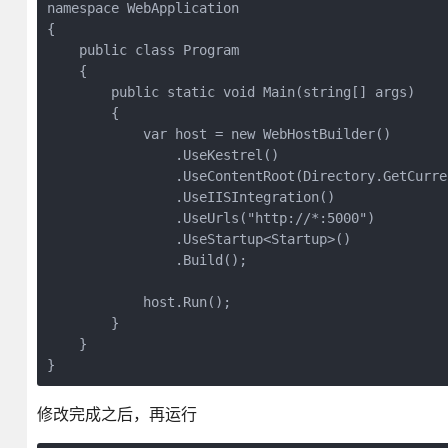
namespace WebApplication

{

    public class Program

    {

        public static void Main(string[] args)

        {

            var host = new WebHostBuilder()

                .UseKestrel()

                .UseContentRoot(Directory.GetCurre
                .UseIISIntegration()

                .UseUrls("http://*:5000")

                .UseStartup<Startup>()

                .Build();

            host.Run();

        }

    }

}
修改完成之后，再运行