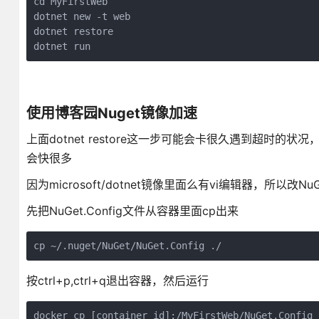
cd MyFirstWeb

dotnet new -t web

dotnet restore

dotnet run
使用博客园Nuget镜像加速
上面dotnet restore这一步可能会卡很久遇到超时
会快很多
因为microsoft/dotnet镜像里面么有vi编辑器，所以改Nu
先把NuGet.Config文件从容器里面cp出来
cp ~/.nuget/NuGet/NuGet.Config ./
按ctrl+p,ctrl+q退出容器，然后运行
docker cp [container id]:/MyFirstWeb/NuGet.Config 