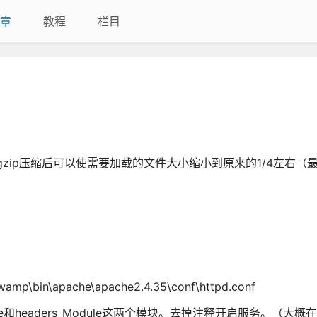
章
教程
栏目
使用gzip压缩后可以使需要加载的文件大小缩小到原来的1/4左右（
in\apache\apache2.4.35\conf\httpd.conf
odule和headers_Module这两个模块。去掉注释开启服务。（大概