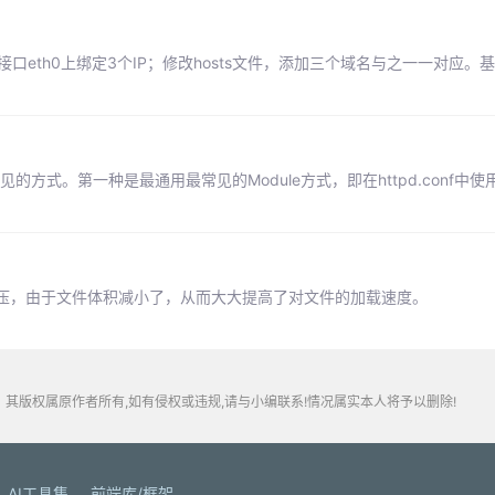
一个网络接口eth0上绑定3个IP；修改hosts文件，添加三个域名与之一一对应
方式。第一种是最通用最常见的Module方式，即在httpd.conf中使用Lo
压，由于文件体积减小了，从而大大提高了对文件的加载速度。
其版权属原作者所有,如有侵权或违规,请与小编联系!情况属实本人将予以删除!
AI工具集
前端库/框架