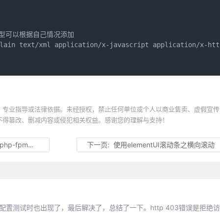
ME类型可以根据自己情况添加

lain text/xml application/x-javascript application/x-http
、专业指导或法律依据。未经授权，禁止任何单位或个人以商业售卖、虚假宣传
不得篡改、删减内容或侵犯相关权益。感谢您的理解与支持！
-fpm的关系
下一页:
使用elementUI滚动条之横向滚动
，我今天配置测试时也出现了，最后解决了，总结了一下。http 403错误是拒