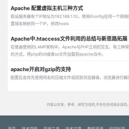
Apache 配置虚拟主机三种方式
假设服务器有个IP地址为192.168.1.10，使用ifconfig在同
置域名映射同一个IP，修改hosts
Apache中.htaccess文件利用的总结与新思路拓展
在普遍使用的LAMP架构中，Apache与PHP之间的交互，有三种常见的
的方式，将php的dll或者so文件加载到apache当中。
apache开启对gzip的支持
配置后会优先使用同名的压缩文件返回到浏览器端，浏览器进行解
内容以共享、参考、研究为目的,不存在任何商业目的。
首页
技术导航
在线工具
技术文章
教程资源
前端标签