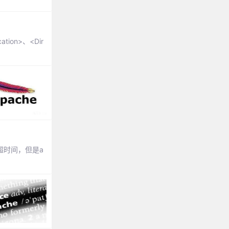
on>、<Dir
超时间，但是a