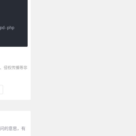
d-php

、侵权传播等非
绝访问的意思，有