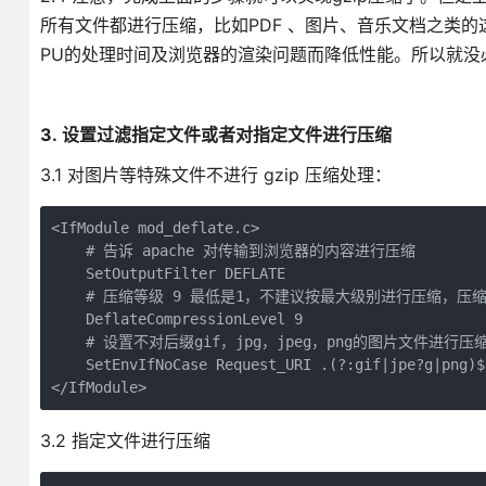
所有文件都进行压缩，比如PDF 、图片、音乐文档之类
PU的处理时间及浏览器的渲染问题而降低性能。所以就没必
3. 设置过滤指定文件或者对指定文件进行压缩
3.1 对图片等特殊文件不进行 gzip 压缩处理：
<IfModule mod_deflate.c>

    # 告诉 apache 对传输到浏览器的内容进行压缩

    SetOutputFilter DEFLATE

    # 压缩等级 9 最低是1，不建议按最大级别进行压缩，压缩
    DeflateCompressionLevel 9

    # 设置不对后缀gif，jpg，jpeg，png的图片文件进行压缩
    SetEnvIfNoCase Request_URI .(?:gif|jpe?g|png)$
</IfModule>
3.2 指定文件进行压缩