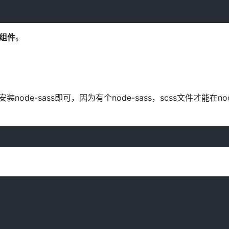
组件
。
node-sass即可，因为有个node-sass，scss文件才能在n