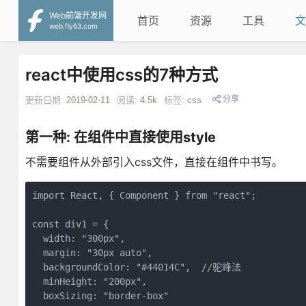
Web前端开发网
首页
资源
工具
文
web.fly63.com
react中使用css的7种方式
分享
更新日期:
2019-02-11
阅读:
4.5k
标签:
css
第一种: 在组件中直接使用style
不需要组件从外部引入css文件，直接在组件中书写。
import React, { Component } from "react";

const div1 = {

  width: "300px",

  margin: "30px auto",

  backgroundColor: "#44014C",  //驼峰法

  minHeight: "200px",

  boxSizing: "border-box"
