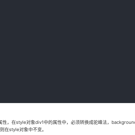
ng等属性，在style对象div1中的属性中，必须转换成驼峰法，background
，则在style对象中不变。