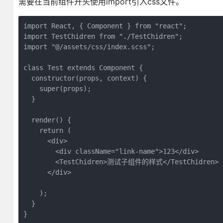
需要在当前组件开头使用import引入css文件。
import React, { Component } from "react";

import TestChidren from "./TestChidren";

import "@/assets/css/index.scss";

class Test extends Component {

  constructor(props, context) {

    super(props);

  }

  render() {

    return (

      <div>

        <div className="link-name">123</div>

        <TestChidren>测试子组件的样式</TestChidren>

      </div>

    );

  }

}
