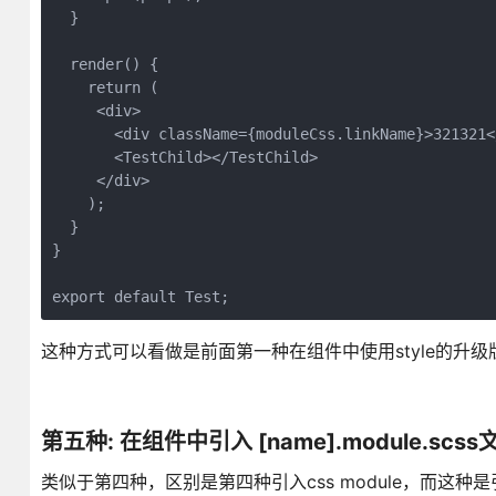
  }  

  render() {

    return (

     <div>

       <div className={moduleCss.linkName}>321321</
       <TestChild></TestChild>

     </div>

    );

  }

}

export default Test;
这种方式可以看做是前面第一种在组件中使用style的升
第五种: 在组件中引入 [name].module.scss
类似于第四种，区别是第四种引入css module，而这种是引入 