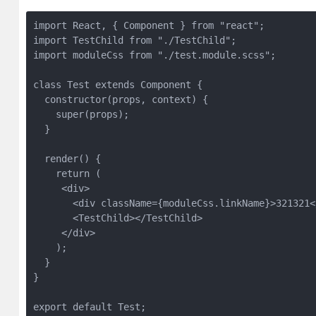
import React, { Component } from "react";

import TestChild from "./TestChild";

import moduleCss from "./test.module.scss";

class Test extends Component {

  constructor(props, context) {

    super(props);

  }  

  render() {

    return (

     <div>

       <div className={moduleCss.linkName}>321321</
       <TestChild></TestChild>

     </div>

    );

  }

}

export default Test;