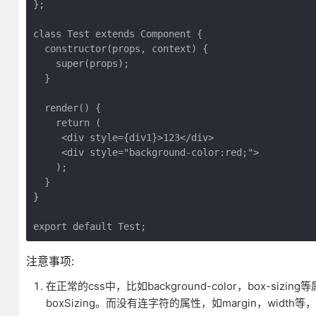
};

class Test extends Component {

  constructor(props, context) {

    super(props);

  }

  render() {

    return (

     <div style={div1}>123</div>

     <div style="background-color:red;">

    );

  }

}

export default Test;
注意事项:
在正常的css中，比如background-color，box-sizi
boxSizing。而没有连字符的属性，如margin，width等