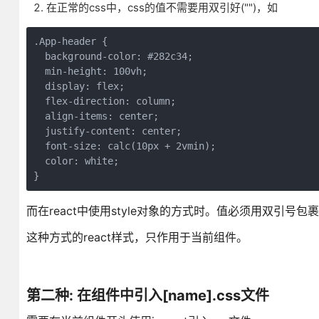
在正常的css中，css的值不需要用双引好("")，如
.App-header {

  background-color: #282c34;

  min-height: 100vh;

  display: flex;

  flex-direction: column;

  align-items: center;

  justify-content: center;

  font-size: calc(10px + 2vmin);

  color: white;

}
而在react中使用style对象的方式时。值必须用双引号包
这种方式的react样式，只作用于当前组件。
第二种: 在组件中引入[name].css文件