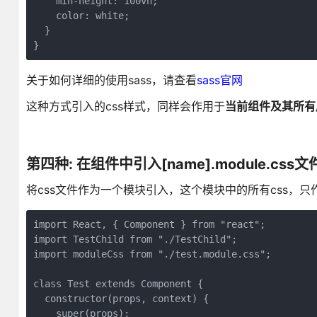
    min-height: 100vh;

    color: white;

  }

}
关于如何详细的使用sass，请查看
sass官网
这种方式引入的css样式，同样会作用于
当前组件及其所有
第四种: 在组件中引入[name].module.css文
将css文件作为一个模块引入，这个模块中的所有css，
import React, { Component } from "react";

import TestChild from "./TestChild";

import moduleCss from "./test.module.css";

class Test extends Component {

  constructor(props, context) {

    super(props);
