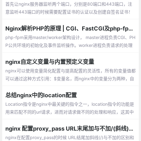
d目录下新建https.conf
首先让nginx服务器监听两个端口，分别是80端口和443端口，注
意监听443端口的时候需要配置证书的认证以及创建自签名证书！
关于证书的认证的以及创建自签名的证书，nginx的配置如下，只给
出了两个server的配置，可以直接复制到http块中。
Nginx解析PHP的原理 | CGI、FastCGI及php-fpm的关系
php-fpm采用master/worker架构设计， master进程负责CGI、PH
P公共环境的初始化及事件监听操作。worker进程负责请求的处理
功能。在worker进程处理请求时，无需再次初始化PHP运行环境，
这也是php-fpm性能优异的原因之一
nginx自定义变量与内置预定义变量
nginx可以使用变量简化配置与提高配置的灵活性，所有的变量值都
可以通过这种方式引用：$变量名，而nginx中的变量分为两种，自
定义变量与内置预定义变量
总结nginx中的location配置
Location指令是nginx中最关键的指令之一，location指令的功能是
用来匹配不同的url请求，进而对请求做不同的处理和响应，这其中
较难理解的是多个location的匹配顺序，本文会作为重点来解释和
说明。
nginx 配置proxy_pass URL末尾加与不加/(斜线)的区别
nginx在配置proxy_pass的时候 URL结尾加斜线(/)与不加的区别和