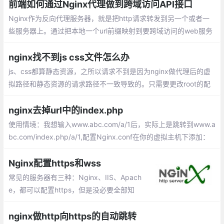
前端如何通过Nginx代理做到跨域访问API接口
Nginx作为反向代理服务器，就是把http请求转发到另一个或者一
些服务器上。通过把本地一个url前缀映射到要跨域访问的web服务
器上，就可以实现跨域访问。对于浏览器来说，访问的就是同源服
务器上的一个url
nginx找不到js css文件怎么办
js、css都算静态资源，之所以请求不到是因为nginx做代理后的虚
拟路径和静态资源的请求路径不一致导致的。只需要更改root的配
置就可以了。
nginx去掉url中的index.php
使用情境：我想输入www.abc.com/a/1后，实际上是跳转到www.a
bc.com/index.php/a/1,配置Nginx.conf在你的虚拟主机下添加：
如果你的项目入口文件在一个子目录内，则.
Nginx配置https和wss
常见的服务器有三种：Nginx、IIS、Apach
e，都可以配置https，但是没必要全部知
道，因为Nginx可以起到反向代理的作用，
会配置Nginx就足够了。在/etc/nginx/conf.
nginx做http向https的自动跳转