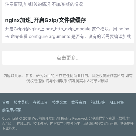
注意事项,加/斜线的情况;不加/斜线的情况
nginx加速_开启Gzip/文件做缓存
开启Gzip:给Nginx上 ngx_http_gzip_module 这个模块，用 nginx
-V 命令查看 configure arguments 是否有，没有的话需要编译加载
这个模块;给文件做缓存:图片文件，字体文件，js和css都是些可以
用来缓存的文件
点击更多...
内容以共享、参考、研究为目的,不存在任何商业目的。其版权属原作者所有,如有
侵权或违规,请与小编联系!情况属实本人将予以删除!
首页
技术导航
在线工具
技术文章
教程资源
前端标签
AI工具集
前端库/框架