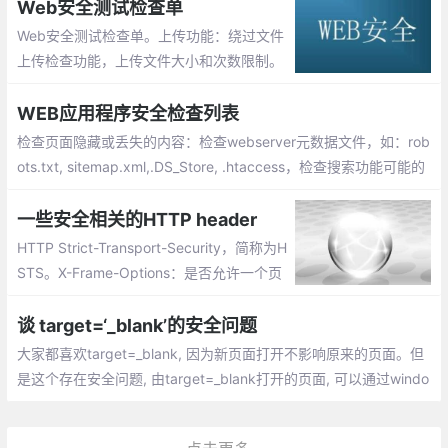
地测试它
Web安全测试检查单
Web安全测试检查单。上传功能：绕过文件
上传检查功能，上传文件大小和次数限制。
注册功能：注册请求是否安全传输，注册时
密码复杂度是否后台检验，激活链接测试
WEB应用程序安全检查列表
检查页面隐藏或丢失的内容：检查webserver元数据文件，如：rob
ots.txt, sitemap.xml,.DS_Store, .htaccess，检查搜索功能可能的
注入或攻击方式，检查不同agent代理访问网站显示内容的是否一
致
一些安全相关的HTTP header
HTTP Strict-Transport-Security，简称为H
STS。X-Frame-Options：是否允许一个页
面可在<frame>、<iframe>、<object>中展
现的标记。X-XSS-Protection作用：防范XS
谈 target=‘_blank’的安全问题
S攻击。
大家都喜欢target=_blank, 因为新页面打开不影响原来的页面。但
是这个存在安全问题, 由target=_blank打开的页面, 可以通过windo
w.opener访问原来的窗口。遍可以简单的将网页导航到其他网站,
这就存在很多的安全隐患了, 比如钓鱼，这种问题解决起来也很简