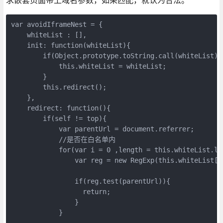
var avoidIframeNest = {

    whiteList : [],

    init: function(whiteList){

        if(Object.prototype.toString.call(whiteList) =
            this.whiteList = whiteList;

        }

        this.redirect();

    },

    redirect: function(){

        if(self != top){

            var parentUrl = document.referrer;

            //是否在白名单内

            for(var i = 0 ,length = this.whiteList.le
                var reg = new RegExp(this.whiteList[i]
                if(reg.test(parentUrl)){

                  return;

                }

            }
