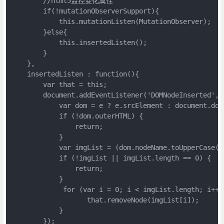
        //html5监控变化属性

        if(!mutationObserverSupport){

            this.mutationListen(MutationObserver);

        }else{

            this.insertedListen();

        }

    },

    insertedListen : function(){

        var that = this;

        document.addEventListener('DOMNodeInserted', f
            var dom = e ? e.srcElement : document.docu
            if (!dom.outerHTML) {

                return;

            }

            var imgList = (dom.nodeName.toUpperCase()
            if (!imgList || imgList.length == 0) {

                return;

            }

             for (var i = 0; i < imgList.length; i++) 
                   that.removeNode(imgList[i]);

            }

        });
