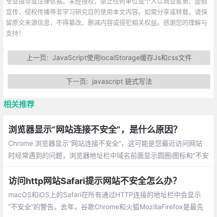
专业指导或法律依据。未经授权，禁止任何单位或个人以商业售卖、虚假
宣传、侵权传播等非学习研究目的使用本文内容。如需分享或转载，请保
留原文来源信息，不得篡改、删减内容或侵犯相关权益。感谢您的理解与
支持！
上一页:
JavaScript使用localStorage缓存Js和css文件
下一页:
javascript 链式写法
相关推荐
浏览器显示“网站连接不安全”，是什么原因？
Chrome 浏览器显示“网站连接不安全”，这可能是您最近访问网站
时经常遇到的问题，浏览器地址栏中域名前面显示圆圈i图标和“不安
全”字样，点击这个字样，就会看到红字警告“你与此网站之间建立
的连接不安全”，这是怎么回事？
访问http网站Safari提示网站不安全怎么办？
macOS和iOS上的Safari在所有通过HTTP连接的地址栏中会显示
“不安全”的警告。去年，谷歌Chrome和火狐MozillaFirefox是最先