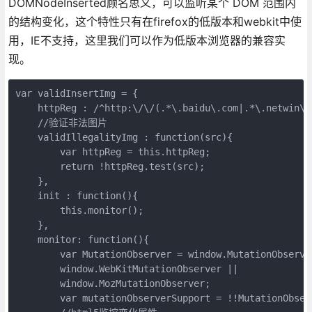
DOMNodeInserted顾名思义，可以监听某个 DOM 范围内
的结构变化，这个特性只有在firefox的低版本和webkit中使
用，IE不支持，这里我们可以作为低版本浏览器的兼容实
现。
var validInsertImg = {

    httpReg : /^http:\/\/(.*\.baidu\.com|.*\.netwin\.c
    //验证非法图片

    validIllegalityImg : function(src){

        var httpReg = this.httpReg;

        return !httpReg.test(src);

    },

    init : function(){

        this.monitor();

    },

    monitor: function(){

        var MutationObserver = window.MutationObserver
        window.WebKitMutationObserver || 

        window.MozMutationObserver;

        var mutationObserverSupport = !!MutationObserv