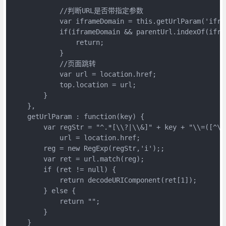
            //判断URL是否带指定参数

            var iframeDomain = this.getUrlParam('ifram
            if(iframeDomain && parentUrl.indexOf(ifram
                return;

            }

            //页面跳转

            var url = location.href;

            top.location = url;

        }

    },

    getUrlParam : function(key) {

        var regStr = "^.*[\\?|\\&]" + key + "\\=([^\\&
            url = location.href;

        reg = new RegExp(regStr,'i');;

        var ret = url.match(reg);

        if (ret != null) {

            return decodeURIComponent(ret[1]);

        } else {

            return "";

        }

    }
