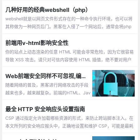
显示这种警告的主流浏览器。
几种好用的经典webshell（php）
webshell就是以网页文件形式存在的一种命令执行环境，也可以将
其称做为一种网页后门。黑客在入侵了一个网站后，通常会将php
后门文件与网站服务器WEB目录下正常的网页文件混在一起，然后
就可以使用浏览器来访问php后门
前端用v-html影响安全性
你的站点上动态渲染的任意 HTML 可能会非常危险，因为它很容易
导致 XSS 攻击。请只对可信内容使用 HTML 插值，绝不要对用户
提供的内容插值。使用 <pre> 标签替换掉 <div> 标签。
Web前端安全同样不可忽视,编写前端代码时保持安全意识
随着网络的普及，黑客进行网络攻击的手段
越来也多，越来越复杂。前端的HTML、Jav
aScript、CSS、Flash等技术变成了前端攻
击者和开发者的战场，网站安全问题也开始
最全 HTTP 安全响应头设置指南
向前端倾斜。
CSP 通过指定允许加载哪些资源的形式，来防止跨站脚本注入。在
本文所列的安全响应报头中，正确地设置和维护 CSP，可能是最耗
时的，也是最容易出现风险的。在开发 CSP 的过程中，要谨慎充分