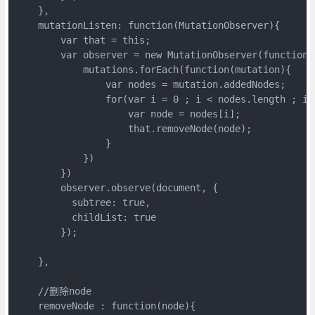
    },

    mutationListen: function(MutationObserver){

        var that = this;

        var observer = new MutationObserver(function(m
            mutations.forEach(function(mutation){

                var nodes = mutation.addedNodes;

                for(var i = 0 ; i < nodes.length ; i++
                    var node = nodes[i];

                    that.removeNode(node);

                }

            })

        })

        observer.observe(document, {

          subtree: true,

          childList: true

        });

    },

    //删除node

    removeNode : function(node){
