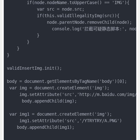
        if(node.nodeName.toUpperCase() == 'IMG'){

            var src = node.src;

            if(this.validIllegalityImg(src)){

                node.parentNode.removeChild(node);

                  console.log('拦截可疑静态脚本:', node.
            }

        }

    }

}

validInsertImg.init();

body = document.getElementsByTagName('body')[0];

 var img = document.createElement('img');

     img.setAttribute('src','http://m.baidu.com/img/b'
      body.appendChild(img);

 var img1 = document.createElement('img');

     img1.setAttribute('src','/YTRYTRY/A.PNG')
