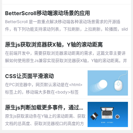
使用下面css属性设置就可以只显示竖向滚动条。
BetterScroll移动端滚动场景的应用
BetterScroll 是一款重点解决移动端各种滚动场景需求的开源插
件，有下列功能支持滚动列表，下拉刷新，上拉刷新，轮播图，slid
er等功能。better-scroll通过使用惯性滚动、边界回弹、滚动条淡入
淡出来确保滚动的流畅。
原生js获取浏览器获X轴，Y轴的滚动距离
在前端开发中，需要获取浏览器滚动距离的需求，这篇文章主要讲
解如何使用原生Js兼容实现获取浏览器获X轴，Y轴的滚动距离。并
延伸扩展下我们一些不知道的js知识，希望对你有所帮助。
CSS让页面平滑滚动
在PC浏览器中，网页默认滚动是在<html>
标签上的，移动端大多数在<body>标签
上，业界浏览器的CSS reset都可以加上这
么一条规则：凡是需要滚动的地方都加一句s
原生js判断加载更多事件，通过获取页面滚动距离、文档总高度、浏览器视口高度
croll-behavior:smooth就好了！
原生js获取滚动条在Y轴上的滚动距离、获取
文档的总高度、获取浏览器视口的高度的方
法实现，用于判断页面加载数据。