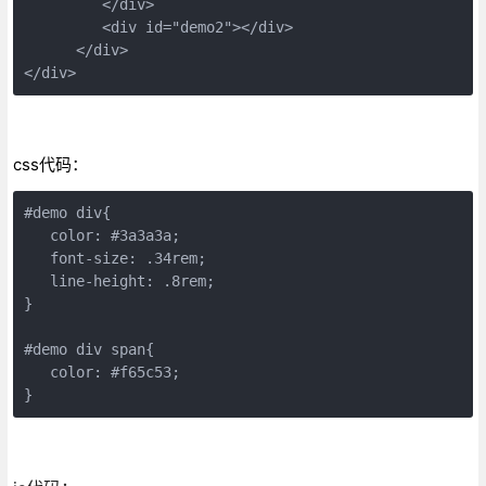
         </div>

         <div id="demo2"></div>

      </div>

</div>
css代码：
#demo div{

   color: #3a3a3a;

   font-size: .34rem;

   line-height: .8rem;

}

#demo div span{

   color: #f65c53;

}