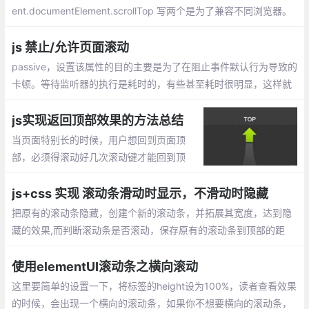
ent.documentElement.scrollTop 写两个是为了兼容不同浏览器。
固定位置的top要设为负值，原因不明，若为0则会跟上方有空隙。
左右位置虽然是0也要设，不然若为不是100%宽度的内容会出现左
js 禁止/允许页面滚动
右跳动。
passive，设置该属性的目的主要是为了在阻止事件默认行为导致的
卡顿。等待监听器的执行是耗时的，有些甚至耗时很明显，这样就
会导致页面卡顿。即便监听器是个空函数，也会产生一定的卡顿，
毕竟空函数的执行也会耗时
js实现返回顶部效果的方法总结
当页面特别长的时候，用户想回到页面顶
部，必须得滚动好几次滚动键才能回到顶
部，如果在页面右下角有个返回顶部的按
钮，用户点击一下，就可以回到顶部，对于
js+css 实现 滚动条滑动时显示，不滑动时隐藏
用户来说，是一个比较好的体验。
把原有的滚动条隐藏，创建个新的滚动条，并拓展其宽度，达到隐
藏的效果,而判断滚动条是否滚动，保存原有的滚动条到顶部的距
离，看是否发生改变，做出相应的判断。
使用elementUI滚动条之横向滚动
这里要简单的设置一下，将标签的height设为100%，读者查看效果
的时候，会出现一个横向的滚动条，如果你不想要横向的滚动条，