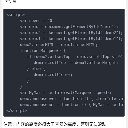
js代码：
<script>

      var speed = 40

      var demo = document.getElementById("demo");

      var demo2 = document.getElementById("demo2");

      var demo1 = document.getElementById("demo1");

      demo2.innerHTML = demo1.innerHTML;

      function Marquee() {

         if (demo2.offsetTop - demo.scrollTop <= 0) {

            demo.scrollTop -= demo1.offsetHeight;

         } else {

            demo.scrollTop++;

         }

      }

      var MyMar = setInterval(Marquee, speed);

      demo.onmouseover = function () { clearInterval(M
      demo.onmouseout = function () { MyMar = setInte
</script>
注意：内容的高度必须大于容器的高度，否则无法滚动