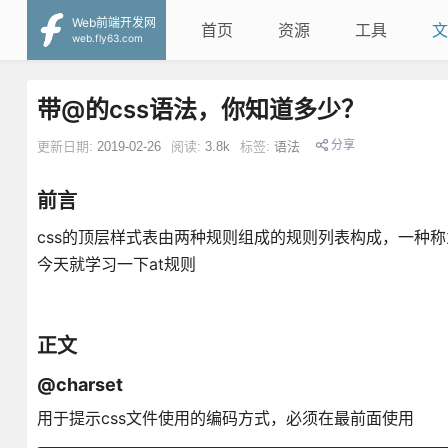
Web前端开发网
首页
资源
工具
文
web.fly63.com
带@的css语法，你知道多少？
分享
更新日期:
2019-02-26
阅读:
3.8k
标签:
语法
前言
css的顶层样式表由两种规则组成的规则列表构成，一种称为at—
今天就学习一下at规则
正文
@charset
用于提示css文件使用的编码方式，必须在最前面使用