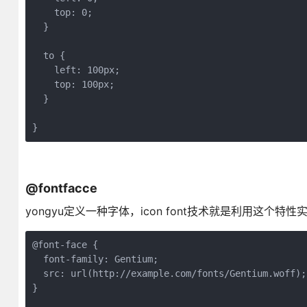
    top: 0;

  }

  to {

    left: 100px;

    top: 100px;

  }

}
@fontfacce
yongyu定义一种字体，icon font技术就是利用这个特性
@font-face {

  font-family: Gentium;

  src: url(http://example.com/fonts/Gentium.woff);

}
