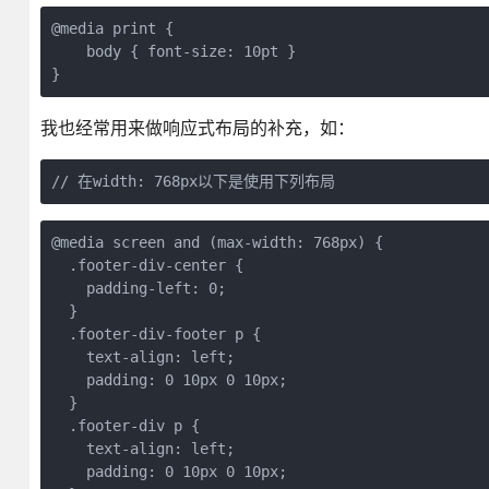
@media print {

    body { font-size: 10pt }

}
我也经常用来做响应式布局的补充，如：
// 在width: 768px以下是使用下列布局
@media screen and (max-width: 768px) {

  .footer-div-center {

    padding-left: 0;

  }

  .footer-div-footer p {

    text-align: left;

    padding: 0 10px 0 10px;

  }

  .footer-div p {

    text-align: left;

    padding: 0 10px 0 10px;
