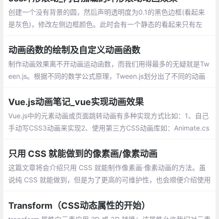
创建一个没有背景的圆，然后声明透明度为0.1的黑色边框(看起来
是灰色)，修改左侧边框颜色。此时会有一个静态的看起来只有左
边框有颜色的空心圆。然后声明一个该元素逆时针旋转360度的动
画，并让该动画无限播放(infinite)即可
动画函数的绘制及自定义动画函数
制作动画效果离不开动画运动函数，而我们用得最多的无疑就是Tw
een.js。根据不同的数学公式原理，Tween.js划分出了不同的动画
类型，每种动画类型里面都包含以下的缓动类型：ease in 先慢后
快、ease out 先块后慢、ease in out 先慢后快再慢
Vue.js动画笔记_vue实现动画效果
Vue.js中的元素动画或页面跳转动画有多种实现方式比如：1、自己
手动写CSS3动画来实现2、使用第三方CSS动画库如：Animate.cs
s3、在构子函数中操作DOM4、使用第三方Js动画库如：Velocity.j
s。
只用 CSS 就能做到的像素画/像素动画
这篇文章将会介绍只用 CSS 就能制作像素画·像素动画的方法。虽
说纯 CSS 就能做到，但是为了更高的可维护性，也会顺便介绍使用
Sass 的制作方法。
Transform（CSS动态属性的开始）