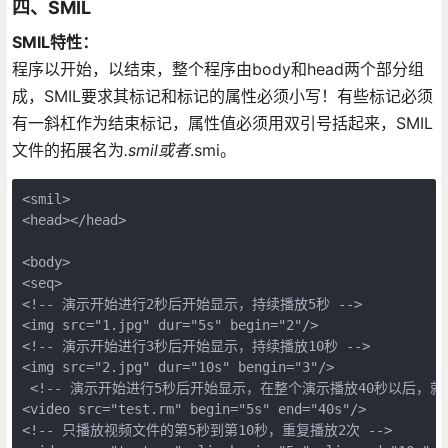
四、SMIL
SMIL特性：
程序以
开始，以
结束，整个程序由body和head两个部分组
成，SMIL要求其标记和标记的属性必须小写！有些标记必须
有一斜杠作为结束标记，属性值必须用双引号括起来，SMIL
文件的拓展名为
.smil或者
.smi。
<smil>

<head></head>

<body>

<seq>

<!-- 演示开始进行2秒后开始显示，持续播放5秒 -->

<img src="1.jpg" dur="5s" begin="2"/> 

<!-- 演示开始进行3秒后开始显示，持续播放10秒 -->

<img src="2.jpg" dur="10s" bengin="3"/> 

 <!-- 演示开始进行5秒后开始显示，在整个演示播放40秒以后，就结
<video src="test.rm" begin="5s" end="40s"/>

<!-- 只播放视频文件的第5秒到第10秒，重复播放2次 -->
