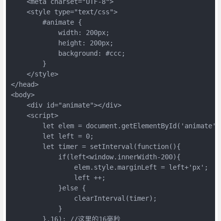
    <meta charset="UTF-8">

    <style type="text/css">

        #animate {

            width: 200px;

            height: 200px;

            background: #ccc;

        }

    </style>

</head>

<body>

    <div id="animate"></div>

    <script>

        let elem = document.getElementById('animate');
        let left = 0;

        let timer = setInterval(function(){

            if(left<window.innerWidth-200){

                elem.style.marginLeft = left+'px';

                left ++;

            }else {

                clearInterval(timer);

            }

        },16); //这里的16毫秒
