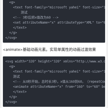
  <g> 

    <text font-family="microsoft yahei" font-size="120
        测试

    <!-- 3秒后把x值改为60 -->

    <set attributeName="x" attributeType="XML" to="60"
    </text>

  </g>

</svg>
<animate>基础动画元素。实现单属性的动画过渡效果
<svg width="320" height="320" xmlns="http://www.w3.org
  <g> 

    <text font-family="microsoft yahei" font-size="120
    测试

    <!-- 从0秒开始，总时长3秒，x值从160到60，（repeatCou
    <animate attributeName="x" from="160" to="60" beg
    </text>

  </g>

</svg>