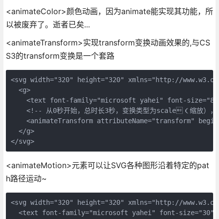
<animateColor>颜色动画，因为animate能实现其功能，所
以被废弃了。逝者已矣...
<animateTransform>实现transform变换动画效果的,与CS
S3的transform变换是一个套路
<svg width="320" height="320" xmlns="http://www.w3.org
  <g> 

    <text font-family="microsoft yahei" font-size="8
    <!-- 从0秒开始，总时长3秒，变换类型为scale（缩放），值从1
    <animateTransform attributeName="transform" begin
  </g>

</svg>
<animateMotion>元素可以让SVG各种图形沿着特定的pat
h路径运动~
<svg width="320" height="320" xmlns="http://www.w3.org
  <text font-family="microsoft yahei" font-size="30" 