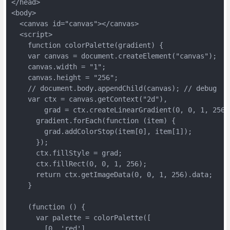
</head>

<body>

  <canvas id="canvas"></canvas>

  <script>

    function colorPalette(gradient) {

    var canvas = document.createElement("canvas");

    canvas.width = "1";

    canvas.height = "256";

    // document.body.appendChild(canvas); // debug

    var ctx = canvas.getContext("2d"),

        grad = ctx.createLinearGradient(0, 0, 1, 256);
      gradient.forEach(function (item) {

        grad.addColorStop(item[0], item[1]);

      });

      ctx.fillStyle = grad;

      ctx.fillRect(0, 0, 1, 256);

      return ctx.getImageData(0, 0, 1, 256).data;

    }

    (function () {

      var palette = colorPalette([

        [0, 'red'],
