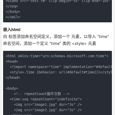
<video src="test.rm" clip-begin="5s" clip-end="10s" re
</seq>

</body>

</smil>
嵌入html
向 标签添加命名空间定义，添加一个 元素，以导入 "time"
命名空间，添加一个定义 "time" 类的 <style> 元素
<html xmlns:time="urn:schemas-microsoft-com:time">

<head>

  <?import namespace="time" implementation="#default#t
  <style>.time {behavior: url(#default#time2)}</style>
</head>

<body>

    <!-- repeatCount循环次数 -->

  <time:seq repeatCount="indefinite">

    <img src="image1.jpg" dur="3s" />

    <img src="image2.jpg" dur="3s" />
