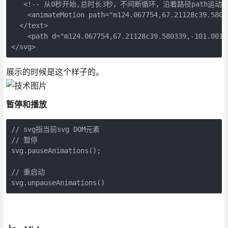
   <!-- 从0秒开始,总时长3秒，不间断循环，沿着路径path运动 --
    <animateMotion path="m124.067754,67.21128c39.5803
  </text>

    <path d="m124.067754,67.21128c39.580339,-101.0012
</svg>
展示的时候是这个样子的。
暂停和播放
// svg指当前svg DOM元素

// 暂停

svg.pauseAnimations();

// 重启动

svg.unpauseAnimations()