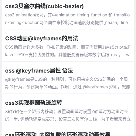
办？ transition可以做到。
css3贝塞尔曲线(cubic-bezier)
css3 animation模块，其中animation-timing-function 和 transitio
n-timing-function两个属性来控制动画速度分别提供了ease，line
r，ease-in，ease-out
CSS动画@keyframes的用法
CSS动画允许大多数HTML元素的动画，而无需使用JavaScript或F
lash！IE10+支持该属性的。其他低浏览器版本数字后跟-ms-， -w
ebkit-，-moz-或-o-指定使用前缀的第一个版本。
css @keyframes属性 语法
@keyframes是CSS的一种规则，可以用来定义CSS动画的一个周
期的行为，创建简单的动画。作用：通过 @keyframes 规则，您能
够创建动画。
css3实现椭圆轨迹旋转
X轴Y轴在一个矩形内移动；设置动画延时设置Y轴延时为动画时长
的一半, 运动轨迹变成菱形；设置三次贝塞尔曲线，为了看起来有立
体感添加scale属性,scale动画应该是X轴和Y轴的时间总和
css环形滚动_内容加载的环形滚动动画效果