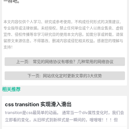
一样吧。
本文内容仅供个人学习、研究或参考使用，不构成任何形式的决策建议、
专业指导或法律依据。未经授权，禁止任何单位或个人以商业售卖、虚假
宣传、侵权传播等非学习研究目的使用本文内容。如需分享或转载，请保
留原文来源信息，不得篡改、删减内容或侵犯相关权益。感谢您的理解与
支持！
上一页:
常见的网络协议有哪些？几种常用的网络协议
下一页:
网站优化定时更新文章的3大优势
相关推荐
css transition 实现滑入滑出
transition是css最简单的动画。 通常当一个div属性变化时，我们会
立即看的变化，从旧样式到新样式是一瞬间的，嗖嗖嗖！！！但
是，如果我希望是慢慢的从一种状态，转变成另外一种状态，怎么