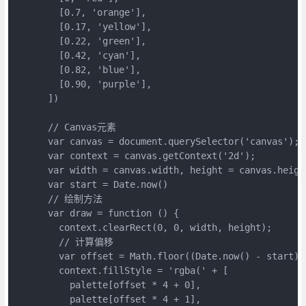
        [0.7, 'orange'],

        [0.17, 'yellow'],

        [0.22, 'green'],

        [0.42, 'cyan'],

        [0.82, 'blue'],

        [0.90, 'purple'],

      ])

      // Canvas元素

      var canvas = document.querySelector('canvas');

      var context = canvas.getContext('2d');

      var width = canvas.width, height = canvas.height
      var start = Date.now()

      // 绘制方法

      var draw = function () {

        context.clearRect(0, 0, width, height);

        // 计算偏移

        var offset = Math.floor((Date.now() - start) 
        context.fillStyle = 'rgba(' + [

          palette[offset * 4 + 0],

          palette[offset * 4 + 1],
