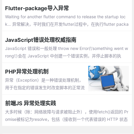
Flutter-package导入异常
Waiting for another flutter command to release the startup loc
k… 异常解决，平时我们在开发flutter过程中，在执行flutter packa
ges get命令之后，如果运气不好的，命令没有执行成功的话，我们
就会遇到这个错误提示：
JavaScript错误处理权威指南
JavaScript 错误和一般处理 throw new Error(\'something went w
rong\') 会在 JavaScript 中创建一个错误实例，并停止脚本的执
行，除非你对错误做了一些处理。当你作为 JavaScript 开发者开
启自己的职业生涯时，你自己很可能不会这样做
PHP异常处理机制
异常（Exception）是一种错误处理机制，
用于在指定的错误发生时改变脚本的正常流
程。当异常被触发时，当前代码状态被保
存，代码执行被切换到预定义的异常处理器
前端JS 异常处理实践
函数（如果有）
大多时候（除：网络故障与请求被阻止外），使用fetch()返回的 Pr
omise被标记为resolve，包括（接收到一个代表错误的 HTTP 状态
码时，HTTP 响应的状态码是 404 或 500，但是，此时会将 resol