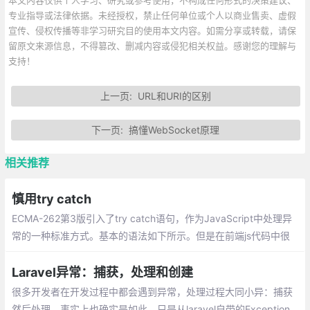
专业指导或法律依据。未经授权，禁止任何单位或个人以商业售卖、虚假
宣传、侵权传播等非学习研究目的使用本文内容。如需分享或转载，请保
留原文来源信息，不得篡改、删减内容或侵犯相关权益。感谢您的理解与
支持！
上一页:
URL和URI的区别
下一页:
搞懂WebSocket原理
相关推荐
慎用try catch
ECMA-262第3版引入了try catch语句，作为JavaScript中处理异
常的一种标准方式。基本的语法如下所示。但是在前端js代码中很
少看到try catch语句,并不是所以代码都需要加try catch来作得不
偿失的保险
Laravel异常：捕获，处理和创建
很多开发者在开发过程中都会遇到异常，处理过程大同小异：捕获
然后处理，事实上也确实是如此。只是从laravel自带的Exception