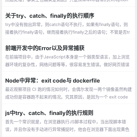
入手，谈一谈怎样用一个更好的方式处理错误信息。
关于try、catch、finally的执行顺序
try中没有抛出异常，则catch语句不执行，如果有finally语句，则
接着执行finally语句，继而接着执行finally之后的语句；不管是否tr
y...catch，finally都会被执行。当try...catch中有return的话，finall
y后会执行try...catch中的return
前端开发中的Error以及异常捕获
在前端项目中，由于JavaScript本身是一个弱类型语言，加上浏览
器环境的复杂性，网络问题等等，很容易发生错误。做好网页错误
监控，不断优化代码，提高代码健壮性是一项很重要的工作
Node中异常：exit code与 dockerfile
最近观察项目 CI 跑的情况如何时，会偶尔发现一两个镜像虽然构建
成功但是容器跑不起来的情况。究其原因，是因为一个 exit code
的问题
js中try、catch、finally的执行规则
首先一个常识就是，在浏览器执行JS脚本过程中，当出现脚本错
误，并且你没有手动进行异常捕捉时，他会在浏览器下面出现黄色
的叹号，这是正常的