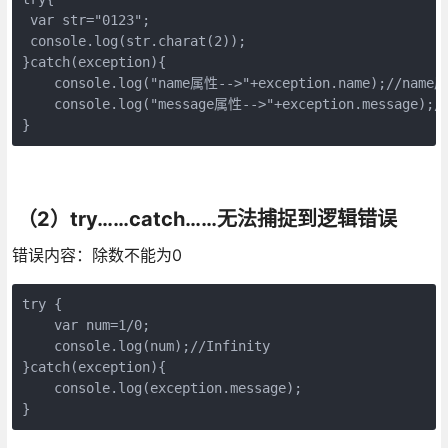
 var str="0123";

 console.log(str.charat(2));

}catch(exception){

    console.log("name属性-->"+exception.name);//name属
    console.log("message属性-->"+exception.message);//
}
（2）try……catch……无法捕捉到逻辑错误
错误内容：除数不能为0
try {

    var num=1/0;

    console.log(num);//Infinity

}catch(exception){

    console.log(exception.message);

}