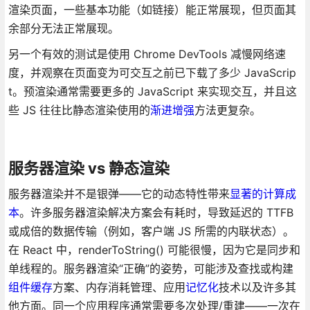
渲染页面，一些基本功能（如链接）能正常展现，但页面其
余部分无法正常展现。
另一个有效的测试是使用 Chrome DevTools 减慢网络速
度，并观察在页面变为可交互之前已下载了多少 JavaScrip
t。预渲染通常需要更多的 JavaScript 来实现交互，并且这
些 JS 往往比静态渲染使用的
渐进增强
方法更复杂。
服务器渲染 vs 静态渲染
服务器渲染并不是银弹——它的动态特性带来
显著的计算成
本
。许多服务器渲染解决方案会有耗时，导致延迟的 TTFB
或成倍的数据传输（例如，客户端 JS 所需的内联状态）。
在 React 中，renderToString() 可能很慢，因为它是同步和
单线程的。服务器渲染“正确”的姿势，可能涉及查找或构建
组件缓存
方案、内存消耗管理、应用
记忆化
技术以及许多其
他方面。同一个应用程序通常需要多次处理/重建——一次在