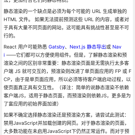
法，更加符合它们的静态特质。
静态渲染的一个缺点是必须为每个可能的 URL 生成单独的
HTML 文件。 如果无法提前预测这些 URL 的内容，或者对
于具有大量不同页面的网站，这可能具有挑战性甚至是不可
行的。
React 用户可能熟悉
Gatsby
、
Next.js 静态导出
或
Nav
i
——它们都可以方便使用组件。但是，了解静态渲染和预
渲染之间的区别非常重要：静态渲染页面是无需执行太多客
户端 JS 就可交互的，预渲染则改进了单页面应用的 FP 或 F
CP，由于是单页面应用，所以必须等待客户端启动过程，以
使页面真正具有交互性。（译注：简单的说静态渲染不依赖
客户端JS，适用于静态页面，而预渲染则依赖JS，更多是为
了富应用的初始界面加速）
如果不确定选择静态渲染还是预渲染方案，请尝试此测试：
禁用JavaScript并加载创建的网页。对于静态渲染的页面，
大多数功能在未启用JavaScript下仍然正常运作。而对于预