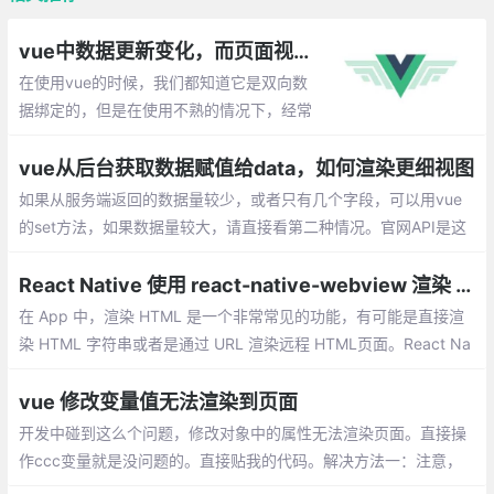
vue中数据更新变化，而页面视图未渲染的解决方案
在使用vue的时候，我们都知道它是双向数
据绑定的，但是在使用不熟的情况下，经常
会遇到：data中的数据变化了，但是并没有
触发页面渲染。下面就整理一些出现这种情
vue从后台获取数据赋值给data，如何渲染更细视图
况的场景以及解决办法。
如果从服务端返回的数据量较少，或者只有几个字段，可以用vue
的set方法，如果数据量较大，请直接看第二种情况。官网API是这
样介绍的：Vue.set(target,key,value)
React Native 使用 react-native-webview 渲染 HTML
在 App 中，渲染 HTML 是一个非常常见的功能，有可能是直接渲
染 HTML 字符串或者是通过 URL 渲染远程 HTML页面。React Na
tive 提供了一个 WebView 组件以供我们实现 HTML 的渲染。
vue 修改变量值无法渲染到页面
开发中碰到这么个问题，修改对象中的属性无法渲染页面。直接操
作ccc变量就是没问题的。直接贴我的代码。解决方法一：注意，
第二个参数是字符串类型，切记。