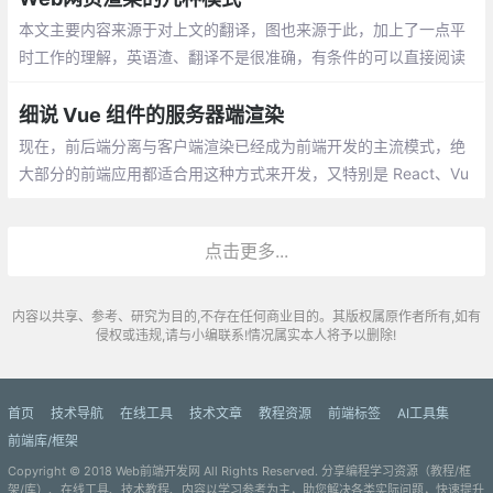
本文主要内容来源于对上文的翻译，图也来源于此，加上了一点平
时工作的理解，英语渣、翻译不是很准确，有条件的可以直接阅读
上文链接。本文主要是自己在阅读时做的笔记，供自己以后查看。
细说 Vue 组件的服务器端渲染
现在，前后端分离与客户端渲染已经成为前端开发的主流模式，绝
大部分的前端应用都适合用这种方式来开发，又特别是 React、Vu
e 等组件技术的发展，更是使这种方式深入人心。
点击更多...
内容以共享、参考、研究为目的,不存在任何商业目的。其版权属原作者所有,如有
侵权或违规,请与小编联系!情况属实本人将予以删除!
首页
技术导航
在线工具
技术文章
教程资源
前端标签
AI工具集
前端库/框架