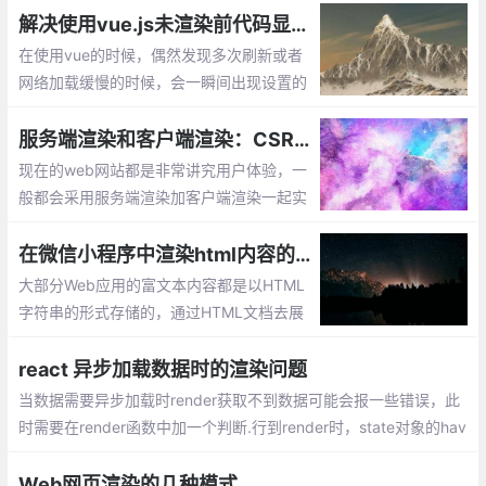
解决使用vue.js未渲染前代码显示问题
在使用vue的时候，偶然发现多次刷新或者
网络加载缓慢的时候，会一瞬间出现设置的
模板的情况。实在很影响美观，可以使用vu
e现成的指令来解决这个问题：v-cloak
服务端渲染和客户端渲染：CSR和SSR
现在的web网站都是非常讲究用户体验，一
般都会采用服务端渲染加客户端渲染一起实
现功能。服务端渲染有利于搜索引擎优化
（SEO），利于被网页爬虫抓取数据，多见
在微信小程序中渲染html内容的实现
于电商网站商品信息获取等。客户端渲染不
大部分Web应用的富文本内容都是以HTML
利于搜索引擎优化
字符串的形式存储的，通过HTML文档去展
示HTML内容自然没有问题。但是，在微信
小程序（下文简称为「小程序」）中，应当
react 异步加载数据时的渲染问题
如何渲染这部分内容呢？
当数据需要异步加载时render获取不到数据可能会报一些错误，此
时需要在render函数中加一个判断.行到render时，state对象的hav
eData为false， 所以此时页面展示 loading，当异步获取数据成功
时
Web网页渲染的几种模式