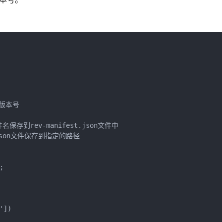
版本号

名保存到rev-manifest.json文件中

st.json文件保存到指定的路径



])
