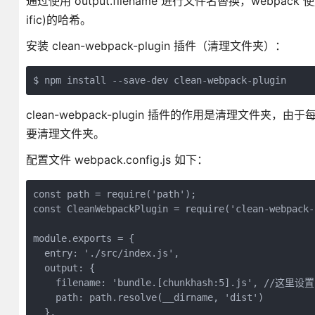
通过使用 output.filename 进行文件名替换，webpack 
ific)的哈希。
安装 clean-webpack-plugin 插件（清理文件夹）：
$ npm install --save-dev clean-webpack-plugin
clean-webpack-plugin 插件的作用是清理文
要清理文件夹。
配置文件 webpack.config.js 如下：
const path = require('path');

const CleanWebpackPlugin = require('clean-webpack-p
module.exports = {

  entry: './src/index.js',

  output: {

    filename: 'bundle.[chunkhash:5].js', //
    path: path.resolve(__dirname, 'dist')

  },
