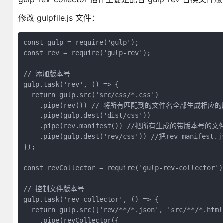
修改 gulpfile.js 文件：
const gulp = require('gulp');

const rev = require('gulp-rev');

// 添加版本号

gulp.task('rev', () => {

  return gulp.src('src/css/*.css')

    .pipe(rev()) // 将所有匹配到的文件名全部生成相应的
    .pipe(gulp.dest('dist/css'))

    .pipe(rev.manifest()) //把所有生成的带版本号的文件
    .pipe(gulp.dest('rev/css')) //把rev-manife
});

const revCollector = require('gulp-rev-collector');
// 控制文件版本号

gulp.task('rev-collector', () => {

  return gulp.src(['rev/**/*.json', 'src/**/*.html'
    .pipe(revCollector({
