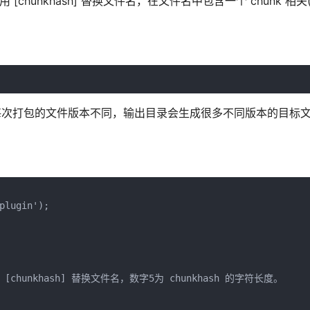
使用 [chunkhash] 替换文件名，在文件名中包含一个 chunk 相关(c
件夹，由于每次打包的文件版本不同，输出目录会生成很多不同版本的目标
lugin');

这里设置 [chunkhash] 替换文件名，数字5为 chunkhash 的字符长度。
