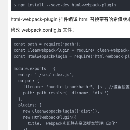
$ npm install --save-dev html-webpack-plugin
html-webpack-plugin 插件编译 html 替换带有哈
修改 webpack.config.js 文件：
const path = require('path');

const CleanWebpackPlugin = require('clean-webpack-p
const HtmlWebpackPlugin = require('html-webpack-plu
module.exports = {

  entry: './src/index.js',

  output: {

    filename: 'bundle.[chunkhash:5].js', //
    path: path.resolve(__dirname, 'dist')

  },

  plugins: [

    new CleanWebpackPlugin(['dist']),

    new HtmlWebpackPlugin({

      title: 'Webpack实现静态资源版本管理自动化'

    })
