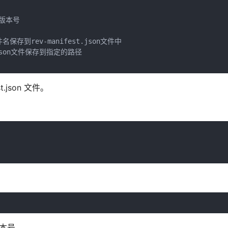
版本号

名保存到rev-manifest.json文件中

st.json文件保存到指定的路径

t.json 文件。
件版本号。