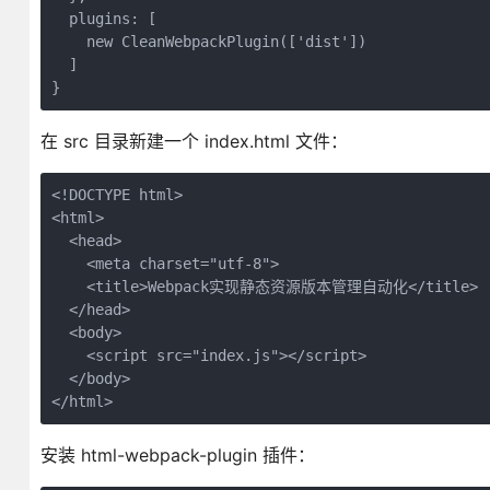
  plugins: [

    new CleanWebpackPlugin(['dist'])

  ]

}
在 src 目录新建一个 index.html 文件：
<!DOCTYPE html>

<html>

  <head>

    <meta charset="utf-8">

    <title>Webpack实现静态资源版本管理自动化</title>

  </head>

  <body>

    <script src="index.js"></script>

  </body>

</html>
安装 html-webpack-plugin 插件：