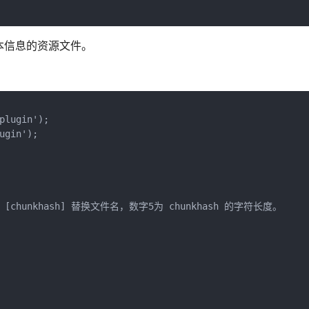
希值版本信息的资源文件。
lugin');

gin');

这里设置 [chunkhash] 替换文件名，数字5为 chunkhash 的字符长度。
