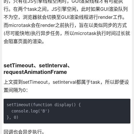
的，只有在JS引擎线程空闲时，GUI渲染线程才有可能执
行。在两个task之间，JS引擎空闲，此时如果GUI渲染队列
不为空，浏览器就会切换至GUI渲染线程进行render工作。
而microtask会在render之前执行，旨在以类似同步的方式
(尽可能快地)执行异步任务，所以microtask执行时间过长就
会阻塞页面的渲染。
setTimeout、setInterval、
requestAnimationFrame
上文提到setTimeout，setInterval都属于task，所以即便设
置间隔为0：
setTimeout(function display() {

  console.log('B')

}, 0)
回调也会异步执行。