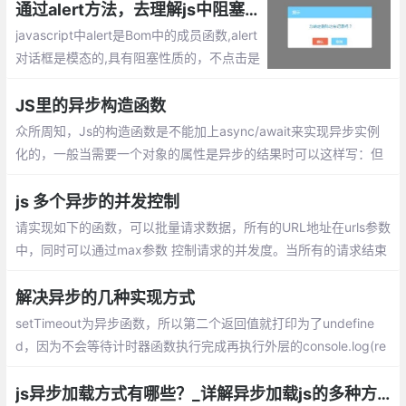
通过alert方法，去理解js中阻塞、局部作用域、同步/异步任务
javascript中alert是Bom中的成员函数,alert
对话框是模态的,具有阻塞性质的，不点击是
不会执行后续代码的。js的阻塞是指在调用
结果返回之前，当前线程会被挂起， 只有在
JS里的异步构造函数
得到结果之后才会继续执行。
众所周知，Js的构造函数是不能加上async/await来实现异步实例
化的，一般当需要一个对象的属性是异步的结果时可以这样写：但
是当我想要在实例化时就调用该属性时就还要调用一次init（）
js 多个异步的并发控制
请实现如下的函数，可以批量请求数据，所有的URL地址在urls参数
中，同时可以通过max参数 控制请求的并发度。当所有的请求结束
后，需要执行callback回调。发请求的函数可以直接使用fetch。
解决异步的几种实现方式
setTimeout为异步函数，所以第二个返回值就打印为了undefine
d，因为不会等待计时器函数执行完成再执行外层的console.log(re
quest())。
js异步加载方式有哪些？_详解异步加载js的多种方案