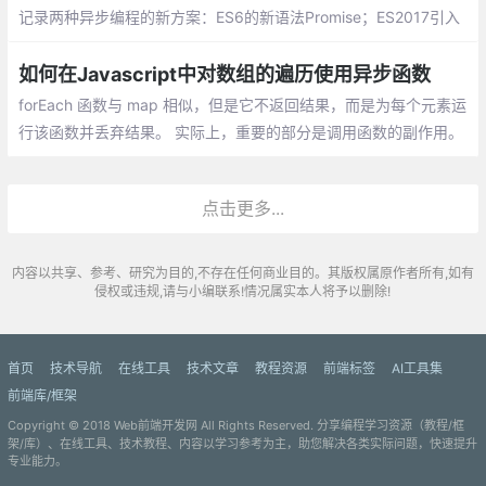
记录两种异步编程的新方案：ES6的新语法Promise；ES2017引入
的async函数；Generator函数（略）
如何在Javascript中对数组的遍历使用异步函数
forEach 函数与 map 相似，但是它不返回结果，而是为每个元素运
行该函数并丢弃结果。 实际上，重要的部分是调用函数的副作用。
例如，将每个元素同步打印到控制台
点击更多...
内容以共享、参考、研究为目的,不存在任何商业目的。其版权属原作者所有,如有
侵权或违规,请与小编联系!情况属实本人将予以删除!
首页
技术导航
在线工具
技术文章
教程资源
前端标签
AI工具集
前端库/框架