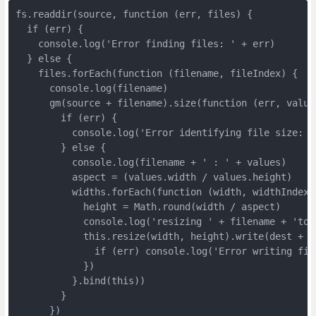
fs.readdir(source, function (err, files) {

  if (err) {

    console.log('Error finding files: ' + err)

  } else {

    files.forEach(function (filename, fileIndex) {

      console.log(filename)

      gm(source + filename).size(function (err, values
        if (err) {

          console.log('Error identifying file size: ' 
        } else {

          console.log(filename + ' : ' + values)

          aspect = (values.width / values.height)

          widths.forEach(function (width, widthIndex) 
            height = Math.round(width / aspect)

            console.log('resizing ' + filename + 'to 
            this.resize(width, height).write(dest + '
              if (err) console.log('Error writing file
            })

          }.bind(this))

        }

      })
