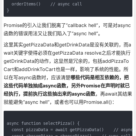
  orderItems()    // async call

}
Promise的引入让我们脱离了“callback hell”，可是对async
函数的错误用法又让我们陷入了“async hell”。
这里其实getPizzaData和getDrinkData是没有关联的，而a
wait关键字使得必须在getPizzaData resolve之后才能执行
getDrinkData的动作，这显然是冗余的，包括addPizzaTo
Cart和addDrinkToCart也是一样，影响了系统的性能。所
以在写async函数时，应该清楚
哪些代码是相互依赖的，把
这些代码单独抽成async函数，另外Promise在声明时就已
经执行，提前执行这些抽出来的async函数
，再await其结果
就能避免“async hell”，或者也可以用Promise.all()：
async function selectPizza() {

  const pizzaData = await getPizzaData()    // async c