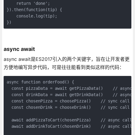
    return 'done';

}).then(function(tip) {

    console.log(tip);

})
async await
async await是ES2017引入的两个关键字，旨在让开发者更
方便地编写异步代码，可是往往能看到类似这样的代码：
async function orderFood() {

  const pizzaData = await getPizzaData()    // async c
  const drinkData = await getDrinkData()    // async c
  const chosenPizza = choosePizza()    // sync call

  const chosenDrink = chooseDrink()    // sync call

  await addPizzaToCart(chosenPizza)    // async call

  await addDrinkToCart(chosenDrink)    // async call
