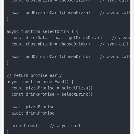
  const chosenPizza = choosePizza()    // sync call

  await addPizzaToCart(chosenPizza)    // async call

}

async function selectDrink() {

  const drinkData = await getDrinkData()    // async c
  const chosenDrink = chooseDrink()    // sync call

  await addDrinkToCart(chosenDrink)    // async call

}

// return promise early

async function orderFood() {

  const pizzaPromise = selectPizza()

  const drinkPromise = selectDrink()

  await pizzaPromise

  await drinkPromise

  orderItems()    // async call

}
