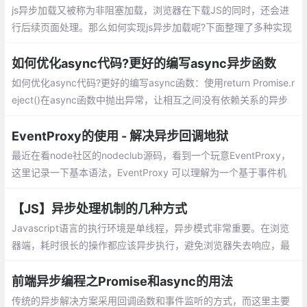
js异步加载又被称为非阻塞加载，浏览器在下载JS的同时，还会进
行后续页面处理。那么如何实现js异步加载呢?下面整理了多种实现
方案供大家参考。异步加载js方案：Script Dom Element、onload
时的异步加载、$(document).ready()、async属性、defer属性、
如何优化async代码?更好的编写async异步函数
es6模块type=module属性
如何优化async代码?更好的编写async函数：使用return Promise.r
eject()在async函数中抛出异常，让相互之间没有依赖关系的异步
函数同时执行，不要在循环的回调中/for、while循环中使用await，
用map来代替它
EventProxy的使用 - 解决异步回调地狱
最近在看node社区的nodeclub源码，看到一个玩意EventProxy，
这里记录一下基本语法，EventProxy 可以理解为一个基于事件机
制对复杂的业务逻辑进行解耦的工具，可以解决javascript异步回调
地狱问题的工具
【JS】异步处理机制的几种方式
Javascript语言的执行环境是单线程，异步模式非常重要。在浏览
器端，耗时很长的操作都应该异步执行，避免浏览器失去响应，最
好的例子就是Ajax操作。
前端异步编程之Promise和async的用法
传统的异步解决方案采用回调函数和事件监听的方式，而这里主要