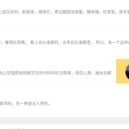
使上线又如何，新版本，继续忙。黑白颠倒没商量，睡地铺，吃食堂。夜半
早，睡得比狗晚； 看上去比谁都好，五年后比谁都老。 所以，有一个这样
你心甘情愿地把她写在你代码中的注释里，但在心里，她永远都
天挨骂的，另一种是没人用的。