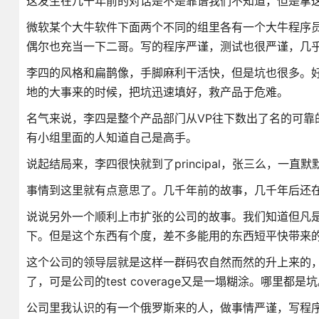
这发生在几千年前的对话是不是靠谱我们不知道，但是拿
微软某个大牛软件下面两个不同的组里各有一个大牛程序
偶尔也充当一下二哥。写的程序严谨，测试也很严谨，几
李四的风格和扁鹊像，手脚麻利干活快，但是坑也很多。
地的大事来的时候，把坑迅速填好，救产品于危难。
名气来说，李四是整个产品部门从VP往下数出了名的可靠
有小组里面的人知道自己是高手。
说起结局来，李四很快就到了principal，张三么，一直
事情到这里就有点意思了。几千年前的故事，几千年后还
说说另外一个顺利上市扩张的公司的故事。我们知道但凡
下。但是这个东西有个度，差不多能用的东西短平快带来
这个公司的领导层就是这样一群码农自然而然的升上来的，
了，可是公司的test coverage又是一塌糊涂。哪里
公司里我认识的有一个俄罗斯来的人，做事情严谨，写程序的te