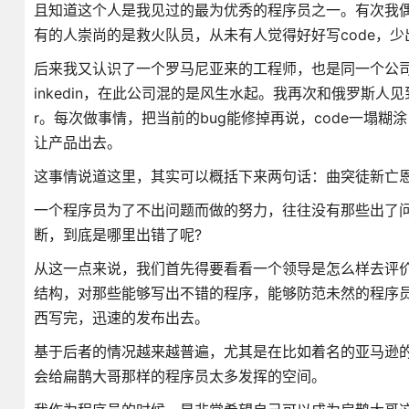
且知道这个人是我见过的最为优秀的程序员之一。有次我
有的人崇尚的是救火队员，从未有人觉得好好写code，少
后来我又认识了一个罗马尼亚来的工程师，也是同一个公司
inkedin，在此公司混的是风生水起。我再次和俄罗斯人
r。每次做事情，把当前的bug能修掉再说，code一塌
让产品出去。
这事情说道这里，其实可以概括下来两句话：曲突徒新亡
一个程序员为了不出问题而做的努力，往往没有那些出了
断，到底是哪里出错了呢?
从这一点来说，我们首先得要看看一个领导是怎么样去评
结构，对那些能够写出不错的程序，能够防范未然的程序
西写完，迅速的发布出去。
基于后者的情况越来越普遍，尤其是在比如着名的亚马逊的
会给扁鹊大哥那样的程序员太多发挥的空间。