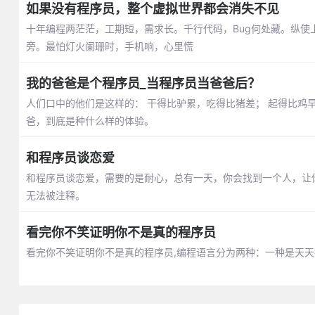
如果没有程序员，整个虚拟世界都会消失不见
十年编程两茫茫，工期短，需求长。千行代码，Bug何处藏。纵
旁。最怕灯火阑珊时，手机响，心里慌
我的爸爸是个程序员_当程序员当爸爸后？
人们口中的他们是这样的： 干得比驴累，吃得比猪差； 起得比鸡
爸，到底是种什么样的体验。
和程序员谈恋爱
和程序员谈恋爱，需要的是耐心，总有一天，你会找到一个人，让
无法被注释。
看完你不笑证明你不是真的程序员
看完你不笑证明你不是真的程序员,编程语言分为两种：一种是天