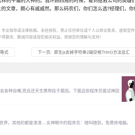
这样的牛逼的大神的。我环顾四周的时候，看到拯救公司的英雄
上的文章，颇心有戚戚然。那么码农们，你们怎么选?经理们，你
、专业指导或法律依据。未经授权，禁止任何单位或个人以商业售卖、虚假宣传
不得篡改、删减内容或侵犯相关权益。感谢您的理解与支持！
s等式
下一页:
原生js去掉字符串2端空格Trim()方法总汇
常会各种自嘲,而且还天生携带段子基因。下面这些程序员面试神回
控世界，其他的都是渣渣….女神眼中的程序员：随叫随到，免费修电脑。