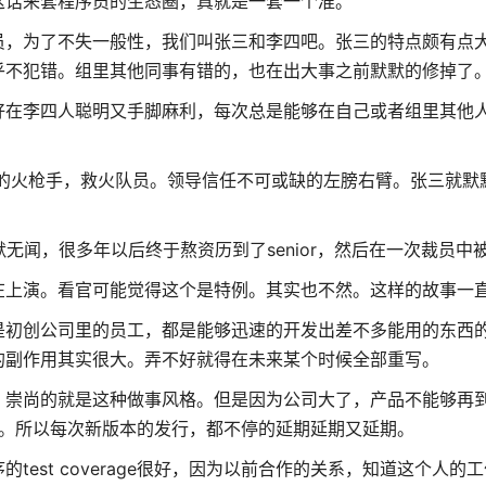
这话来套程序员的生态圈，真就是一套一个准。
员，为了不失一般性，我们叫张三和李四吧。张三的特点颇有点
乎不犯错。组里其他同事有错的，也在出大事之前默默的修掉了
好在李四人聪明又手脚麻利，每次总是能够在自己或者组里其他
的火枪手，救火队员。领导信任不可或缺的左膀右臂。张三就默
默默无闻，很多年以后终于熬资历到了senior，然后在一次裁员中
在上演。看官可能觉得这个是特例。其实也不然。这样的故事一
是初创公司里的员工，都是能够迅速的开发出差不多能用的东西
的副作用其实很大。弄不好就得在未来某个时候全部重写。
崇尚的就是这种做事风格。但是因为公司大了，产品不能够再到
都是坑。所以每次新版本的发行，都不停的延期延期又延期。
st coverage很好，因为以前合作的关系，知道这个人的工作s