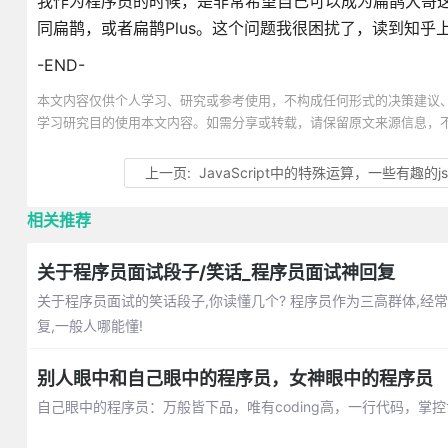
我作为程序员的时候，是非常希望自己可以成为扁鹊大哥
同扁鹊，或者扁鹊Plus。这个问题我很困扰了，读到知乎
-END-
本文内容仅供个人学习、研究或参考使用，不构成任何形式的决策建议
学习研究目的使用本文内容。如需分享或转载，请保留原文来源信息，
上一页:
JavaScript中的特殊运算，一些有趣的j
相关推荐
关于程序员面试段子/笑话_程序员面试神回复
关于程序员面试的笑话段子,你读懂几个? 程序员作为三高群体,经
复,一般人哪能懂!
别人眼中和自己眼中的程序员，女神眼中的程序员
自己眼中的程序员：万般皆下品，唯有coding高，一行代码，掌