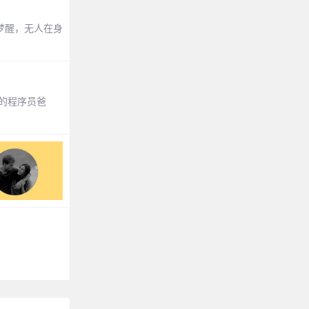
梦醒，无人在身
的程序员爸