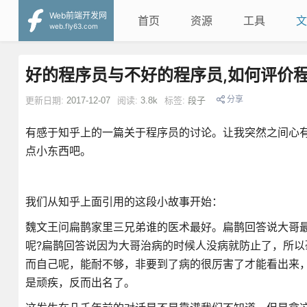
Web前端开发网
首页
资源
工具
文
web.fly63.com
好的程序员与不好的程序员,如何评价
分享
更新日期:
2017-12-07
阅读:
3.8k
标签:
段子
有感于知乎上的一篇关于程序员的讨论。让我突然之间心
点小东西吧。
我们从知乎上面引用的这段小故事开始：
魏文王问扁鹊家里三兄弟谁的医术最好。扁鹊回答说大哥
呢?扁鹊回答说因为大哥治病的时候人没病就防止了，所
而自己呢，能耐不够，非要到了病的很厉害了才能看出来
是顽疾，反而出名了。