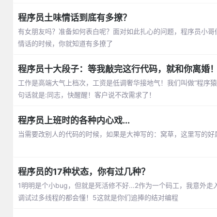
程序员土味情话到底有多撩？
有女朋友吗？准备如何表白呢？面对如此扎心的问题，程序员小哥
情话的时候，你就知道有多撩了
程序员十大段子：等我敲完这行代码，就和你离婚
工作是高端大气上档次，工资是低调奢华接地气！我们叫做“程序猿
句话就是:同志，快醒醒！客户说不改需求了！
程序员上班时的各种内心戏...
当需要改别人的代码的时候，如果是大神写的：窝草，这里写的好
程序员的17种状态，你有过几种？
1明明是个小bug，但就是死活修不好...2作为一个码工，我意外走
调试过多线程的都会懂！5这就是你们追捧的结对编程