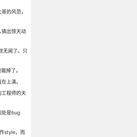
大哥的风范，
。
人搞出惊天动
默无闻了。只
被裁掉了。
直在上演。
的工程师的天
处是bug
tyle，而