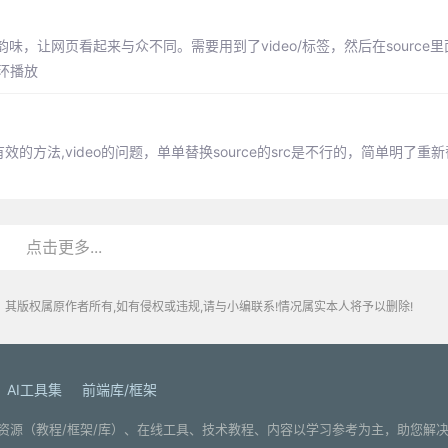
，让网页看起来与众不同。需要用到了video/标签，然后在source
循环播放
的方法,video的问题，单单替换source的src是不行的，简单明了重新替
点击更多...
其版权属原作者所有,如有侵权或违规,请与小编联系!情况属实本人将予以删除!
AI工具集
前端库/框架
. 分享编程学习资源（教程/框架/库）、在线工具、技术教程、内容以学习参考为主，助