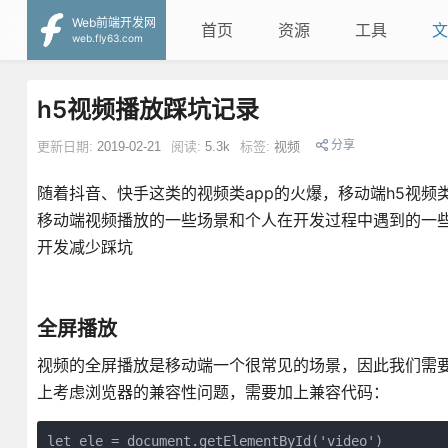
Web前端开发网
首页
资源
工具
文
web.fly63.com
h5视频播放踩坑记录
分享
更新日期:
2019-02-21
阅读:
5.3k
标签:
视频
随着抖音、快手这类的视频类app的火爆，移动端h5视频
移动端视频播放的一些场景和个人在开发过程中遇到的一些
开发减少踩坑
全屏播放
视频的全屏播放是移动端一个很常见的场景，因此我们需要对vide
上考虑浏览器的兼容性问题，需要加上兼容代码：
let ele = document.getElementById('video')
