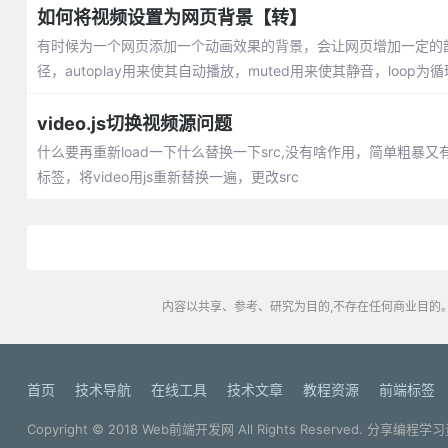
如何将视频设置为网页背景【转】
有时候为一个网页添加一个动画效果的背景，会让网页增加一定的韵味
径，autoplay用来使其自动播放，muted用来使其静音，loop为
video.js切换视频源问题
什么要再重新load一下什么替换一下src,没有啥作用，简单粗暴又有效
标签，将video用js重新替换一遍，更改src
内容以共享、参考、研究为目的,不存在任何商业目的。
首页
技术导航
在线工具
技术文章
教程资源
前端标签
Copyright © 2018
Web前端开发网
All Rights Reserved