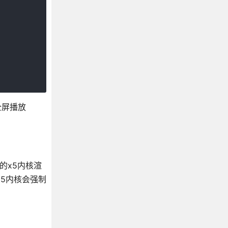
全屏播放
的x5内核渲
5内核会强制