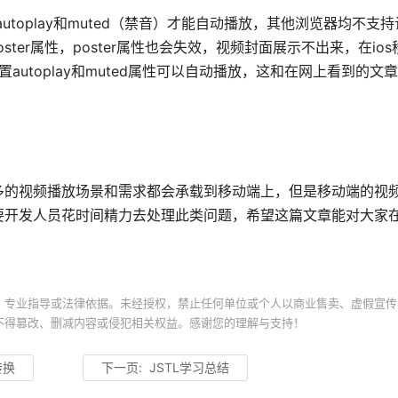
时设置autoplay和muted（禁音）才能自动播放，其他浏览器均不支
poster属性，poster属性也会失效，视频封面展示不出来，在ios
o中设置autoplay和muted属性可以自动播放，这和在网上看到的
多的视频播放场景和需求都会承载到移动端上，但是移动端的视
要开发人员花时间精力去处理此类问题，希望这篇文章能对大家
、专业指导或法律依据。未经授权，禁止任何单位或个人以商业售卖、虚假宣传
不得篡改、删减内容或侵犯相关权益。感谢您的理解与支持！
转换
下一页:
JSTL学习总结