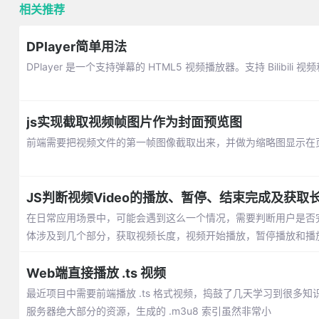
相关推荐
DPlayer简单用法
DPlayer 是一个支持弹幕的 HTML5 视频播放器。支持 Bilibili 视频
js实现截取视频帧图片作为封面预览图
前端需要把视频文件的第一帧图像截取出来，并做为缩略图显示在页面
JS判断视频Video的播放、暂停、结束完成及获取
在日常应用场景中，可能会遇到这么一个情况，需要判断用户是否
体涉及到几个部分，获取视频长度，视频开始播放，暂停播放和播
Web端直接播放 .ts 视频
最近项目中需要前端播放 .ts 格式视频，捣鼓了几天学习到很多知
服务器绝大部分的资源，生成的 .m3u8 索引虽然非常小