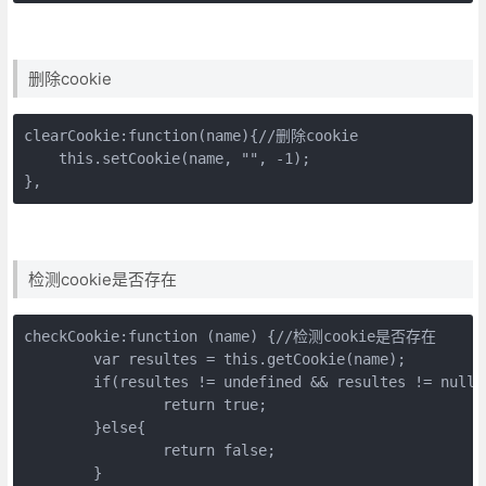
删除cookie
clearCookie:function(name){//删除cookie

    this.setCookie(name, "", -1);  

},
检测cookie是否存在
checkCookie:function (name) {//检测cookie是否存在

	var resultes = this.getCookie(name);

	if(resultes != undefined && resultes != null){

		return true;

	}else{

		return false;

	}
