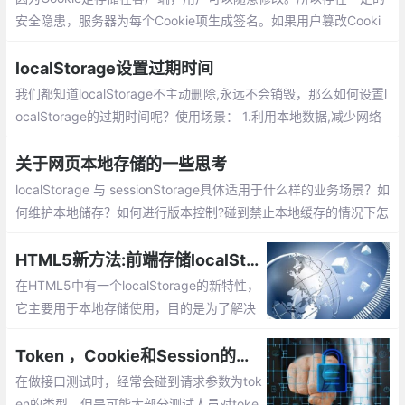
安全隐患，服务器为每个Cookie项生成签名。如果用户篡改Cooki
e，则与签名无法对应上。以此，来判断数据是否被篡改。
localStorage设置过期时间
我们都知道localStorage不主动删除,永远不会销毁，那么如何设置l
ocalStorage的过期时间呢？使用场景： 1.利用本地数据,减少网络
传输 ，2.弱网络环境下，高延迟,低带宽,尽量把数据本地化
关于网页本地存储的一些思考
localStorage 与 sessionStorage具体适用于什么样的业务场景？如
何维护本地储存？如何进行版本控制?碰到禁止本地缓存的情况下怎
么解决这个问题?
HTML5新方法:前端存储localStorage的使用总汇
在HTML5中有一个localStorage的新特性，
它主要用于本地存储使用，目的是为了解决
了cookie存储空间小的问题。本文将讲解：l
ocalStorage特点、localStorage的兼容、lo
Token ，Cookie和Session的区别
calStorage的使用等
在做接口测试时，经常会碰到请求参数为tok
en的类型，但是可能大部分测试人员对toke