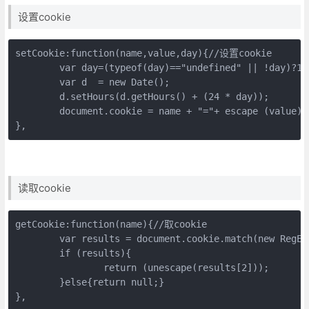
设置cookie
setCookie:function(name,value,day){//设置cookie

	var day=(typeof(day)=="undefined" || !day)?1:day;//时间,默认存储1天

	var d  = new Date();  

	d.setHours(d.getHours() + (24 * day)); 

	document.cookie = name + "="+ escape (value) + ";expires=" + d.toGMTString();

},
读取cookie
getCookie:function(name){//取cookie       

	var results = document.cookie.match(new RegExp("(^| )"+name+"=([^;]*)(;|$)"));

	if (results){

		return (unescape(results[2]));

	}else{return null;}

},