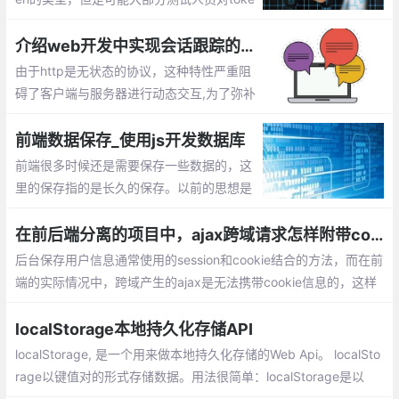
n，cookie，session的区别还是一知半解
介绍web开发中实现会话跟踪的常用技术方法
由于http是无状态的协议，这种特性严重阻
碍了客户端与服务器进行动态交互,为了弥补
http的不足，目前实现会话跟踪的常用技术
方法：cookie、session、url重写、隐藏inp
前端数据保存_使用js开发数据库
ut、ip地址。
前端很多时候还是需要保存一些数据的，这
里的保存指的是长久的保存。以前的思想是
把数据保存在cookie中，或者将key保存在c
ookie中，将其他数据保存在服务器上。想要
在前后端分离的项目中，ajax跨域请求怎样附带cookie
一种能够长久的保存在本地的数据，类似数
后台保存用户信息通常使用的session和cookie结合的方法，而在前
据库或者类似web sql。
端的实际情况中，跨域产生的ajax是无法携带cookie信息的，这样
导致了session和cookie的用户信息储存模式受到影响，该怎样去解
决这样一个问题呢
localStorage本地持久化存储API
localStorage, 是一个用来做本地持久化存储的Web Api。 localSto
rage以键值对的形式存储数据。用法很简单：localStorage是以
『源(origin)』为维度进行存储的。