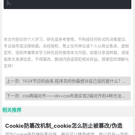
},
本文内容仅供个人学习、研究或参考使用，不构成任何形式的决策建议、
专业指导或法律依据。未经授权，禁止任何单位或个人以商业售卖、虚假
宣传、侵权传播等非学习研究目的使用本文内容。如需分享或转载，请保
留原文来源信息，不得篡改、删减内容或侵犯相关权益。感谢您的理解与
支持！
上一页:
1024节日的由来,程序员的你最想对自己说的是什么？【1024程序员节日】
下一页:
css两端对齐——div+css布局实现2端对齐的4种方法总结
相关推荐
Cookie防篡改机制_cookie怎么防止被篡改/伪造
因为Cookie是存储在客户端，用户可以随意修改。所以存在一定的