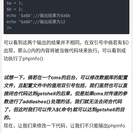
$a = 1;

$b = 2;

echo '$a$b';//输出结果为$a$b

echo "$a$b";//输出结果为12

?>
可以看到这两个输出的结果并不相同。在双引号中倘若有${}
出现，那么{}内的内容将被当做代码块来执行。可以看到成
功执行了phpinfo()
试想一下，倘若在一个cms的后台，可以修改数据库的配置
文件，且配置文件中的值用双引号包括，我们虽然也可以直
接闭合代码达到getshell的后果，但是如果cms对传递的参
数进行了addlashes()处理的话，我们就无法去闭合代码
了，但这时我们可以传入${命令}就可以达到getshell的目
的。
现在，让我们来修改一下代码，让我们不只能输出phpinfo