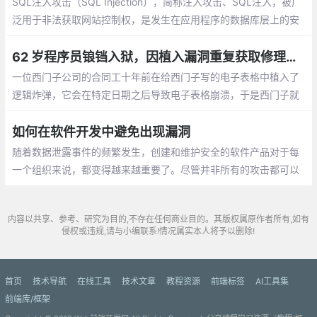
SQL注入攻击（SQL Injection），简称注入攻击、SQL注入，被广
泛用于非法获取网站控制权，是发生在应用程序的数据库层上的安
全漏洞。在设计程序，忽略了对输入字符串中夹带的SQL指令的检
查
62 岁程序员锒铛入狱，因植入漏洞重复获取修理费用
一位西门子公司的合同工十年前在给西门子写的电子表格中植入了
逻辑炸弹，它会在特定日期之后导致电子表格崩溃，于是西门子就
必须再次雇佣该名合同工进行修复，每次都需要重新支付修复费
用，持续时间近 3 年。最近他被抓包了
如何在软件开发中避免出现漏洞
随着数据泄露事件的频繁发生，创建和维护安全的软件产品对于每
一个组织来说，都变得越来越重要了。尽管并非所有的攻击都可以
被预期或防范，但是我们至少可以通过消减软件的漏洞，来避免攻
击的暴露面。
内容以共享、参考、研究为目的,不存在任何商业目的。其版权属原作者所有,如有
侵权或违规,请与小编联系!情况属实本人将予以删除!
首页
技术导航
在线工具
技术文章
教程资源
前端标签
AI工具集
前端库/框架