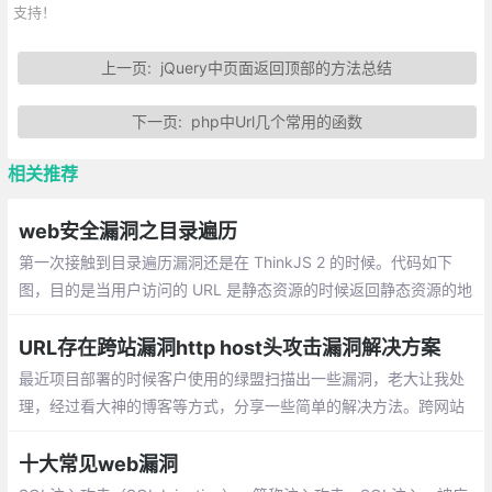
支持！
上一页:
jQuery中页面返回顶部的方法总结
下一页:
php中Url几个常用的函数
相关推荐
web安全漏洞之目录遍历
第一次接触到目录遍历漏洞还是在 ThinkJS 2 的时候。代码如下
图，目的是当用户访问的 URL 是静态资源的时候返回静态资源的地
址。其中 pathname 就是用户访问的 URL 中的路径，我们发现代
码中只是简单的解码之后
URL存在跨站漏洞http host头攻击漏洞解决方案
最近项目部署的时候客户使用的绿盟扫描出一些漏洞，老大让我处
理，经过看大神的博客等方式，分享一些简单的解决方法。跨网站
脚本是一种网站应用程序的安全漏洞攻击
十大常见web漏洞