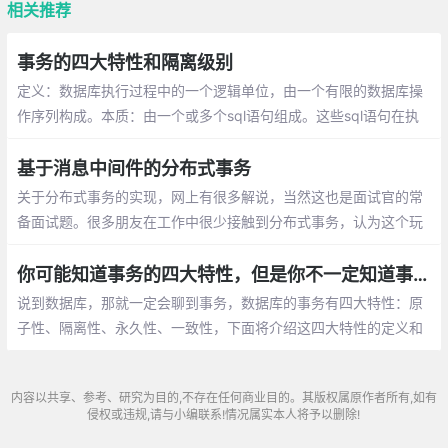
相关推荐
事务的四大特性和隔离级别
定义：数据库执行过程中的一个逻辑单位，由一个有限的数据库操
作序列构成。本质：由一个或多个sql语句组成。这些sql语句在执
行过程中被当作一个整体，要么全部的sql语句执行成功，要么全部
失败。
基于消息中间件的分布式事务
关于分布式事务的实现，网上有很多解说，当然这也是面试官的常
备面试题。很多朋友在工作中很少接触到分布式事务，认为这个玩
意交互太多，没必要。其实我也是这么想的，想要完成一个完整的
分布式事务链路，通信开销实在太多
你可能知道事务的四大特性，但是你不一定知道事务的实现原理
说到数据库，那就一定会聊到事务，数据库的事务有四大特性：原
子性、隔离性、永久性、一致性，下面将介绍这四大特性的定义和
在 InnoDB 引擎中是怎么实现的。
内容以共享、参考、研究为目的,不存在任何商业目的。其版权属原作者所有,如有
侵权或违规,请与小编联系!情况属实本人将予以删除!