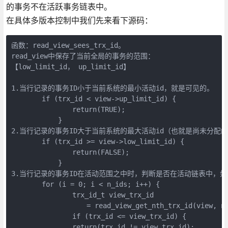
的事务不在活跃事务链表中。
在具体多版本控制中我们先来看下源码：
函数：read_view_sees_trx_id。

read_view中保存了当前全局的事务的范围：

【low_limit_id， up_limit_id】

1.当行记录的事务ID小于当前系统的最小活动id，就是可见的。

    　　if (trx_id < view->up_limit_id) {

        　　　　return(TRUE);

        　　}

2.当行记录的事务ID大于当前系统的最大活动id（也就是尚未分配的
    　　if (trx_id >= view->low_limit_id) {

        　　　　return(FALSE);

        　　}

3.当行记录的事务ID在活动范围之中时，判断是否在活动链表中，如
    　　for (i = 0; i < n_ids; i++) {

        　　　　trx_id_t view_trx_id

        　　　　　　= read_view_get_nth_trx_id(view, n_i
        　　　　if (trx_id <= view_trx_id) {

        　　　　return(trx_id != view_trx_id);
