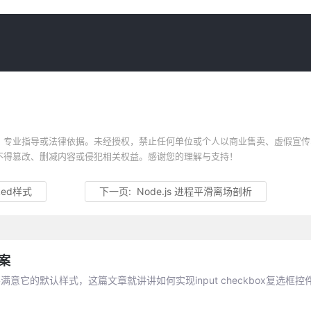
、专业指导或法律依据。未经授权，禁止任何单位或个人以商业售卖、虚假宣传
不得篡改、删减内容或侵犯相关权益。感谢您的理解与支持！
ked样式
下一页:
Node.js 进程平滑离场剖析
方案
满意它的默认样式，这篇文章就讲讲如何实现input checkbox复选框控