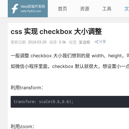
Web前端开发网
首页
资源
工具
文
web.fly63.com
css 实现 checkbox 大小调整
分享
更新日期:
2019-03-28
阅读:
6.9k
标签:
复选框
一般调整 checkbox 大小我们想到的是 width、hei
如微信小程序里面，checkbox 默认就很大，想设置小一
利用transform：
transform: scale(0.6,0.6);
利用zoom：