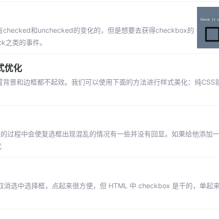
checked和unchecked的变化的，但是想要去获得checkbox的
lick之类的事件。
样式优化
很难调的，设置背景和边框都不起效。我们可以使用下面的方法进行样式美化：纯CS
在回显的过程中会使复选框出现混乱的情况有一些并没有回显。如果给他添加一个c
代
消选中选择框，点起来很方便，但 HTML 中 checkbox 是干的，单