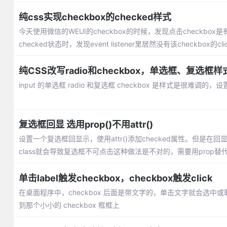
纯css实现checkbox的checked样式
今天使用微信的WEUI的checkbox的时候，发现点击checkbox是有
checked状态时，发现event listener里居然没有该checkbox的c
纯CSS改写radio和checkbox，单选框、复选框
input 的单选框 radio 和复选框 checkbox 是样式是
复选框回显 选用prop()不用attr()
设置一个复选框回显示，使用attr()添加checked属性。但是
class就会导致复选框不可点击这种做法是不对的，需要用prop替
单击label触发checkbox，checkbox触发click
在桌面程序中，checkbox 后面是带文字的，单击文字就会选中或取
到那个小小的 checkbox 框框上