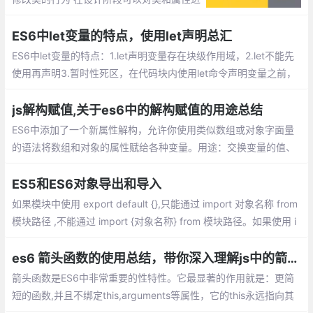
行注释和修改。从本质上上讲，装饰器的最
大作用是修改预定义好的逻辑，或者给各种
ES6中let变量的特点，使用let声明总汇
结构添加一些元数据。
ES6中let变量的特点：1.let声明变量存在块级作用域，2.let不能先
使用再声明3.暂时性死区，在代码块内使用let命令声明变量之前，
该变量都是不可用的，4.不允许重复声明
js解构赋值,关于es6中的解构赋值的用途总结
ES6中添加了一个新属性解构，允许你使用类似数组或对象字面量
的语法将数组和对象的属性赋给各种变量。用途：交换变量的值、
从函数返回多个值、函数参数的定义、提取JSON数据、函数参数
的默认值...
ES5和ES6对象导出和导入
如果模块中使用 export default {},只能通过 import 对象名称 from
模块路径 ,不能通过 import {对象名称} from 模块路径。如果使用 i
mport {对象名称} from 模块路径 导出具体某个对象或者方法名称
es6 箭头函数的使用总结，带你深入理解js中的箭头函数
箭头函数是ES6中非常重要的性特性。它最显著的作用就是：更简
短的函数,并且不绑定this,arguments等属性，它的this永远指向其
上下文的 this。它最适合用于非方法函数，并且它们不能用作构造