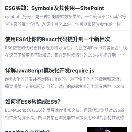
函数。
ES6实践：Symbols及其使用—SitePoint
symbol（符号）是一种新的原始数据类型，一个确保不会和其它符
号冲突的唯一令牌。从这个意义上讲，你可以把符号看作是一种UU
ID（通用唯一识别码）。 让我们看看符号是如何工作的，以及我们
能用它做些什么。
使用ES6让你的React代码提升到一个新档次
ES6使您的代码更具表现力和可读性。而且它与React完美配合！现
在您已了解更多基础知识：现在是时候将你的ES6技能提升到一个
新的水平！嵌套props解构、 传下所有props、props解构、作为参
数的函数、列表解构
详解JavaScript模块化开发require.js
js模块化的开发并不是随心所欲的，为了便于他人的使用和交流，
需要遵循一定的规范。目前，通行的js模块规范主要有两种：Com
monJS和AMD
如何将ES6转换成ES5？
ECMAScript 6(ES6)的发展速度非常之快，但现代浏览器对ES6新
特性支持度不高，所以要想在浏览器中直接使用ES6的新特性就得
借助别的工具来实现。Babel是一个广泛使用的转码器，babel可以