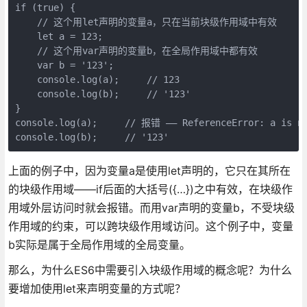
if (true) {

    // 这个用let声明的变量a，只在当前块级作用域中有效

    let a = 123;

    // 这个用var声明的变量b，在全局作用域中都有效

    var b = '123';

    console.log(a);     // 123

    console.log(b);     // '123'

}

console.log(a);     // 报错 —— ReferenceError: a is no
console.log(b);     // '123'
上面的例子中，因为变量a是使用let声明的，它只在其所在
的块级作用域——if后面的大括号({…})之中有效，在块级作
用域外层访问时就会报错。而用var声明的变量b，不受块级
作用域的约束，可以跨块级作用域访问。这个例子中，变量
b实际是属于全局作用域的全局变量。
那么，为什么ES6中需要引入块级作用域的概念呢？为什么
要增加使用let来声明变量的方式呢？