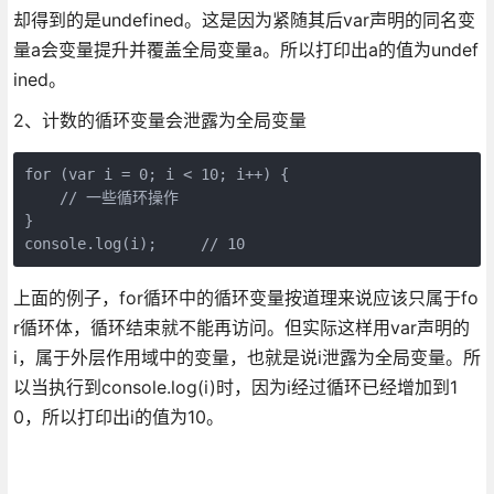
却得到的是undefined。这是因为紧随其后var声明的同名变
量a会变量提升并覆盖全局变量a。所以打印出a的值为undef
ined。
2、计数的循环变量会泄露为全局变量
for (var i = 0; i < 10; i++) {

    // 一些循环操作

}

console.log(i);     // 10
上面的例子，for循环中的循环变量按道理来说应该只属于fo
r循环体，循环结束就不能再访问。但实际这样用var声明的
i，属于外层作用域中的变量，也就是说i泄露为全局变量。所
以当执行到console.log(i)时，因为i经过循环已经增加到1
0，所以打印出i的值为10。