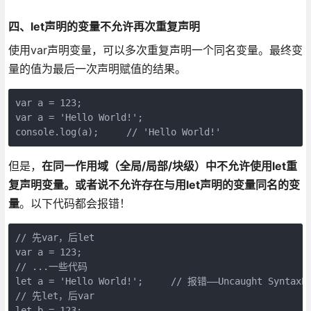
四、let声明的变量不允许再次重复声明
使用var声明变量，可以多次重复声明一个同名变量。最终变
量的值为最后一次声明赋值的结果。
var a = 123;

var a = 'Hello World!';

console.log(a);     // 'Hello World!'
但是，
在同一作用域（全局/局部/块级）中不允许使用let重
复声明变量。或者说不允许存在与用let声明的变量同名的变
量
。以下代码都会报错！
// 先var，后let

var a = 123;

// ...一些代码

let a = 'Hello World!';     // 报错——Uncaught SyntaxErr
// 先let，后var

let b = 123;
