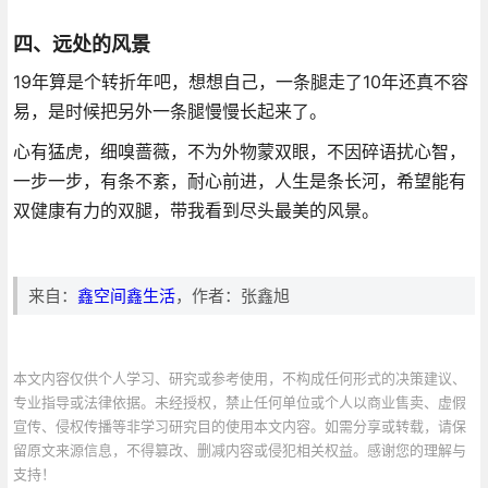
四、远处的风景
19年算是个转折年吧，想想自己，一条腿走了10年还真不容
易，是时候把另外一条腿慢慢长起来了。
心有猛虎，细嗅蔷薇，不为外物蒙双眼，不因碎语扰心智，
一步一步，有条不紊，耐心前进，人生是条长河，希望能有
双健康有力的双腿，带我看到尽头最美的风景。
来自：
鑫空间鑫生活
，作者：张鑫旭
本文内容仅供个人学习、研究或参考使用，不构成任何形式的决策建议、
专业指导或法律依据。未经授权，禁止任何单位或个人以商业售卖、虚假
宣传、侵权传播等非学习研究目的使用本文内容。如需分享或转载，请保
留原文来源信息，不得篡改、删减内容或侵犯相关权益。感谢您的理解与
支持！