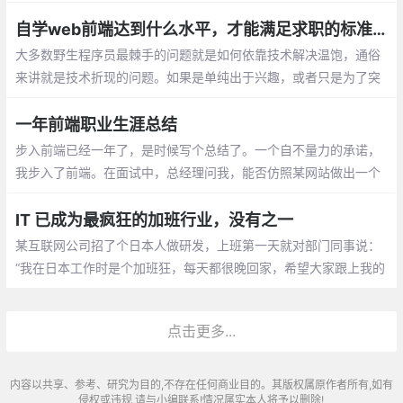
作、无聊的业务、没有挑战的工作等等因素，让他们不想在当前的
环境中继续下去，想要出来自己做点事情
自学web前端达到什么水平，才能满足求职的标准？
大多数野生程序员最棘手的问题就是如何依靠技术解决温饱，通俗
来讲就是技术折现的问题。如果是单纯出于兴趣，或者只是为了突
击某一阶段或者某一项目技术壁垒，不跟就业挂钩的自学倒也是无
关痛痒。但是当上岗成为自学的终极目标和结果时
一年前端职业生涯总结
步入前端已经一年了，是时候写个总结了。一个自不量力的承诺，
我步入了前端。在面试中，总经理问我，能否仿照某网站做出一个
官网来，我那个时候连jquery都写不熟练，甚至都不会写，css没有
学过，html也知道的可怜
IT 已成为最疯狂的加班行业，没有之一
某互联网公司招了个日本人做研发，上班第一天就对部门同事说：
“我在日本工作时是个加班狂，每天都很晚回家，希望大家跟上我的
步伐
点击更多...
内容以共享、参考、研究为目的,不存在任何商业目的。其版权属原作者所有,如有
侵权或违规,请与小编联系!情况属实本人将予以删除!