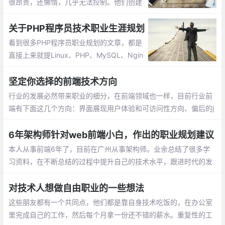
很昂贵，还懒惰，几乎无法控制。他们创建
的软件既能使用也可能不能运行，但您仍需
每月支付一次工资。当然，支付更少的钱总
关于PHP程序员技术职业生涯规划
是更好。然而，有时他们可能会发现他们的
看到很多PHP程序员职业规划的文章，都是
薪水过低并且退出了
直接上来就提Linux、PHP、MySQL、Ngin
x、Redis、Memcache、jQuery这些，然后
就直接上手搭环境、做项目
坚定你选择的前端技术方向
行业的发展必然带来职业的细分，在前端领域也一样，目前行业前
端有下面这几个方向：界面展现用户体验和可访问性方向、偏后的j
s/nodejs开发方向、audio/video音视频富媒体方向
6年架构师针对web前端小白，作出的职业规划建议
本人从事前端6年了，目前在广州从事架构师。业余总结了很多学
习资料，在不断总结的过程中提升自己的技术水平，跟进时代的发
展
对技术人想做自由职业的一些想法
这些朋友都有一个共同点，他们都是靠自身技术吃饭的，在办公室
里完成自己的工作，然后每个月拿一份还不错的薪水。重复性的工