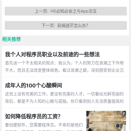
上一页:
H5必知必会之与App交互
下一页:
前端迷茫怎么办？
相关推荐
我个人对程序员职业以及前途的一些想法
首先谈一个不太相关的观点：我认为，个人的努力在浪潮之下作用
不大，而且无法改变整体局势。看过浪潮之巅，深刻感受到企业沉
浮很多是看势的。乘风而起，随潮而落，有些公司，大家都很喜
欢，然后 GG 了
成年人的100个心酸瞬间
这世上没有完美的工作，更没有完美的人才。一切看似光鲜亮丽的
背后，都是不为人知的心酸与孤独。你只看到别人生活质量提高的
一面，但只有他们自己知道，工作是如何把他们折磨得面目全非
如何降低程序员的工资？
要创建软件，您需要程序员。不幸的是他们