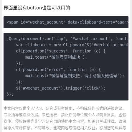
界面里没有button也是可以用的
<span id="wechat_account" data-clipboard-text="aaa">a
jQuery(document).on('tap', '#wechat_account', function
    var clipboard = new ClipboardJS("#wechat_account")
    clipboard.on("success", function (e) {

        mui.toast("微信号复制成功");

    });

    clipboard.on("error", function (e) {

        mui.toast("微信号复制失败，请手动输入微信号");

    });

    $('#wechat_account').trigger('click');

});
本文内容仅供个人学习、研究或参考使用，不构成任何形式的决策建议、
专业指导或法律依据。未经授权，禁止任何单位或个人以商业售卖、虚假
宣传、侵权传播等非学习研究目的使用本文内容。如需分享或转载，请保
留原文来源信息，不得篡改、删减内容或侵犯相关权益。感谢您的理解与