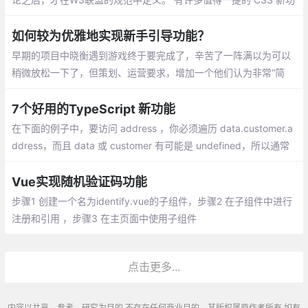
能，但是在本文中，我们重点介绍可以浏览器的稳定版中进行测试
的五个功能：
如何较为优雅地实现新手引导功能？
早期的项目中晓衡遇到游戏终于要完成了，辛苦了一阵满以为可以
稍微放松一下了，但策划、运营要求，增加一个他们认为非常“简
单”且重要的功能： 新手引导 。
7个好用的TypeScript 新功能
在下面的例子中，要访问 address ，你必须遍历 data.customer.a
ddress，而且 data 或 customer 有可能是 undefined，所以通常
使用 && 运算符或类似例子中的技巧遍历检查每个层次的定义。
Vue实现随机验证码功能
步骤1 创建一个名为identify.vue的子组件，步骤2 在子组件中进行
注册和引用 ，步骤3 在主页面中使用子组件
点击更多...
内容以共享、参考、研究为目的,不存在任何商业目的。其版权属原作者所有,如有