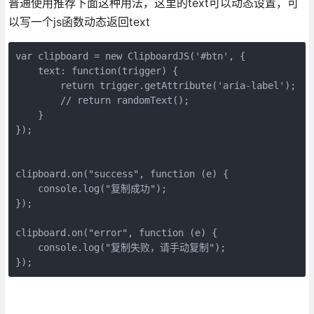
普通使用推荐下面这种用法，这里的text可以动态设置，可
以写一个js函数动态返回text
var clipboard = new ClipboardJS('#btn', {

    text: function(trigger) {

        return trigger.getAttribute('aria-label');

        // return randomText();

    }

});

clipboard.on("success", function (e) {

    console.log("复制成功");

});

clipboard.on("error", function (e) {

    console.log("复制失败，请手动复制");

});