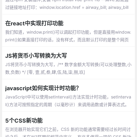
过链接地址打印：window.location.href = airway_bill; airway_bill
为链接地址。如果内容打印不全，在打印操作时点击更多设置，然
后设置缩放。
在react中实现打印功能
我们知道，window.print()可以调起打印功能，但是直接用window.
print()如果直接打印的话，没有样式，而且默认打印的是整个网页
的内容。解决的方法可以用iframe方式引入需要打印的区域，并把
样式添加进去
JS将货币小写转换为大写
JS将货币小写转换为大写，/** 数字金额大写转换(可以处理整数,小
数,负数) */ [零, 壹,贰,叁,肆,伍,陆,柒,捌,玖]
javascript如何实现计时功能？
JavaScript中可以使用setInterval()方法实现计时功能，setInterva
l()方法可按照指定的周期（以毫秒计）来调用函数或计算表达式。
5个CSS新功能
在浏览器开始实现它们之前，CSS 新的功能通常需要经过长时间讨
论之后，才在W3联盟的规范中定义。 有许多值得一提的 CSS 新功