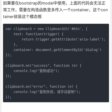
如果要在bootstrap的modal中使用，上面的代码会无法正
常工作，需要在构造函数里多传入一个container，这个con
tainer就是这个模态框
var clipboard = new ClipboardJS('#btn', {

    text: function(trigger) {

        return trigger.getAttribute('aria-label');

    },

    container: document.getElementById('dialog')

});

clipboard.on("success", function (e) {

    console.log("复制成功");

});

clipboard.on("error", function (e) {

    console.log("复制失败，请手动复制");

});