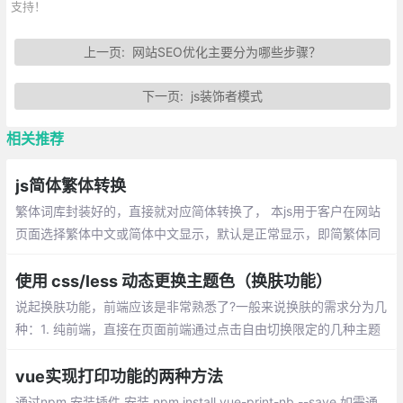
支持！
上一页:
网站SEO优化主要分为哪些步骤？
下一页:
js装饰者模式
相关推荐
js简体繁体转换
繁体词库封装好的，直接就对应简体转换了， 本js用于客户在网站
页面选择繁体中文或简体中文显示，默认是正常显示，即简繁体同
时显示，本程序只在UTF8编码下测试过，不保证其他编码有效
使用 css/less 动态更换主题色（换肤功能）
说起换肤功能，前端应该是非常熟悉了?一般来说换肤的需求分为几
种：1. 纯前端，直接在页面前端通过点击自由切换限定的几种主题
色，切换之后主题色变量存到本地浏览器
vue实现打印功能的两种方法
通过npm 安装插件,安装 npm install vue-print-nb --save.如需通