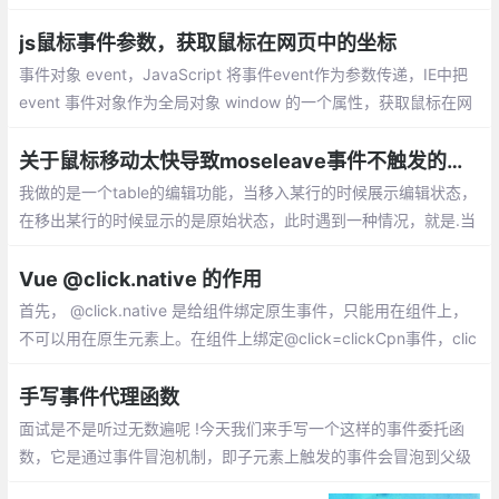
e，目前DOM 规范做了修订：addEventList
ener() 的第三个参数可以是个对象值了。pa
js鼠标事件参数，获取鼠标在网页中的坐标
ssive就是告诉浏览器我可不可以用stopPro
事件对象 event，JavaScript 将事件event作为参数传递，IE中把
pagation...
event 事件对象作为全局对象 window 的一个属性，获取鼠标在网
页中的坐标 = 鼠标在视窗中的坐标 + 浏览器滚动条坐标
关于鼠标移动太快导致moseleave事件不触发的问题
我做的是一个table的编辑功能，当移入某行的时候展示编辑状态，
在移出某行的时候显示的是原始状态，此时遇到一种情况，就是.当
mousenter事件触发之后，由于鼠标移动得太快，同一个tr上绑定
的mouseleave事件压根儿就没有执行。
Vue @click.native 的作用
首先， @click.native 是给组件绑定原生事件，只能用在组件上，
不可以用在原生元素上。在组件上绑定@click=clickCpn事件，clic
k事件无法触发也不生效
手写事件代理函数
面试是不是听过无数遍呢 !今天我们来手写一个这样的事件委托函
数，它是通过事件冒泡机制，即子元素上触发的事件会冒泡到父级
上， 即父级也会触发该类型的事件