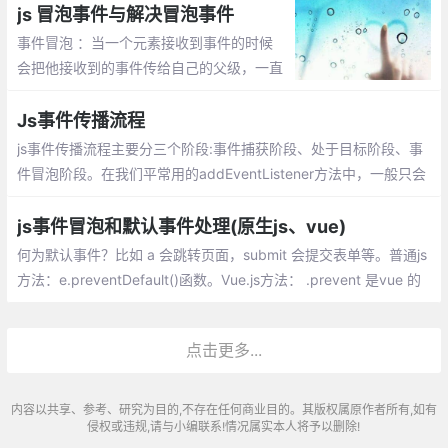
js 冒泡事件与解决冒泡事件
事件冒泡 ：当一个元素接收到事件的时候
会把他接收到的事件传给自己的父级，一直
到window 。取消事件冒泡有两种方式：e.s
topPropagation(); window.event.cancelB
Js事件传播流程
ubble=true;
js事件传播流程主要分三个阶段:事件捕获阶段、处于目标阶段、事
件冒泡阶段。在我们平常用的addEventListener方法中，一般只会
用到两个参数，一个是需要绑定的事件，另一个是触发事件后要执
行的函数
js事件冒泡和默认事件处理(原生js、vue)
何为默认事件？比如 a 会跳转页面，submit 会提交表单等。普通js
方法：e.preventDefault()函数。Vue.js方法： .prevent 是vue 的
内置修饰符，调用了 event.preventDefault()阻止默认事件
点击更多...
内容以共享、参考、研究为目的,不存在任何商业目的。其版权属原作者所有,如有
侵权或违规,请与小编联系!情况属实本人将予以删除!