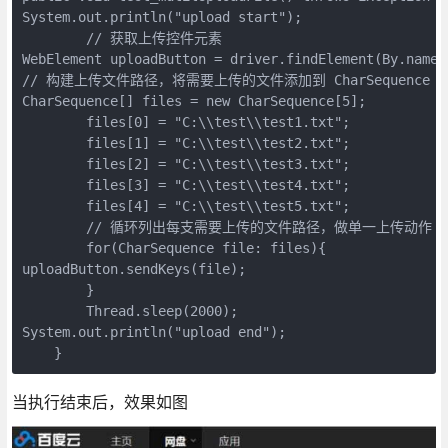
System.out.println("upload start");

        // 获取上传控件元素

WebElement uploadButton = driver.findElement(By.name("
// 构建上传文件路径，将需要上传的文件添加到 CharSequence 数
CharSequence[] files = new CharSequence[5];

        files[0] = "C:\\test\\test1.txt";

        files[1] = "C:\\test\\test2.txt";

        files[2] = "C:\\test\\test3.txt";

        files[3] = "C:\\test\\test4.txt";

        files[4] = "C:\\test\\test5.txt";

        // 循环列出每支需要上传的文件路径，做单一上传动作

        for(CharSequence file: files){

uploadButton.sendKeys(file);

        }

        Thread.sleep(2000);

System.out.println("upload end");

    }
当执行结束后，效果如图