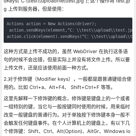
dKeys(“C:\\test\\uploadfile\\test.jpg”); 这个操作将 test.jp
g 上传到服务器，但是使用：
Actions action = New Actions(driver);

 action.sendKeys(element,“C：\\test\\upload\\test.jpg”
action.click(element).sendKeys(“C：\\test\\upload\\te
这种方式是上传不成功的，虽然 WebDriver 在执行这条语
句的时候不会出错，但是实际上并没有将文件上传。所以要
上传文件，还是应该使用前面一种方式。
2.对于修饰键（Modifier keys），一般都是跟普通键组合使
用的。比如 Ctrl+a、Alt+F4、 Shift+Ctrl+F 等等。
这里先解释一下修饰键的概念，修饰键是键盘上的一个或者
一组特别的键，当它与一般按键同时使用的时候，用来临时
改变一般键盘的普通行为。对于单独按下修饰键本身一般不
会触发任何键盘事件。在个人计算机上的键盘上，有以下几
个修饰键：Shift、Ctrl、Alt(Option)、AltGr、Windows lo