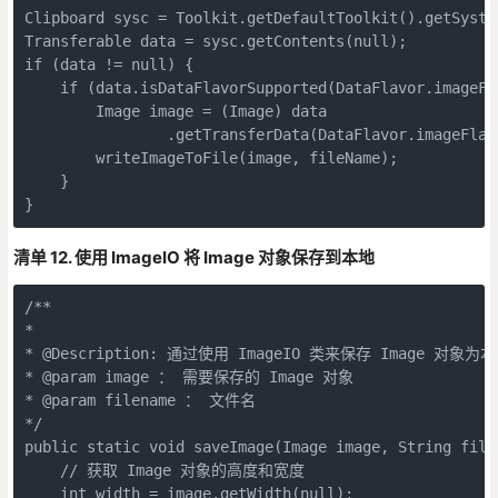
Clipboard sysc = Toolkit.getDefaultToolkit().getSystem
Transferable data = sysc.getContents(null);

if (data != null) {

    if (data.isDataFlavorSupported(DataFlavor.imageFla
        Image image = (Image) data

                .getTransferData(DataFlavor.imageFlavo
        writeImageToFile(image, fileName);

    }

}
清单 12. 使用 ImageIO 将 Image 对象保存到本地
/**

*

* @Description: 通过使用 ImageIO 类来保存 Image 对象为
* @param image ： 需要保存的 Image 对象

* @param filename ： 文件名

*/

public static void saveImage(Image image, String file
    // 获取 Image 对象的高度和宽度

    int width = image.getWidth(null);
