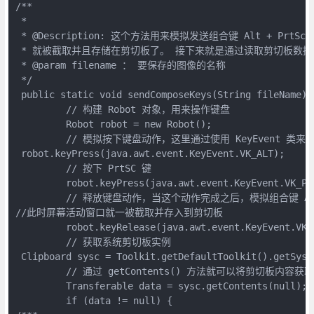
/**

 *

 * @Description: 这个方法用来模拟发送组合键 Alt + Pr
 * 就被截取并且存储在剪切板了。 接下来就是通过读取剪切板数据转换
 * @param filename ： 要保存的图像的名称

 */

 public static void sendComposeKeys(String fileName) t
         // 构建 Robot 对象，用来操作键盘

         Robot robot = new Robot();

         // 模拟按下键盘动作，这里通过使用 KeyEvent 类
 robot.keyPress(java.awt.event.KeyEvent.VK_ALT);

         // 按下 PrtSC 键

         robot.keyPress(java.awt.event.KeyEvent.VK_PRI
         // 释放键盘动作，当这个动作完成之后，模拟组合键 Alt
//此时屏幕活动窗口就一被截取并存入到剪切板

         robot.keyRelease(java.awt.event.KeyEvent.VK_A
         // 获取系统剪切板实例

 Clipboard sysc = Toolkit.getDefaultToolkit().getSyste
         // 通过 getContents() 方法就可以将剪切板内容获取并
         Transferable data = sysc.getContents(null);

         if (data != null) {
