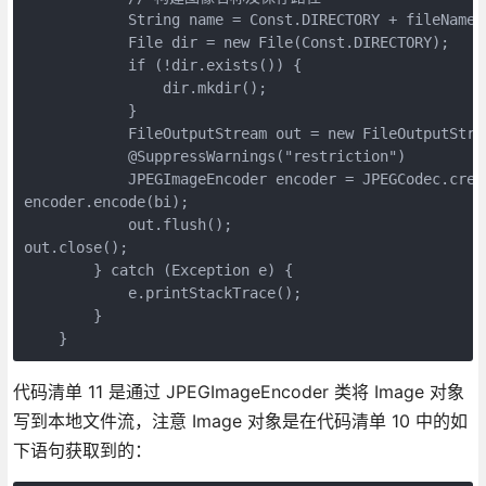
            String name = Const.DIRECTORY + fileName +
            File dir = new File(Const.DIRECTORY);

            if (!dir.exists()) {

                dir.mkdir();

            }

            FileOutputStream out = new FileOutputStrea
            @SuppressWarnings("restriction")

            JPEGImageEncoder encoder = JPEGCodec.creat
encoder.encode(bi);

            out.flush();

out.close();

        } catch (Exception e) {

            e.printStackTrace();

        }

    }
代码清单 11 是通过 JPEGImageEncoder 类将 Image 对象
写到本地文件流，注意 Image 对象是在代码清单 10 中的如
下语句获取到的：