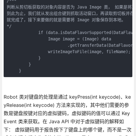
/***

判断从剪切板获取的对象内容是否为 Java Image 类， 如果是将直接
到此为止，我们就从发出组合键到抓取活动窗口，再读取剪切板并存入 I
就完成了，接下来要做的就是需要将 Image 对象保存到本地。

*/

             if (data.isDataFlavorSupported(DataFlavor
                 Image image = (Image) data

                         .getTransferData(DataFlavor.i
                 writeImageToFile(image, fileName);

             }

         }

     }
Robot 类对键盘的处理是通过 keyPress(int keycode)、ke
yRelease(int keycode) 方法来实现的，其中他们需要的参
数是键盘按键对应的虚拟键码，虚拟键码的值可以通过 Key
Event 类来获取。在 Java API 中对于虚拟键码的解释如
下： 虚拟键码用于报告按下了键盘上的哪个键，而不是一次