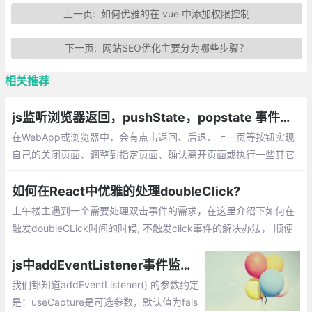
上一页:
如何优雅的在 vue 中添加权限控制
下一页:
网站SEO优化主要分为哪些步骤？
相关推荐
js监听浏览器返回，pushState，popstate 事件，window.history对象
在WebApp或浏览器中，会有点击返回、后退、上一页等按钮实现
自己的关闭页面、调整到指定页面、确认离开页面或执行一些其它
操作的需求。可以使用 popstate 事件进行监听返回、后退、上一
页操作。
如何在React中优雅的处理doubleClick?
上午楼主遇到一个需要处理双击事件的需求，在这里介绍下如何在
触发doubleCLick时间的时候, 不触发click事件的解决办法， 顺便
分享给大家。解决办法也很简单： 延迟 click事件的处理， 直到判
断这个click 不在 doubleClick 中。
js中addEventListener事件监听器参数详解
我们都知道addEventListener() 的参数约定
是：useCapture是可选参数，默认值为fals