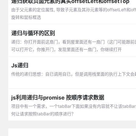
递归获取页面元素的真实offsetLeft和offsetTop
由于父元素的定位属性, 导致子元素及其孙元素等的offsetLeft和
旋转和鼠标框选
递归与循环的区别
递归：你打开面前这扇门，看到屋里面还有一扇门（这门可能跟前
可以打开它，你推开门，发现里面还有一扇门，你继续打开
Js递归
传统的递归思想：自已调用自已，但是调用栈里面的执行上下文会
js利用递归与promise 按顺序请求数据
项目中有一个需求，一个tabBar下面如果没有内容就不让该ta
何让请求按照tabBar的顺序进行？