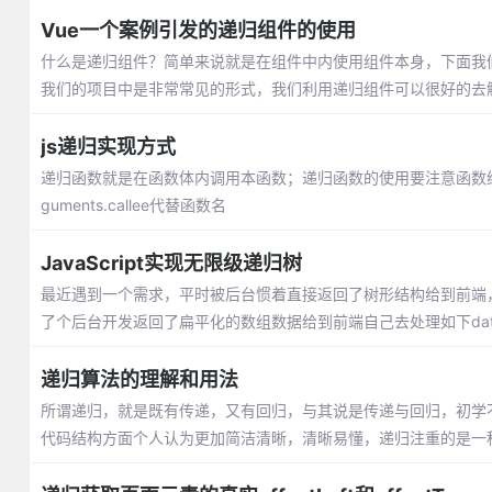
Vue一个案例引发的递归组件的使用
什么是递归组件？简单来说就是在组件中内使用组件本身，下面我
我们的项目中是非常常见的形式，我们利用递归组件可以很好的去
js递归实现方式
递归函数就是在函数体内调用本函数；递归函数的使用要注意函数终止
guments.callee代替函数名
JavaScript实现无限级递归树
最近遇到一个需求，平时被后台惯着直接返回了树形结构给到前端
了个后台开发返回了扁平化的数组数据给到前端自己去处理如下data。突
递归算法的理解和用法
所谓递归，就是既有传递，又有回归，与其说是传递与回归，初学不
代码结构方面个人认为更加简洁清晰，清晰易懂，递归注重的是一