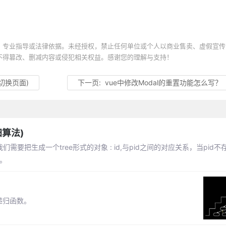
、专业指导或法律依据。未经授权，禁止任何单位或个人以商业售卖、虚假宣传
不得篡改、删减内容或侵犯相关权益。感谢您的理解与支持！
动切换页面)
下一页:
vue中修改Modal的重置功能怎么写？
归算法)
需要把生成一个tree形式的对象 : id,与pid之间的对应关系，当pid不存
。
递归函数。