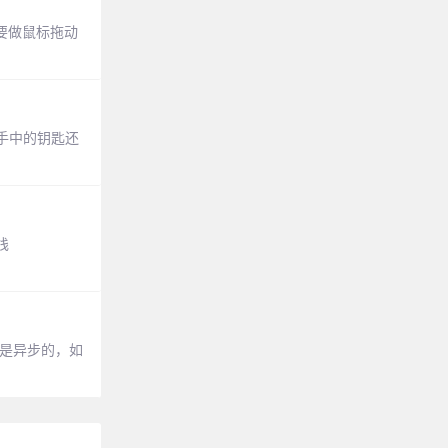
需要做鼠标拖动
手中的钥匙还
栈
求是异步的，如