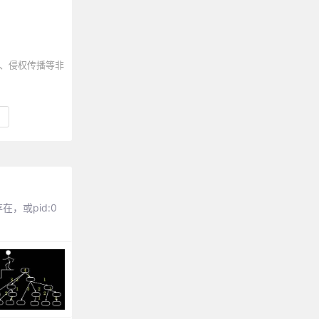
、侵权传播等非
在，或pid:0