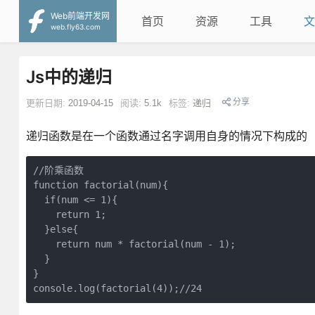
Web前端开发网
首页
资源
工具
文
web.fly63.com
Js中的递归
分享
更新日期:
2019-04-15
阅读:
5.1k
标签:
递归
递归函数是在一个函数通过名字调用自身的情况下构成的
//阶乘函数

function factorial(num){

  if(num <= 1){

    return 1;

  }else{

    return num * factorial(num - 1);

  }

}
