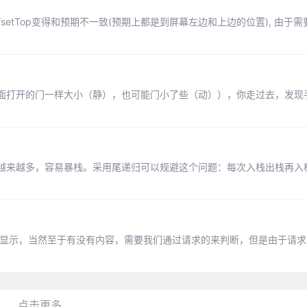
offsetTop变得和预期不一致(预期上都是到屏幕左边和上边的位置), 由于
面打开的门一样大小（静），也可能门小了些（动）），你走过去，发现
越来越多，容易暴栈。采用尾递归可以规避这个问题：每次入栈出栈再入
bBar显示，当然至于有没有内容，需要我们通过请求的来判断，但是由于请
点击更多...