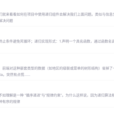
们就来看看如何在项目中使用递归组件去解决我们上面问题。类似与信息
解决问题
条件避免死循环；递归实现形式：1.声明一个具名函数，通过函数名调用，
，前端对这种嵌套类型的数据（如地区的级联或菜单的树形结构）省掉了
然有点慌......
如理解是一种 “循序递进”与“规律约束”。为什么这样说，因为递归算法
种有序的规律