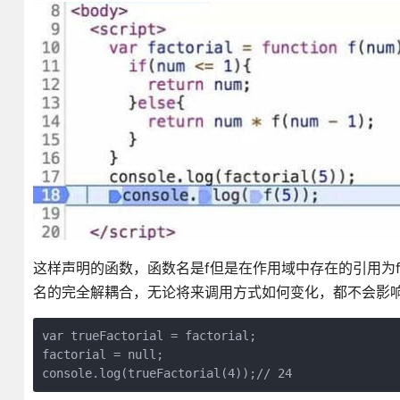
这样声明的函数，函数名是f但是在作用域中存在的引用为fa
名的完全解耦合，无论将来调用方式如何变化，都不会影
var trueFactorial = factorial;

factorial = null; 

console.log(trueFactorial(4));// 24