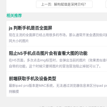
上一页:
解构赋值是深拷贝吗？
相关推荐
js 判断手机是否全面屏
现在主流的全面屏已经占用很多的市场，那么通常开发会遇到些问
同大小的图片
阻止h5手机点击图片会有查看大图的功能
在H5页面，多次点击img标签时，会弹出当前的图片（效果类似
自带的功能，这个时候只要将图片的冒泡冒泡阻止掉就可以了。
前端获取手机及设备类型
最新ipad pro版本是MAC系统，无法通过浏览器信息来区分ipad
持触摸