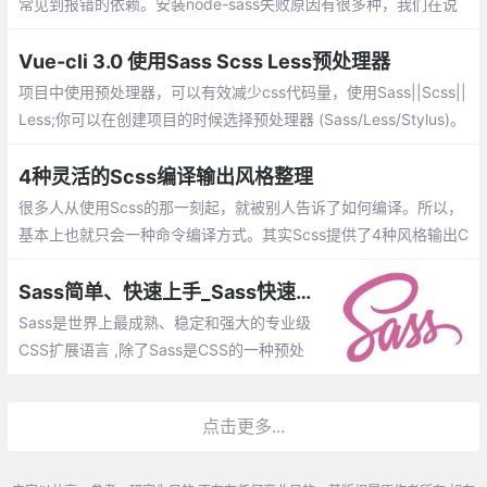
常见到报错的依赖。安装node-sass失败原因有很多种，我们在说
失败原因之前，先来分析一下node-sass的安装过程
Vue-cli 3.0 使用Sass Scss Less预处理器
项目中使用预处理器，可以有效减少css代码量，使用Sass||Scss||
Less;你可以在创建项目的时候选择预处理器 (Sass/Less/Stylus)。
如果当时没有选好，内置的 webpack 仍然会被预配置为可以完成
所有的处理。
4种灵活的Scss编译输出风格整理
很多人从使用Scss的那一刻起，就被别人告诉了如何编译。所以，
基本上也就只会一种命令编译方式。其实Scss提供了4种风格输出C
SS，以满足更多人的需求。不同的输出方式如下：
Sass简单、快速上手_Sass快速入门学习笔记总结
Sass是世界上最成熟、稳定和强大的专业级
CSS扩展语言 ,除了Sass是CSS的一种预处
理器语言,类似的语言还有Less,Stylus等。
这篇文章关于Sass快速入门学习笔记。
点击更多...