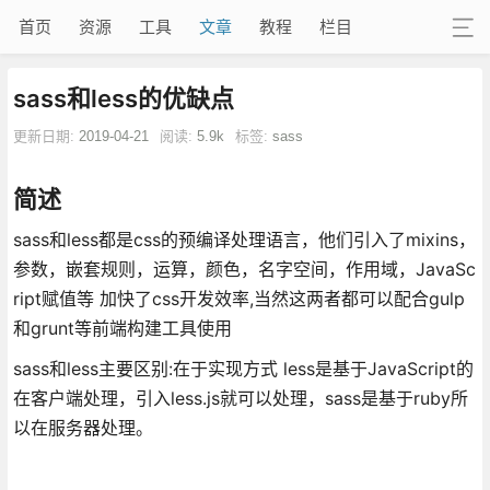
首页
资源
工具
文章
教程
栏目
sass和less的优缺点
更新日期:
2019-04-21
阅读:
5.9k
标签:
sass
简述
sass和less都是css的预编译处理语言，他们引入了mixins，
参数，嵌套规则，运算，颜色，名字空间，作用域，JavaSc
ript赋值等 加快了css开发效率,当然这两者都可以配合gulp
和grunt等前端构建工具使用
sass和less主要区别:在于实现方式 less是基于JavaScript的
在客户端处理，引入less.js就可以处理，sass是基于ruby所
以在服务器处理。