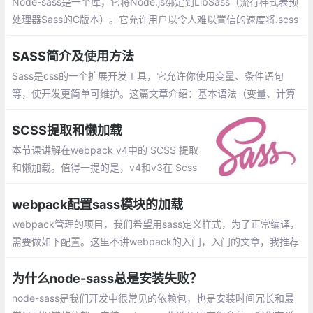
Node-sass是一个库，它将Node.js绑定到LibSass（流行样式表预
处理器Sass的C版本）。它允许用户以令人难以置信的速度将.scss
文件本地编译为css，并通过连接中间件自动编译
SASS简介及使用方法
Sass是css的一个扩展开发工具，它允许你使用变量、条件语句
等，使开发更简单可维护。这篇文章介绍：基本语法（变量、计算
功能、嵌套、注释、继承、混合、颜色函数、引入外部文件）、高
级用法（函数 function、if条件语句、循环语句）
SCSS提取和懒加载
本节课讲解在webpack v4中的 SCSS 提取
和懒加载。值得一提的是，v4和v3在 Scss
的懒加载上的处理方法有着巨大差别。本节
课主要涉及 SCSS 在懒加载下提取的相关配
webpack配置sass模块的加载
置和插件使用。
webpack管理的项目，我们希望用sass定义样式，为了正常编译，
需要做如下配置。这里不讲webpack的入门，入门的文章，我推荐
这篇《webpack入门》。为了使用sass，我们需要安装sass的依赖
包
为什么node-sass总是安装失败？
node-sass是我们开发中很常见的依赖包，也是安装时间冗长和最