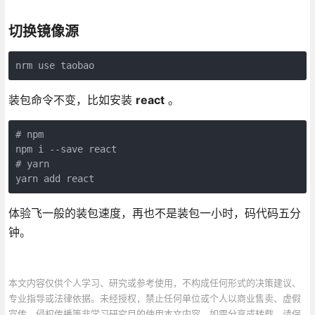
切换镜像源
nrm use taobao
装包命令不变，比如安装
react
。
# npm

npm i --save react

# yarn

yarn add react
体验飞一般的装包速度，再也不是装包一小时，码代码五分
钟。
本文内容仅供个人学习、研究或参考使用，不构成任何形式的决策建议、
专业指导或法律依据。未经授权，禁止任何单位或个人以商业售卖、虚假
宣传、侵权传播等非学习研究目的使用本文内容。如需分享或转载，请保