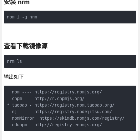
安装 nrm
npm i -g nrm 
查看下载镜像源
nrm ls
输出如下
  npm ---- https://registry.npmjs.org/

  cnpm --- http://r.cnpmjs.org/

* taobao - https://registry.npm.taobao.org/

  nj ----- https://registry.nodejitsu.com/

  npmMirror  https://skimdb.npmjs.com/registry/

  edunpm - http://registry.enpmjs.org/