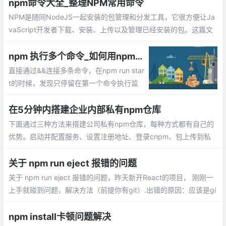
需要package.json才能npm install。 可以npm init初始化生成一个
npm命令大全_整理NPM常用命令
package.json。
NPM是随同NodeJS一起安装的包管理和分发工具，它很方便让Ja
vaScript开发者下载、安装、上传以及管理已经安装的包。这篇文
章整理NPM常用的一些命令
npm 执行多个命令_如何用npm同时执行多条监听命令
直接通过&&连接多条命令，在npm run star
t的时候，发现只停留在第一个命令执行监
听，后面的命令都没有执行。只能通过打开
多个窗口分别执行多条命令，那么有没有办
在5分钟内搭建企业内部私有npm仓库
法实现一条npm命令执行多条监听呢？
下面通过三种方法来搭建公司私有npm仓库，每种方式都有自己的
优势。启动并配置服务、设置注册地址、登录cnpm、包上传到私
有仓库、查看预览包、通过verdaccio搭建....
关于 npm run eject 报错的问题
关于 npm run eject 报错的问题，昨天新开React的项目， 刚刚一
上手就碰到问题，解决方法（前提你有git）.出错的原因：应该是gi
t没有安装好，或者代码没有提交上git
npm install卡顿问题解决