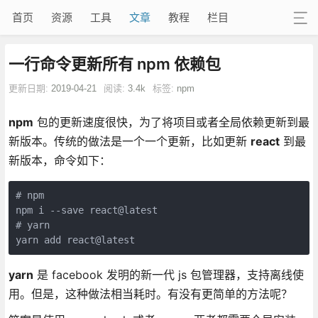
首页
资源
工具
文章
教程
栏目
一行命令更新所有 npm 依赖包
更新日期:
2019-04-21
阅读:
3.4k
标签:
npm
npm
包的更新速度很快，为了将项目或者全局依赖更新到最
新版本。传统的做法是一个一个更新，比如更新
react
到最
新版本，命令如下：
# npm

npm i --save react@latest

# yarn

yarn add react@latest
yarn
是 facebook 发明的新一代 js 包管理器，支持离线使
用。但是，这种做法相当耗时。有没有更简单的方法呢？