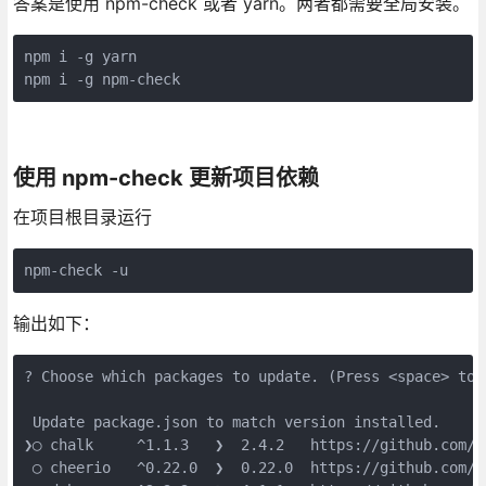
答案是使用 npm-check 或者 yarn。两者都需要全局安装。
npm i -g yarn

npm i -g npm-check
使用 npm-check 更新项目依赖
在项目根目录运行
npm-check -u
输出如下：
? Choose which packages to update. (Press <space> to s
 Update package.json to match version installed.

❯◯ chalk     ^1.1.3   ❯  2.4.2   https://github.com/ch
 ◯ cheerio   ^0.22.0  ❯  0.22.0  https://github.com/c