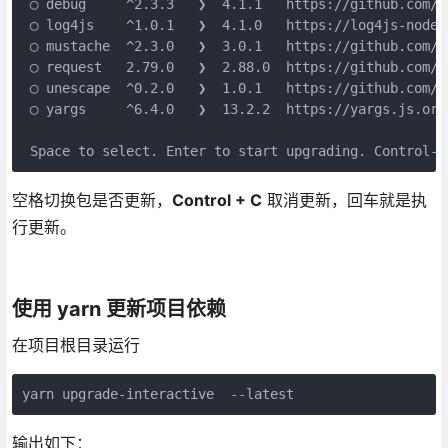
 ◯ debug     ^2.3.3   ❯  4.1.1   https://github.com/v
 ◯ log4js    ^1.0.1   ❯  4.1.0   https://log4js-node.
 ◯ mustache  ^2.3.0   ❯  3.0.1   https://github.com/ja
 ◯ request   2.79.0   ❯  2.88.0  https://github.com/re
 ◯ unescape  ^0.2.0   ❯  1.0.1   https://github.com/jo
 ◯ yargs     ^6.4.0   ❯  13.2.2  https://yargs.js.org/
 Space to select. Enter to start upgrading. Control-C
空格切换包是否更新，
Control + C
取消更新，回车就是执
行更新。
使用 yarn 更新项目依赖
在项目根目录运行
yarn upgrade-interactive  --latest
输出如下：