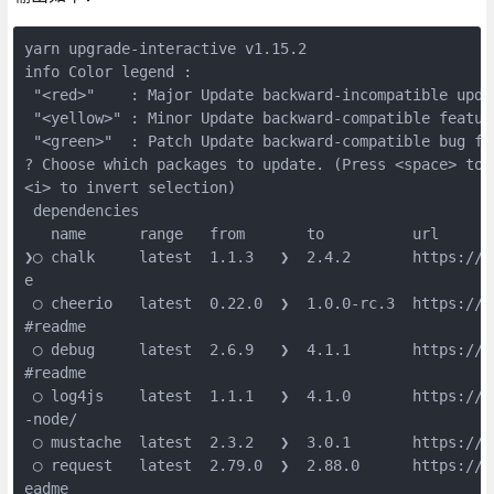
yarn upgrade-interactive v1.15.2

info Color legend :

 "<red>"    : Major Update backward-incompatible updat
 "<yellow>" : Minor Update backward-compatible feature
 "<green>"  : Patch Update backward-compatible bug fix
? Choose which packages to update. (Press <space> to 
<i> to invert selection)

 dependencies

   name      range   from       to          url

❯◯ chalk     latest  1.1.3   ❯  2.4.2       https://g
e

 ◯ cheerio   latest  0.22.0  ❯  1.0.0-rc.3  https://g
#readme

 ◯ debug     latest  2.6.9   ❯  4.1.1       https://g
#readme

 ◯ log4js    latest  1.1.1   ❯  4.1.0       https://l
-node/

 ◯ mustache  latest  2.3.2   ❯  3.0.1       https://g
 ◯ request   latest  2.79.0  ❯  2.88.0      https://g
eadme
