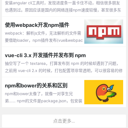
安装angular cli工具时，发现进度条一直卡住不动，相信很多朋友
也遇到过。原因应该是国内的网络连接npm速度较慢，甚至很多东
西都无法下载安装。那么如何解决这个问题呢？
使用webpack开发npm插件
webpack：解析js文件，无法解析的文件需
要借助loader，npm插件发布(vue&webpac
k&单页面)：npm init =>package.json，创
建.vue文件 =>插件界面及功能，index.js =>
vue-cli 3.x 开发插件并发布到 npm
入口文件
抽空写了一个 textarea，打算发布到 npm 的时候却遇到了问题，
之前用 vue-cli 2.x 的时候，打包配置项非常透明，可以很容易的修
改，但升级到 vue-cli 3.x 之后，反而一脸懵逼
npm和bower的关系和区别
npm和bower太像了，就像一对孪生兄
弟…… npm的文件是package.json，包安装
的目录是node_modules。 bower的文件是
bower.json，包安装的目录是bower_comp
点击更多...
onents。使用命令也基本一致