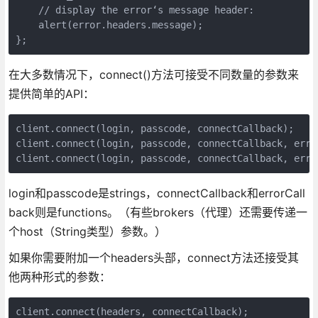
    // display the error‘s message header:

    alert(error.headers.message);

};
在大多数情况下，connect()方法可接受不同数量的参数来
提供简单的API：
client.connect(login, passcode, connectCallback);

client.connect(login, passcode, connectCallback, error
client.connect(login, passcode, connectCallback, erro
login和passcode是strings，connectCallback和errorCall
back则是functions。（有些brokers（代理）还需要传递一
个host（String类型）参数。）
如果你需要附加一个headers头部，connect方法还接受其
他两种形式的参数：
client.connect(headers, connectCallback);
