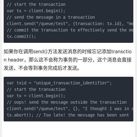
// start the transaction

var tx = client.begin();

// send the message in a transaction

client.send("/queue/test", {transaction: tx.id}, "mes
// commit the transaction to effectively send the mess
tx.commit();
如果你在调用send()方法发送消息的时候忘记添加transctio
n header，那么这不会称为事务的一部分，这个消息会直接
发送，不会等到事务完成后才发送。
var txid = "unique_transaction_identifier";

// start the transaction

var tx = client.begin();

// oops! send the message outside the transaction

client.send("/queue/test", {}, "I thought I was in a t
tx.abort(); // Too late! the message has been sent