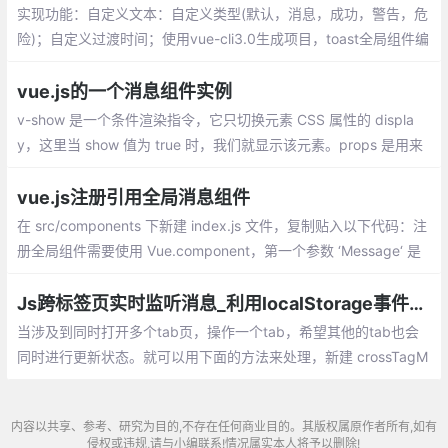
实现功能：自定义文本：自定义类型(默认，消息，成功，警告，危
险)；自定义过渡时间；使用vue-cli3.0生成项目，toast全局组件编
写
vue.js的一个消息组件实例
v-show 是一个条件渲染指令，它只切换元素 CSS 属性的 displa
y，这里当 show 值为 true 时，我们就显示该元素。props 是用来
传递数据的，我们需要在子组件用 props 选项声明它预期的数据，
上面的代码中我们声明了 3 个属性
vue.js注册引用全局消息组件
在 src/components 下新建 index.js 文件，复制贴入以下代码：注
册全局组件需要使用 Vue.component，第一个参数 ‘Message‘ 是
组件名称，第二个参数 Message 是一个对象或者函数，我们这里
是一个对象
Js跨标签页实时监听消息_利用localStorage事件来实现
当涉及到同时打开多个tab页，操作一个tab，希望其他的tab也会
同时进行更新状态。就可以用下面的方法来处理，新建 crossTagM
sg.js，在新标签中点击确认新增或者编辑时，调用 sendMsg 方
法，传递两个参数
内容以共享、参考、研究为目的,不存在任何商业目的。其版权属原作者所有,如有
侵权或违规,请与小编联系!情况属实本人将予以删除!