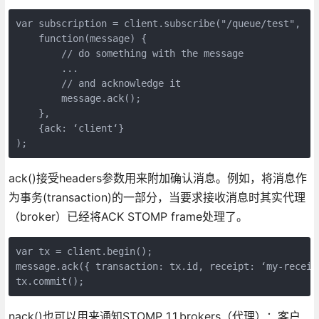
var subscription = client.subscribe("/queue/test",

    function(message) {

        // do something with the message

        ...

        // and acknowledge it

        message.ack();

    },

    {ack: ‘client‘}

);
ack()接受headers参数用来附加确认消息。例如，将消息作
为事务(transaction)的一部分，当要求接收消息时其实代理
（broker）已经将ACK STOMP frame处理了。
var tx = client.begin();

message.ack({ transaction: tx.id, receipt: ‘my-receipt
tx.commit();
nack()也可以用来通知STOMP 1.1.brokers（代理）：客户