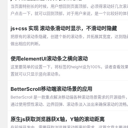
当页面特别长的时候，用户想回到页面顶部，必须得滚动好几次滚
户点击一下，就可以回到顶部，对于用户来说，是一个比较好的体
js+css 实现 滚动条滑动时显示，不滑动时隐藏
把原有的滚动条隐藏，创建个新的滚动条，并拓展其宽度，达到隐
做出相应的判断。
使用elementUI滚动条之横向滚动
这里要简单的设置一下，将标签的height设为100%，读者查
置就可以只显示竖向滚动条。
BetterScroll移动端滚动场景的应用
BetterScroll 是一款重点解决移动端各种滚动场景需求的开源插件，
通过使用惯性滚动、边界回弹、滚动条淡入淡出来确保滚动的流畅
原生js获取浏览器获X轴，Y轴的滚动距离
在前端开发中，需要获取浏览器滚动距离的需求，这篇文章主要讲解