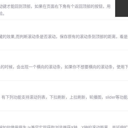
动键才能回到顶部，如果在页面右下角有个返回顶部的按钮，用
验。
藏的效果,而判断滚动条是否滚动，保存原有的滚动条到顶部的距离，看是
看效果的时候，会出现一个横向的滚动条，如果你不想要横向的滚动条，使用下
有下列功能支持滚动列表，下拉刷新，上拉刷新，轮播图，slider等功能。bett
。
如何使用原生Js兼容实现获取浏览器获X轴，Y轴的滚动距离。并延伸