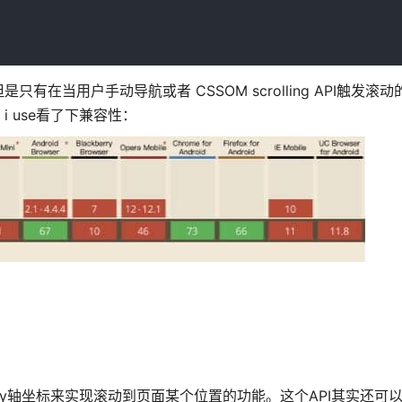
当用户手动导航或者 CSSOM scrolling API触发滚
 use看了下兼容性：
档中的x，y轴坐标来实现滚动到页面某个位置的功能。这个API其实还可