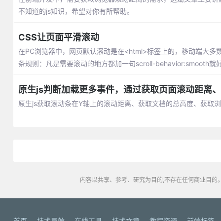
不知道的js知识，希望对你有所帮助。
CSS让页面平滑滚动
在PC浏览器中，网页默认滚动是在<html>标签上的，移动端大多数在
条规则：凡是需要滚动的地方都加一句scroll-behavior:smooth
原生js判断加载更多事件，通过获取页面滚动距离
原生js获取滚动条在Y轴上的滚动距离、获取文档的总高度、获取
内容以共享、参考、研究为目的,不存在任何商业目的。
首页
技术导航
在线工具
技术文章
教程资源
前端标签