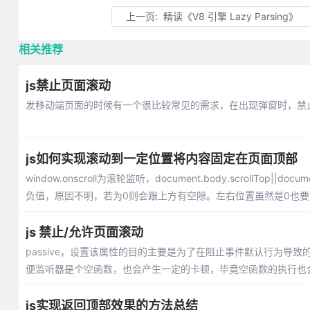
上一页:
精读《V8 引擎 Lazy Parsing》
相关推荐
js禁止页面滚动
发移动端页面的时候有一个很比较常见的需求，在出现弹窗时，禁
js如何实现滚动到一定位置将内容固定在页面顶部
window.onscroll为滚轮监听，document.body.scrollTop|
负值，原因不明，若为0则会跟上方有空隙。左右位置虽然是0也要
js 禁止/允许页面滚动
passive，设置该属性的目的主要是为了在阻止事件默认行为
便监听器是个空函数，也会产生一定的卡顿，毕竟空函数的执行也
js实现返回顶部效果的方法总结