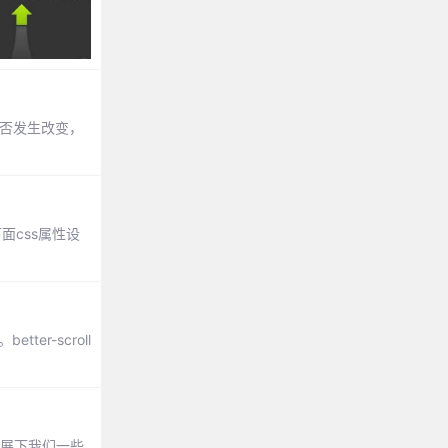
否发生改变，
面css属性设
er-scroll
扩展下我们一些