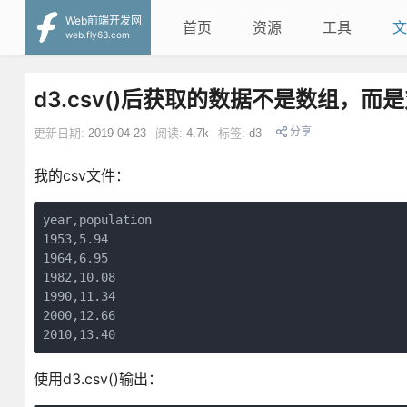
Web前端开发网
首页
资源
工具
文
web.fly63.com
d3.csv()后获取的数据不是数组，而
分享
更新日期:
2019-04-23
阅读:
4.7k
标签:
d3
我的csv文件：
year,population

1953,5.94

1964,6.95

1982,10.08

1990,11.34

2000,12.66

2010,13.40
使用d3.csv()输出：