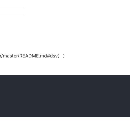
ob/master/README.md#dsv）：