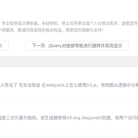
、专业指导或法律依据。未经授权，禁止任何单位或个人以商业售卖、虚假宣传
不得篡改、删减内容或侵犯相关权益。感谢您的理解与支持！
)
下一页:
jQuery对底部导航进行跳转并高亮显示
很不人性化了 完全没有说 在webpack上怎么使用D3.js，将视图从逻辑中
线是三次贝塞尔曲线，该生成器使用d3.svg.diagonal()创建。有两个访问器，