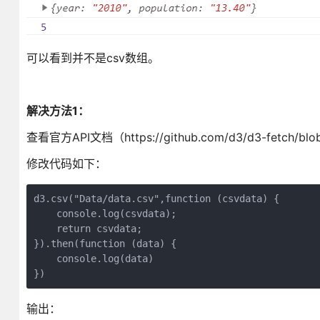
可以看到并不是csv数组。
解决方法1：
查看官方API文档（https://github.com/d3/d3-fetch/bl
修改代码如下：
d3.csv("Data/data.csv",function (csvdata) {

    console.log(csvdata);

    return csvdata;

}).then(function (data) {

    console.log(data)

})
输出：