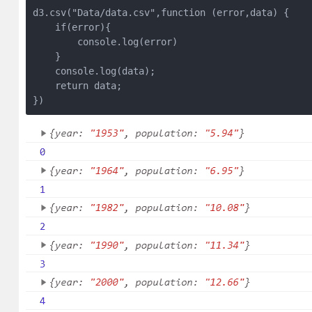
d3.csv("Data/data.csv",function (error,data) {

    if(error){

        console.log(error)

    }

    console.log(data);

    return data;

})