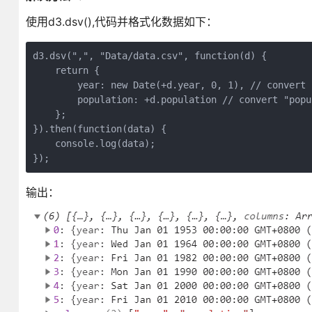
使用d3.dsv(),代码并格式化数据如下：
d3.dsv(",", "Data/data.csv", function(d) {

    return {

        year: new Date(+d.year, 0, 1), // convert 
        population: +d.population // convert "popu
    };

}).then(function(data) {

    console.log(data);

});
输出：