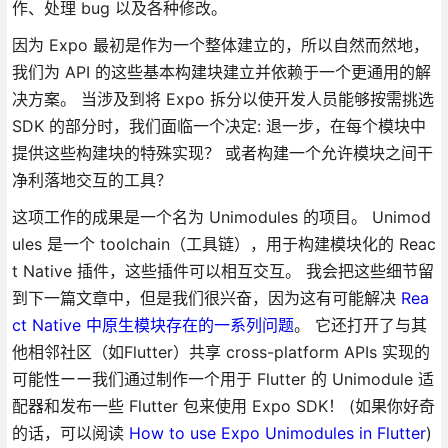
作、处理 bug 以及各种修改。
因为 Expo 最初是作为一个整体建立的，所以自然而然地，
我们为 API 的这些基本构建块建立并依赖于一个更通用的解
决方案。 当涉及到将 Expo 拆分以使开发人员能够按需挑选
SDK 的部分时，我们面临一个决定: 退一步，在每个模块中
提供这些构建块的特殊实现？ 或者构建一个允许模块之间干
净利落地交互的工具？
这项工作的成果是一个名为 Unimodules 的项目。 Unimod
ules 是一个 toolchain（工具链），用于构建模块化的 Reac
t Native 插件，这些插件可以相互交互。 我会把这些细节留
到下一篇文章中，但是我们很兴奋，因为这有可能解决
Rea
ct Native 中原生模块存在的一系列问题
。 它还打开了与其
他相邻社区（如Flutter）共享 cross-platform APIs 实现的
可能性ーー我们通过制作一个用于 Flutter 的 Unimodule 适
配器和发布一些 Flutter 包来使用 Expo SDK！ (如果你好奇
的话，可以阅读
How to use Expo Unimodules in Flutter
)