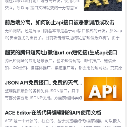
现在越来越流行前后端分离开发，使用ajax
交互。所以api接口文档就变的十分有意义
了，目前市场有哪些比较优秀的接口文档管
理工具呢？比如：MinDoc，eoLinker，apiz
前后端分离，如何防止api接口被恶意调用或攻击
za，RAML，Swagger等等
无论网站，还是App目前基本都是基于api接口模式的开发，那么ap
i的安全就尤为重要了。目前攻击最常见的就是“短信轰炸机”，由于
短信接口验证是App,网站检验用户手机号最真实的途径，使用短信
验证码在提供便利的同时，也成了呗恶意攻击的对象，那么如何才
超赞的腾讯短网址(微信url.cn短链接)生成api接口
能防止被恶意调用呢？
腾讯短网址的应用场景很广，譬如短信营销、邮件推广、微信营
销、QQ营销、自媒体推广、渠道推广等，都会用到短网址。究其原
因是在于短网址可以降低推广成本、用户记忆成本，提高用户点击
率；在特定的场景下推广还能规避关键词，防止域名被拦截
JSON API免费接口_ 免费的天气预报、地图、IP、手机信息查询、翻译、新闻等api接口
整理提供最新的各种免费JSON接口，其中
有部分需要用JSONP调用。方面前端同学的
学习或在网站中的使用，包括：免费的天气
预报、地图、IP、手机信息查询、翻译、新
ACE Editor在线代码编辑器的API使用文档
闻等api接口
ACE 是一个开源的、独立的、基于浏览器的代码编辑器，可以嵌入