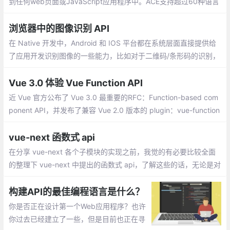
到任何web页面或JavaScript应用程序中。ACE支持超过60种语言
语法高亮，并能够处理代码多达400万行的大型文档
浏览器中的图像识别 API
在 Native 开发中，Android 和 IOS 平台都在系统层面直接提供给
了应用开发识别图像的一些能力，比如对于二维码/条形码的识别，
Android 可以使用 barcode API 、 iOS 可以使用 CIQRCodeFeatu
re API 。
Vue 3.0 体验 Vue Function API
近 Vue 官方公布了 Vue 3.0 最重要的RFC：Function-based com
ponent API，并发布了兼容 Vue 2.0 版本的 plugin：vue-function
-api，可用于提前体验 Vue 3.0 版本的 Function-based compone
nt API
vue-next 函数式 api
在分享 vue-next 各个子模块的实现之前，我觉的有必要比较全面
的整理下 vue-next 中提出的函数式 api，了解这些的话，无论是对
于源码的阅读，还是当正式版发布时开始学习，应该都会有起到一
定的辅助作用
构建API的最佳编程语言是什么？
你是否正在设计第一个Web应用程序？也许
你过去已经建立了一些，但是目前也正在寻