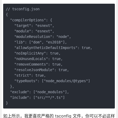
// tsconfig.json

{

  "compilerOptions": {

    "target": "esnext",

    "module": "esnext",

    "moduleResolution": "node",

    "lib": ["dom", "es2018"],

    "allowSyntheticDefaultImports": true,

    "noImplicitAny": true,

    "noUnusedLocals": true,

    "removeComments": true,    

    "resolveJsonModule": true,

    "strict": true,

    "typeRoots": ["node_modules/@types"]

  },

  "exclude": ["node_modules"],

  "include": ["src/**/*.ts"]

}
如上所示，我更喜欢严格的 tsconfig 文件，你可以不必这样