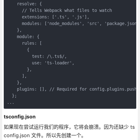
    resolve: {

      // Tells Webpack what files to watch      

      extensions: ['.ts', '.js'],

      modules: ['node_modules', 'src', 'package.json']
    },

    module: {

      rules: [

        {

          test: /\.ts$/,

          use: 'ts-loader',

        },

      ],

    },

    plugins: [], // Required for config.plugins.push(.
  };

...
tsconfig.json
如果现在尝试运行我们的程序，它将会崩溃。因为还缺少 ts
config.json 文件。所以先创建一个。