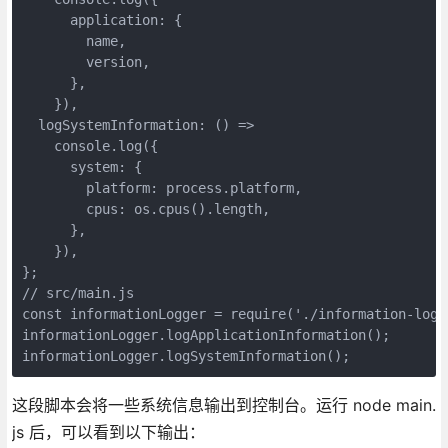
      application: {

        name,

        version,

      },

    }),

  logSystemInformation: () =>

    console.log({

      system: {

        platform: process.platform,

        cpus: os.cpus().length,

      },

    }),

};

// src/main.js

const informationLogger = require('./information-logge
informationLogger.logApplicationInformation();

informationLogger.logSystemInformation();
这段脚本会将一些系统信息输出到控制台。运行 node main.
js 后，可以看到以下输出：