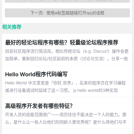
下一页:
使用a标签超链接打开qq对话框
相关推荐
最好的轻论坛程序有哪些？轻量级论坛程序推荐
目前社区程序流行简洁风，相比传统论坛（e.g. Discuz!）操作会更
加简单，重新回归论坛/社区起初的本质（讨论与交流）。分享一些
比较中意的轻论坛程序：Xiuno BBS、StartBBS、LaySNS、Flaru
m 、hadsky、Osiris、codoforum、Discourse 、Vanilla
Hello World程序代码编写
Hello World 中文意思是『你好,世界』，后来的程序员在学习编程
或进行设备调试时延续了这一习惯。 js hello world的3种实现
高级程序开发者有哪些特征？
开发人员的技能范围很广——资历往往不能决定一个人的能力。那
么，是什么让一些人比他们的同龄人更优秀呢？是什么将他们与平
庸的人群区分开来？