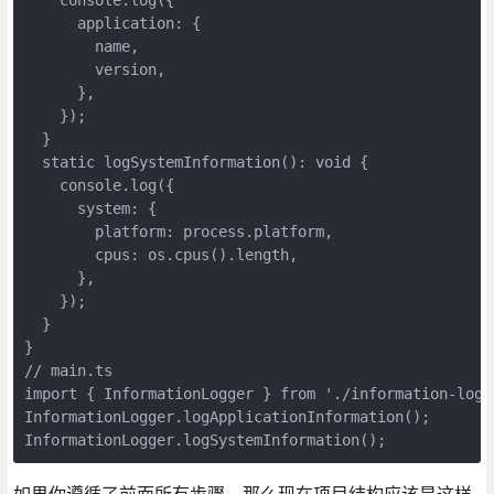
      application: {

        name,

        version,

      },

    });

  }

  static logSystemInformation(): void {

    console.log({

      system: {

        platform: process.platform,

        cpus: os.cpus().length,

      },

    });

  }

}

// main.ts

import { InformationLogger } from './information-logge
InformationLogger.logApplicationInformation();

InformationLogger.logSystemInformation();
如果你遵循了前面所有步骤，那么现在项目结构应该是这样