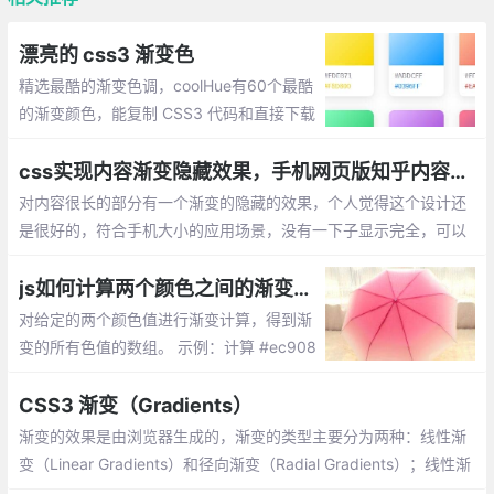
漂亮的 css3 渐变色
精选最酷的渐变色调，coolHue有60个最酷
的渐变颜色，能复制 CSS3 代码和直接下载
背景图片。
css实现内容渐变隐藏效果，手机网页版知乎内容隐藏效果的实现
对内容很长的部分有一个渐变的隐藏的效果，个人觉得这个设计还
是很好的，符合手机大小的应用场景，没有一下子显示完全，可以
很快的滑倒页面底部，一定程度上减少了滑动时间，用户体验很
好，对整个页面有一个大概的预览，强迫症会感觉很爽。
js如何计算两个颜色之间的渐变色值？
对给定的两个颜色值进行渐变计算，得到渐
变的所有色值的数组。 示例：计算 #ec908
9 与 #c12927 之间的渐变色值，步长设定
为 100
CSS3 渐变（Gradients）
渐变的效果是由浏览器生成的，渐变的类型主要分为两种：线性渐
变（Linear Gradients）和径向渐变（Radial Gradients）；线性渐
变是一个向上、向下、向左、向右或者对角方向的渐变