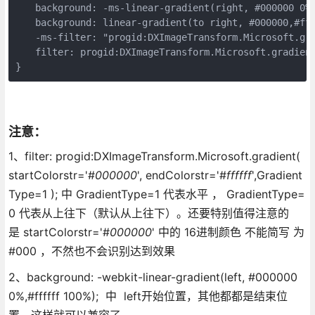
　　background: -ms-linear-gradient(right, #000000 0%,
　　background: linear-gradient(to right, #000000,#fff
　　-ms-filter: "progid:DXImageTransform.Microsoft.gra
　　filter: progid:DXImageTransform.Microsoft.gradient
}
注意：
1、filter: progid:DXImageTransform.Microsoft.gradient(
startColorstr='#
000000
', endColorstr='#
ffffff
',Gradient
Type=1 ); 中 GradientType=1 代表水平 ， GradientType=
0 代表从上往下（默认从上往下）。还要特别值得注意的
是 startColorstr='#
000000
' 中的 16进制颜色 不能简写 为
#000 ，不然也不会识别达到效果
2、background: -webkit-linear-gradient(left, #000000
0%,#ffffff 100%); 中 left开始位置，其他都都是结束位
置，这样就可以兼容了。