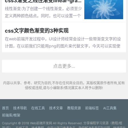
css3渐变之线性渐变linear-gradient
线性渐变:为了创建一个线性渐变，必须至少
定义两种颜色结点。同时，也可以设置一个
起点和一个方向（或一个角度）。其共有三
个参数:第一个参数表示线性渐变的方向,第
css文字颜色渐变的3种实现
二个和第三个参数分别是起点颜色和终点颜
在web前端开发过程中，UI设计师经常会设计一些带渐变文字的设
色。
计图，在以前我们只能用png的图片来代替文字，今天可以实现使
用纯css实现渐变文字了
点击更多...
内容以共享、参考、研究为目的,不存在任何商业目的。其版权属原作者所有,如有
侵权或违规,请与小编联系!情况属实本人将予以删除!
首页
技术导航
在线工具
技术文章
教程资源
前端标签
AI工具集
前端库/框架