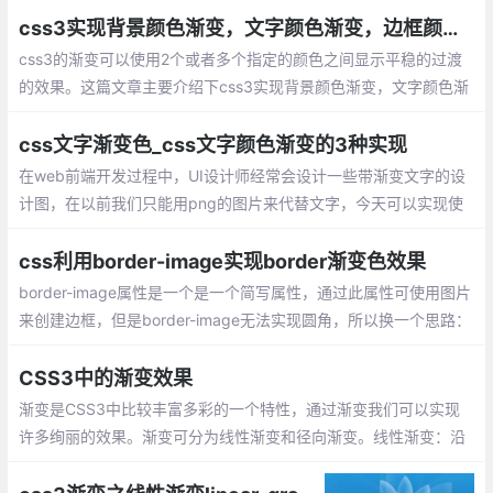
css3实现背景颜色渐变，文字颜色渐变，边框颜色渐变
css3的渐变可以使用2个或者多个指定的颜色之间显示平稳的过渡
的效果。这篇文章主要介绍下css3实现背景颜色渐变，文字颜色渐
变，边框颜色渐变的方法，以便大家学习参考！
css文字渐变色_css文字颜色渐变的3种实现
在web前端开发过程中，UI设计师经常会设计一些带渐变文字的设
计图，在以前我们只能用png的图片来代替文字，今天可以实现使
用纯CSS实现渐变文字了。下面就介绍3中实现方式供大家参考！
css利用border-image实现border渐变色效果
border-image属性是一个是一个简写属性，通过此属性可使用图片
来创建边框，但是border-image无法实现圆角，所以换一个思路：
通过padding来实现，给父节点设置渐变背景，通过padding模拟
边框
CSS3中的渐变效果
渐变是CSS3中比较丰富多彩的一个特性，通过渐变我们可以实现
许多绚丽的效果。渐变可分为线性渐变和径向渐变。线性渐变：沿
着某条直线朝一个方向产生渐变效果