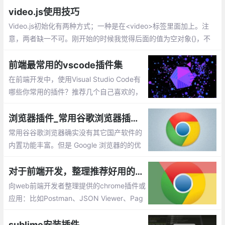
用的验证码插件vue2-verify。但是大家要注意一点
video.js使用技巧
Video.js初始化有两种方式；一种是在<video>标签里面加上。注
意，两者缺一不可。刚开始的时候我觉得后面的值为空对象{}，不
放也行，导致播放器加载不出来，后来加上来就可以了。
前端最常用的vscode插件集
在前端开发中，使用Visual Studio Code有
哪些你常用的插件？推荐几个自己喜欢的，
不带链接，自己搜索安装吧。这些都是比较
实用、前端必备的插件集
浏览器插件_常用谷歌浏览器插件推荐
常用谷谷歌浏览器确实没有其它国产软件的
内置功能丰富。但是 Google 浏览器的的优
点恰恰就体现在拥有超简约的界面，以及支
持众多强大好用的扩展程序，用户能够按照
对于前端开发，整理推荐好用的chrome插件或应用
自己的喜好去个性化定制浏览器。今天我就
向web前端开发者整理提供的chrome插件或
给大家介绍几款自己常用的插件。
应用：比如Postman、JSON Viewer、Pag
e Ruler 、ChromeADB 等等
sublime安装插件