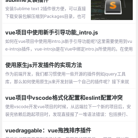
安装Sublime text 2插件很方便，可以直接
下载安装包解压缩到Packages目录，也可
以安装package control组件，然后直接在
线安装
vue项目中使用新手引导功能_intro.js
如何在vue项目中使用用intro.js新手引导功能呢?这里需要使用到vu
e-introjs插件，vue-introjs是在Vue中绑定intro.js所使用的。在使用
vue-introjs前，需要先安装intro.js
使用原生js开发插件的实现方法
作为前端开发，我们都习惯使用一些开源的插件例如jquery工具
库，那么如何使用原生js来开发封装一个自己的插件呢？接下来就
看一下怎么去开发一个自己的js插件，先上代码
vue项目中vscode格式化配置和eslint配置冲突
使用vscode开发vue项目的时候，从远端拉下一个新的项目后，安
装完依赖后跑起项目时，发现直接报了一堆语法错误：包括换行、
空格、单双引号、分号等各种格式问题
vuedraggable：vue拖拽排序插件