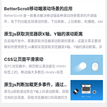
使用下面css属性设置就可以只显示竖向滚动条。
BetterScroll移动端滚动场景的应用
BetterScroll 是一款重点解决移动端各种滚动场景需求的开源插
件，有下列功能支持滚动列表，下拉刷新，上拉刷新，轮播图，slid
er等功能。better-scroll通过使用惯性滚动、边界回弹、滚动条淡入
淡出来确保滚动的流畅。
原生js获取浏览器获X轴，Y轴的滚动距离
在前端开发中，需要获取浏览器滚动距离的需求，这篇文章主要讲
解如何使用原生Js兼容实现获取浏览器获X轴，Y轴的滚动距离。并
延伸扩展下我们一些不知道的js知识，希望对你有所帮助。
CSS让页面平滑滚动
在PC浏览器中，网页默认滚动是在<html>
标签上的，移动端大多数在<body>标签
上，业界浏览器的CSS reset都可以加上这
么一条规则：凡是需要滚动的地方都加一句s
原生js判断加载更多事件，通过获取页面滚动距离、文档总高度、浏览器视口高度
croll-behavior:smooth就好了！
原生js获取滚动条在Y轴上的滚动距离、获取
文档的总高度、获取浏览器视口的高度的方
法实现，用于判断页面加载数据。