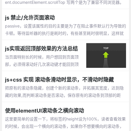
ent.documentElement.scrollTop 写两个是为了兼容不同浏览器。
固定位置的top要设为负值，原因不明，若为0则会跟上方有空隙。
左右位置虽然是0也要设，不然若为不是100%宽度的内容会出现左
js 禁止/允许页面滚动
右跳动。
passive，设置该属性的目的主要是为了在阻止事件默认行为导致的
卡顿。等待监听器的执行是耗时的，有些甚至耗时很明显，这样就
会导致页面卡顿。即便监听器是个空函数，也会产生一定的卡顿，
毕竟空函数的执行也会耗时
js实现返回顶部效果的方法总结
当页面特别长的时候，用户想回到页面顶
部，必须得滚动好几次滚动键才能回到顶
部，如果在页面右下角有个返回顶部的按
钮，用户点击一下，就可以回到顶部，对于
js+css 实现 滚动条滑动时显示，不滑动时隐藏
用户来说，是一个比较好的体验。
把原有的滚动条隐藏，创建个新的滚动条，并拓展其宽度，达到隐
藏的效果,而判断滚动条是否滚动，保存原有的滚动条到顶部的距
离，看是否发生改变，做出相应的判断。
使用elementUI滚动条之横向滚动
这里要简单的设置一下，将标签的height设为100%，读者查看效果
的时候，会出现一个横向的滚动条，如果你不想要横向的滚动条，