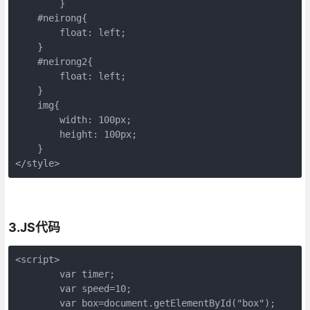
	}

    #neirong{

        float: left;

    }

    #neirong2{

        float: left;

    }

    img{

        width: 100px;

        height: 100px;

    }

</style>
3.JS代码
<script>

        var timer;

        var speed=10;

        var box=document.getElementById("box");
