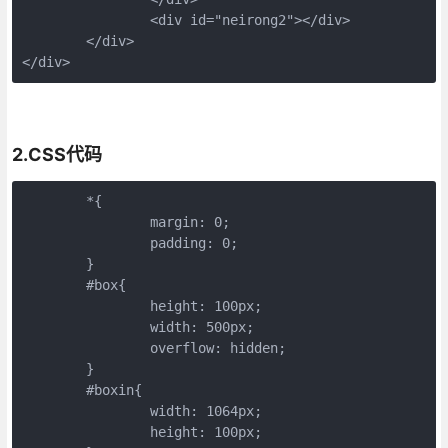
		<div id="neirong2"></div> 

	</div> 

2.CSS代码
	*{

		margin: 0; 

		padding: 0; 

	} 

	#box{ 

		height: 100px; 

		width: 500px; 

		overflow: hidden; 

	} 

	#boxin{ 

		width: 1064px; 

		height: 100px; 
