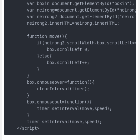
        var boxin=document.getElementById("boxin");

        var neirong=document.getElementById("neirong")
        var neirong2=document.getElementById("neirong2
        neirong2.innerHTML=neirong.innerHTML;

        function move(){

            if(neirong2.scrollWidth-box.scrollLeft<=0)
                box.scrollLeft=0;

            }else{

                box.scrollLeft++;

            }            

        }

        box.onmouseover=function(){

            clearInterval(timer);

        }

        box.onmouseout=function(){

            timer=setInterval(move,speed);

        }

        timer=setInterval(move,speed);

    </script>