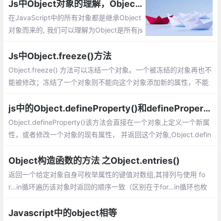
说明。
Js中Object对象的理解，Object常用的属性和方法有哪些？
在JavaScript中的所有对象都是继承Object
对象而来的, 我们可以理解为Object是所有js
对象通用的功能，讲解Object的prototype
属性、Object.prototype属性和方法？Obje
Js中Object.freeze()方法
ct.prototype.constructor属性等
Object.freeze() 方法可以冻结一个对象。一个被冻结的对象再也不
能被修改；冻结了一个对象则不能向这个对象添加新的属性，不能
删除已有属性，不能修改该对象已有属性的可枚举性、可配置性、
可写性，以及不能修改已有属性的值。
js中的Object.defineProperty()和defineProperties()
Object.defineProperty()该方法会直接在一个对象上定义一个新属
性，或者修改一个对象的现有属性， 并返回这个对象,Object.defin
eProperties()该方法直接在一个对象上定义新的属性或修改现有属
性，并返回该对象
Object构造函数的方法 之Object.entries()
返回一个给定对象自身可枚举属性的键值对数组,其排列与使用 fo
r…in循环遍历该对象时返回的顺序一致（区别在于for…in循环也枚
举原型链中的属性）
Javascript中的object相等