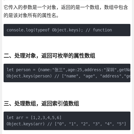
它传入的参数是一个对象，返回的是一个数组，数组中包含
的是该对象所有的属性名。
console.log(typeof Object.keys); // function
二、处理对象，返回可枚举的属性数组
let person = {name:"张三",age:25,address:"深圳",getName
Object.keys(person) // ["name", "age", "address","get
三、处理数组，返回索引值数组
let arr = [1,2,3,4,5,6]

Object.keys(arr) // ["0", "1", "2", "3", "4", "5"]