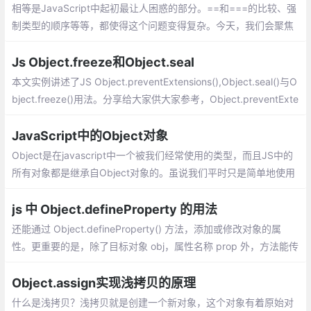
相等是JavaScript中起初最让人困惑的部分。==和===的比较、强
制类型的顺序等等，都使得这个问题变得复杂。今天，我们会聚焦
另一个方面：object相等是如何实现的。
Js Object.freeze和Object.seal
本文实例讲述了JS Object.preventExtensions(),Object.seal()与O
bject.freeze()用法。分享给大家供大家参考，Object.preventExte
nsions 只能阻止一个对象不能再添加新的自身属性，仍然可以为该
对象的原型添加属性。
JavaScript中的Object对象
Object是在javascript中一个被我们经常使用的类型，而且JS中的
所有对象都是继承自Object对象的。虽说我们平时只是简单地使用
了Object对象来存储数据，并没有使用到太多其他功能
js 中 Object.defineProperty 的用法
还能通过 Object.defineProperty() 方法，添加或修改对象的属
性。更重要的是，除了目标对象 obj，属性名称 prop 外，方法能传
入属性描述符 descriptor，以实现更复杂的性质。属性描述符是一
个对象，有两种形式：一种是数据描述符，另一种是存取描述符。
Object.assign实现浅拷贝的原理
什么是浅拷贝？浅拷贝就是创建一个新对象，这个对象有着原始对