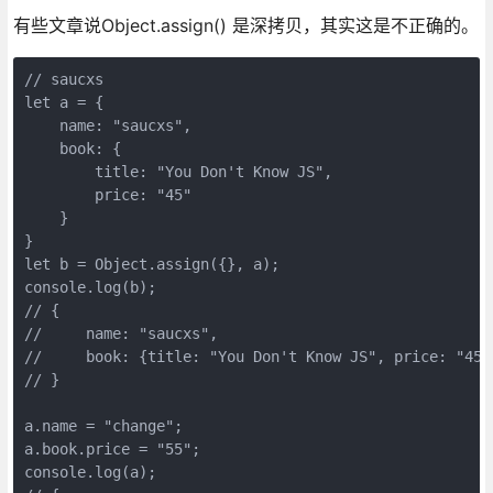
有些文章说Object.assign() 是深拷贝，其实这是不正确的。
// saucxs

let a = {

    name: "saucxs",

    book: {

        title: "You Don't Know JS",

        price: "45"

    }

}

let b = Object.assign({}, a);

console.log(b);

// {

//     name: "saucxs",

//     book: {title: "You Don't Know JS", price: "45"}
// } 

a.name = "change";

a.book.price = "55";

console.log(a);
