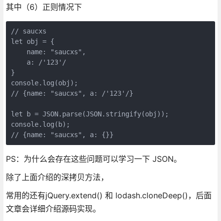
其中（6）正则情况下
// saucxs

let obj = {

    name: "saucxs",

    a: /'123'/

}

console.log(obj);

// {name: "saucxs", a: /'123'/}

let b = JSON.parse(JSON.stringify(obj));

console.log(b);

// {name: "saucxs", a: {}}
PS：为什么会存在这些问题可以学习一下 JSON。
除了上面介绍的深拷贝方法，
常用的还有jQuery.extend() 和 lodash.cloneDeep()，后面
文章会详细介绍源码实现。