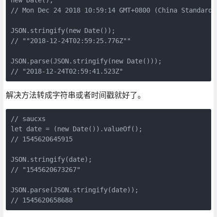
new Date();

// Mon Dec 24 2018 10:59:14 GMT+0800 (China Standard T
JSON.stringify(new Date());

// ""2018-12-24T02:59:25.776Z""

JSON.parse(JSON.stringify(new Date()));

// "2018-12-24T02:59:41.523Z"
解决方法转成字符串或者时间戳就好了。
// saucxs

let date = (new Date()).valueOf();

// 1545620645915

JSON.stringify(date);

// "1545620673267"

JSON.parse(JSON.stringify(date));

// 1545620658688