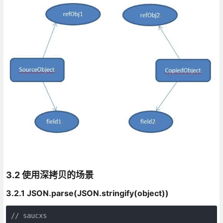
3.2 使用深拷贝的场景
3.2.1 JSON.parse(JSON.stringify(object))
// saucxs
