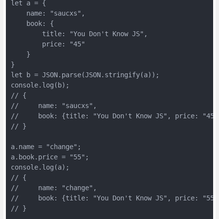
let a = {

    name: "saucxs",

    book: {

        title: "You Don't Know JS",

        price: "45"

    }

}

let b = JSON.parse(JSON.stringify(a));

console.log(b);

// {

//     name: "saucxs",

//     book: {title: "You Don't Know JS", price: "45"}
// } 

a.name = "change";

a.book.price = "55";

console.log(a);

// {

//     name: "change",

//     book: {title: "You Don't Know JS", price: "55"}
// } 
