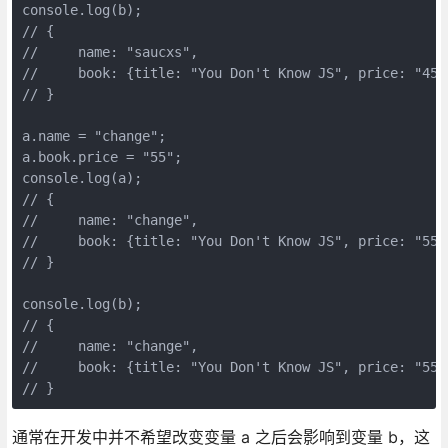
console.log(b);

// {

//     name: "saucxs",

//     book: {title: "You Don't Know JS", price: "45"}
// } 

a.name = "change";

a.book.price = "55";

console.log(a);

// {

//     name: "change",

//     book: {title: "You Don't Know JS", price: "55"}
// } 

console.log(b);

// {

//     name: "change",

//     book: {title: "You Don't Know JS", price: "55"}
// }
通常在开发中并不希望改变变量 a 之后会影响到变量 b，这