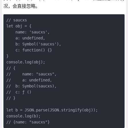
况，会直接忽略。
// saucxs

let obj = {

    name: 'saucxs',

    a: undefined,

    b: Symbol('saucxs'),

    c: function() {}

}

console.log(obj);

// {

//     name: "saucxs", 

//     a: undefined, 

//  b: Symbol(saucxs), 

//  c: ƒ ()

// }

let b = JSON.parse(JSON.stringify(obj));

console.log(b);

// {name: "saucxs"}