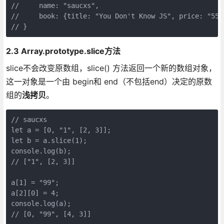
//     name: "saucxs",

//     book: {title: "You Don't Know JS", price: "55"}
// }
2.3 Array.prototype.slice方法
slice不会改变原数组，slice() 方法返回一个新的数组对象，
这一对象是一个由 begin和 end（不包括end）决定的原数
组的
浅拷贝
。
// saucxs

let a = [0, "1", [2, 3]];

let b = a.slice(1);

console.log(b);

// ["1", [2, 3]]

a[1] = "99";

a[2][0] = 4;

console.log(a);

// [0, "99", [4, 3]]
