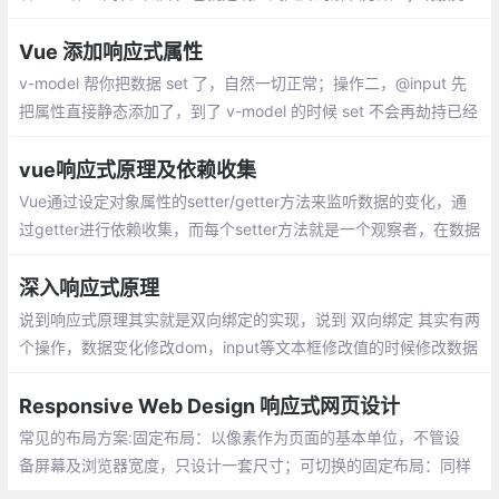
端、srcset 、sizes 、picture标签、svg图片
Vue 添加响应式属性
v-model 帮你把数据 set 了，自然一切正常；操作二，@input 先
把属性直接静态添加了，到了 v-model 的时候 set 不会再劫持已经
存在的属性。这就引出了一个需要注意的地方，若是先直接赋值，
即使再用 set 也不能再劫持这个属性了
vue响应式原理及依赖收集
Vue通过设定对象属性的setter/getter方法来监听数据的变化，通
过getter进行依赖收集，而每个setter方法就是一个观察者，在数据
变更的时候通知订阅者更新视图。
深入响应式原理
说到响应式原理其实就是双向绑定的实现，说到 双向绑定 其实有两
个操作，数据变化修改dom，input等文本框修改值的时候修改数据
1. 数据变化 -> 修改dom；2. 通过表单修改value -> 修改数据
Responsive Web Design 响应式网页设计
常见的布局方案:固定布局：以像素作为页面
的基本单位，不管设备屏幕及浏览器宽度，
只设计一套尺寸；可切换的固定布局：同样