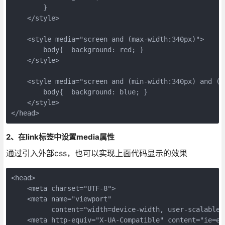
        }

    </style>

    <style media="screen and (max-width:340px)">

        body{  background: red; }

    </style>

    <style media="screen and (min-width:340px) and (ma
        body{  background: blue; }

    </style>　　　　　

</head>
2、在link标签中设置media属性
通过引入外部css，也可以实现上面代码显示的效果
<head>

    <meta charset="UTF-8">

    <meta name="viewport"

          content="width=device-width, user-scalable=
    <meta http-equiv="X-UA-Compatible" content="ie=edg