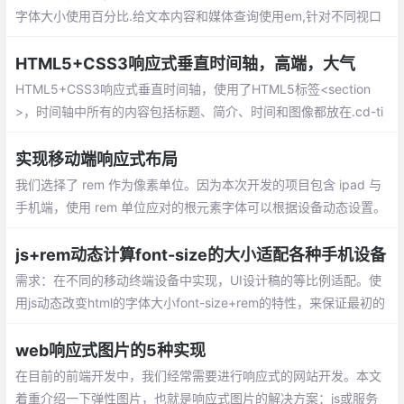
字体大小使用百分比.给文本内容和媒体查询使用em,针对不同视口
尺寸使用不同缩放值.视口越小,缩放比例越小,使用媒体查询或者me
dia()函数基于视口来改变比例和基础字号
HTML5+CSS3响应式垂直时间轴，高端，大气
HTML5+CSS3响应式垂直时间轴，使用了HTML5标签<section
>，时间轴中所有的内容包括标题、简介、时间和图像都放在.cd-ti
meline-block的DIV中，多个DIV形成一个序列，并把这些DIV放在<
section>中。
实现移动端响应式布局
我们选择了 rem 作为像素单位。因为本次开发的项目包含 ipad 与
手机端，使用 rem 单位应对的根元素字体可以根据设备动态设置。
因此 ipad 端与手机端公共的样式只需要写一套代码就能实现，而
使用vw作为单位在无论什么情况
js+rem动态计算font-size的大小适配各种手机设备
需求：在不同的移动终端设备中实现，UI设计稿的等比例适配。使
用js动态改变html的字体大小font-size+rem的特性，来保证最初的
设计图中每个元素的尺寸比例不变
web响应式图片的5种实现
在目前的前端开发中，我们经常需要进行响应式的网站开发。本文
着重介绍一下弹性图片，也就是响应式图片的解决方案：js或服务