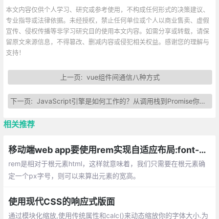
本文内容仅供个人学习、研究或参考使用，不构成任何形式的决策建议、
专业指导或法律依据。未经授权，禁止任何单位或个人以商业售卖、虚假
宣传、侵权传播等非学习研究目的使用本文内容。如需分享或转载，请保
留原文来源信息，不得篡改、删减内容或侵犯相关权益。感谢您的理解与
支持！
上一页:
vue组件间通信八种方式
下一页:
JavaScript引擎是如何工作的？从调用栈到Promise你需要知道的一切
相关推荐
移动端web app要使用rem实现自适应布局:font-size的响应式
rem是相对于根元素html，这样就意味着，我们只需要在根元素确
定一个px字号，则可以来算出元素的宽高。
使用现代CSS的响应式版面
通过模块化缩放,使用传统属性和calc()来动态缩放你的字体大小.为