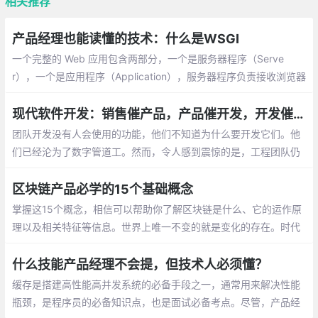
相关推荐
产品经理也能读懂的技术：什么是WSGI
一个完整的 Web 应用包含两部分，一个是服务器程序（Serve
r），一个是应用程序（Application），服务器程序负责接收浏览器
发送过来的请求，应用程序负责处理具体的业务逻辑。 比如我基于
Django 框架开发一个博客应用，部署在生产环境时会用 Gunicorn
现代软件开发：销售催产品，产品催开发，开发催测试
或者 Uwsgi 作为服务器程序。
团队开发没有人会使用的功能，他们不知道为什么要开发它们。他
们已经沦为了数字管道工。然而，令人感到震惊的是，工程团队仍
然关心着产品和客户！事实上，他们最大的抱怨是没有资源去修复
bug 或者对现有功能做出一些小改进
区块链产品必学的15个基础概念
掌握这15个概念，相信可以帮助你了解区块链是什么、它的运作原
理以及相关特征等信息。世界上唯一不变的就是变化的存在。时代
的发展变化在互联网革命后变得更加迅猛
什么技能产品经理不会提，但技术人必须懂？
缓存是搭建高性能高并发系统的必备手段之一，通常用来解决性能
瓶颈，是程序员的必备知识点，也是面试必备考点。尽管，产品经