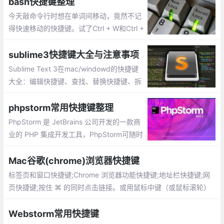
de前端必备插件及常用快捷键...
bash快捷键整理
今天敲命令行时想在单词间移动，竟然不记
得快速移动的快捷键。试了Ctrl + W和Ctrl +
B/F均不凑效，于是怀念之前某博主分享的
终端快捷键说明图。好在很快从浏览记录中
sublime3快捷键大全与注意事项
找到了链接。Alan Skorkin将bash快捷键分
Sublime Text 3在mac/windowd的快捷键
成四类，接下来一一给出。
大全：编辑快捷键、查找、替换快捷键、拆
分窗口/标签页 快捷键、快捷操作、常见问
题与注意事项...
phpstorm常用快捷键整理
PhpStorm 是 JetBrains 公司开发的一款商
业的 PHP 集成开发工具，PhpStorm可随时
帮助用户对其编码进行调整，运行单元测试
或者提供可视化debug功能。虽然快捷键是
Mac谷歌(chrome)浏览器快捷键
可以自定义的，因为不同编辑器默认的快捷
标签页和窗口快捷键;Chrome 浏览器功能快捷键;地址栏快捷键;网
键大同小异，比较符合用户习惯。
页快捷键;按住 ⌘ 的同时点击链接。或用鼠标中键（或鼠标滚轮）
点击链接。按 ⌘-O，然后选择文件。
Webstorm常用快捷键